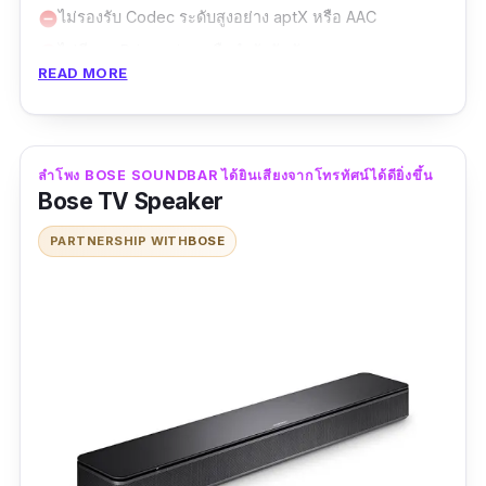
ไม่รองรับ Codec ระดับสูงอย่าง aptX หรือ AAC
remove_circle
ไม่มีระบุ Driver size หรือกำลังขับชัดเจน
remove_circle
READ MORE
ราคาสูงกว่าลำโพงบลูทูธระดับกลางทั่วไป
remove_circle
สำหรับลำโพง bose บลูทูธ รุ่นนี้ถือเป็นรุ่นขนาดพก
พา ที่ถูกออกแบบมาพร้อมความโดดเด่นอยู่ในส่วน
ลำโพง BOSE SOUNDBAR ได้ยินเสียงจากโทรทัศน์ได้ดียิ่งขึ้น
ของการใช้งานต่อเนื่อง ซึ่งสามารถทำได้สูงสุดถึง
Bose TV Speaker
17 ชั่วโมงด้วยการชาร์จแบตเตอรี่เพียงครั้งเดียว
PARTNERSHIP WITH
BOSE
จากแบตเตอรี่ขนาดใหญ่ที่ได้ถูกติดตั้งมาให้ภายใน
ของตัวสินค้า ส่งผลให้คุณสามารถใช้งานได้อย่าง
ลื่นไหล และเพียงพอต่อการใช้งานต่อเนื่องเป็น
ระยะเวลายาวนาน ส่วนในด้านของการแสดงผล
เสียงในการใช้งานนั้น ตัวอุปกรณ์ก็ยังถือว่าทำได้
อย่างมีประสิทธิภาพ จากส่วนต่าง ๆ ที่ถูกติดตั้งมา
ให้ภายในอีกด้วยครับ