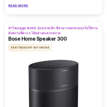
30 ฟุต ยิ่งไปกว่านั้นด้วยระบบการแสดงผลเสียงที่มี
READ MORE
ประสิทธิภาพ จึงเป็นส่วนสำคัญที่ทำให้ลำโพง
bose bluetooth รุ่นนี้ สามารถกระจายเสียงได้
อย่างคมชัดถึง 360 องศารอบทิศทางเลยทีเดียว
ลำโพงบลูทูธ BOSE รุ่นขนาดเล็ก ที่สามารถพกพาออกไปใช้งาน
ครับ
ยังสถานที่ต่าง ๆ ได้อย่างสะดวกสบาย
Bose Home Speaker 300
ข้อมูลเฉพาะ
PARTNERSHIP WITH
BOSE
ขนาดสินค้า :
5.97" H x 3.24" W x 3.24" D
|
น้ำ
หนัก :
0.6 กิโลกรัม
มาตรฐานการกันน้ำ :
IPX4
|
ระยะเวลาการใช้งาน
ต่อเนื่องสูงสุด :
12 ชั่วโมง
เวอร์ชั่น Bluetooth :
-
รีวิว :
Wooooh finally!!! Bought this during