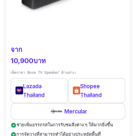
ข้อมูลเฉพาะ
ขนาดสินค้า :
7.25" H x 4.13" W x 4.13"
|
น้ำ
หนัก :
0.9 กิโลกรัม
มาตรฐานการกันน้ำ :
IP55
|
ระยะเวลาการใช้งาน
ต่อเนื่องสูงสุด :
17 ชั่วโมง
จาก
10,900บาท
เวอร์ชั่น Bluetooth :
4.1
เช็คราคา Bose TV Speaker ด้านล่าง:
รีวิว :
ได้รับสินค้าเรียบร้อยค่ะ สินค้าไม่มีการชำรุด
Lazada
Shopee
เสียหาย ร้านค้าตอบคำถามรวดเร็ว สินค้าดีค่ะเสียง
Thailand
Thailand
เพราะดีค่ะ การจัดส่งรวดเร็วดีค่ะ สินค้าได้ครบตาม
แบบที่สั่งเลยค่ะ
Mercular
ช่วยเพิ่มอรรถรสในการรับชมสิ่งต่าง ๆ ให้มากยิ่งขึ้น
add_circle
การจัดวางที่สามารถทำได้อย่างประหยัดพื้นที่
add_circle