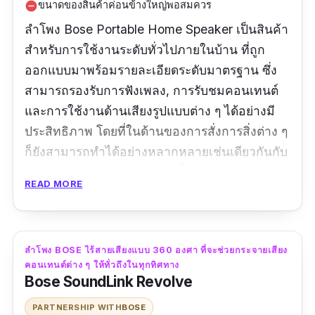
ขนาดของสินค้าค่อนข้างใหญ่พอสมควร
remove_circle
ลำโพง Bose Portable Home Speaker เป็นสินค้า
สำหรับการใช้งานระดับทั่วไปภายในบ้าน ที่ถูก
ออกแบบมาพร้อมรายละเอียดระดับมาตรฐาน ซึ่ง
สามารถรองรับการฟังเพลง, การรับชมคอนเทนต์
และการใช้งานด้านเสียงรูปแบบต่าง ๆ ได้อย่างมี
ประสิทธิภาพ โดยที่ในด้านของการสั่งการสิ่งต่าง ๆ
ก็ยังสามารถทำได้อย่างหลากหลายเช่นเดียวกันกับ
ในรุ่นที่ผ่านมาด้วยเช่นกัน ดังนั้น จึงเป็นหนึ่งใน
READ MORE
สินค้าที่มีผู้คนจำนวนมากเลือกใช้งานกัน จาก
ความสะดวกสบายในส่วนต่าง ๆ ของตัวลำโพงโบส
ครับ
ลำโพง BOSE ไร้สายเสียงแบบ 360 องศา ที่จะช่วยกระจายเสียง
คอนเทนต์ต่าง ๆ ให้ทั่วถึงในทุกทิศทาง
ข้อมูลเฉพาะ
Bose SoundLink Revolve
ขนาดสินค้า :
7.54" H x 4.69" W x 4.09" D
|
น้ำ
PARTNERSHIP WITH
BOSE