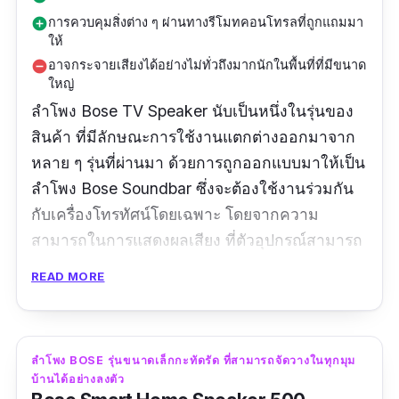
การควบคุมสิ่งต่าง ๆ ผ่านทางรีโมทคอนโทรลที่ถูกแถมมา
add_circle
ให้
อาจกระจายเสียงได้อย่างไม่ทั่วถึงมากนักในพื้นที่ที่มีขนาด
remove_circle
ใหญ่
ลำโพง Bose TV Speaker นับเป็นหนึ่งในรุ่นของ
สินค้า ที่มีลักษณะการใช้งานแตกต่างออกมาจาก
หลาย ๆ รุ่นที่ผ่านมา ด้วยการถูกออกแบบมาให้เป็น
ลำโพง Bose Soundbar ซึ่งจะต้องใช้งานร่วมกัน
กับเครื่องโทรทัศน์โดยเฉพาะ โดยจากความ
สามารถในการแสดงผลเสียง ที่ตัวอุปกรณ์สามารถ
ทำได้ในสถานการณ์ต่าง ๆ นั้น จะช่วยให้คุณ
READ MORE
สามารถรับชมรายการโทรทัศน์บน
smart tv
,
ภาพยนตร์ และระบบสตรีมมิ่งต่าง ๆ ได้อย่างเต็ม
อรรถรสแน่นอนครับ
ลำโพง BOSE รุ่นขนาดเล็กกะทัดรัด ที่สามารถจัดวางในทุกมุม
บ้านได้อย่างลงตัว
ข้อมูลเฉพาะ