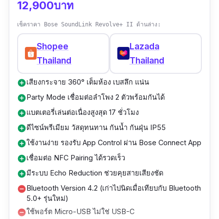
กลมกล่อมกว่านี้
12,900บาท
เช็คราคา Bose SoundLink Revolve+ II ด้านล่าง:
Shopee
Lazada
Thailand
Thailand
เสียงกระจาย 360° เต็มห้อง เบสลึก แน่น
add_circle
Party Mode เชื่อมต่อลำโพง 2 ตัวพร้อมกันได้
add_circle
แบตเตอรี่เล่นต่อเนื่องสูงสุด 17 ชั่วโมง
add_circle
ดีไซน์พรีเมียม วัสดุทนทาน กันน้ำ กันฝุ่น IP55
add_circle
ใช้งานง่าย รองรับ App Control ผ่าน Bose Connect App
add_circle
เชื่อมต่อ NFC Pairing ได้รวดเร็ว
add_circle
มีระบบ Echo Reduction ช่วยคุยสายเสียงชัด
add_circle
Bluetooth Version 4.2 (เก่าไปนิดเมื่อเทียบกับ Bluetooth
remove_circle
5.0+ รุ่นใหม่)
ใช้พอร์ต Micro-USB ไม่ใช่ USB-C
remove_circle