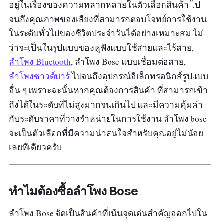
0.68 กิโลกรัม
อยู่ในเรื่องของความหลากหลายในตัวเลือกสินค้า ไป
จนถึงคุณภาพของเสียงที่สามารถตอบโจทย์การใช้งาน
มาตรฐานการกันน้ำ :
-
|
ระยะเวลาการใช้งานต่อ
ในระดับทั่วไปของชีวิตประจำวันได้อย่างเหมาะสม ไม่
เนื่องสูงสุด :
12 ชั่วโมง
ว่าจะเป็นในรูปแบบของหูฟังแบบใช้สายและไร้สาย,
ลำโพง Bluetooth
, ลำโพง Bose แบบเชื่อมต่อสาย,
เวอร์ชั่น Bluetooth :
-
ลำโพงซาวด์บาร์
ไปจนถึงอุปกรณ์อิเล็กทรอนิกส์รูปแบบ
รีวิว :
สั่งซื้อในตอน 09/09 ลดราคาลงจากปกติไป
อื่น ๆ เพราะฉะนั้นหากคุณต้องการสินค้า ที่สามารถเข้า
เยอะเลยค่ะ ตอนแรกคิดว่าสั่งวันนั้นจะได้ของช้า
ถึงได้ในระดับที่ไม่สูงมากจนเกินไป และมีความคุ้มค่า
แต่ไม่เลย 2-3วันของก็ถึงบ้านในสภาพเรียบร้อยดี
กับระดับราคาที่วางจำหน่ายในการใช้งาน ลำโพง bose
เสียงดีมากกกก เราชอบฟังแนว soul jazz เพลง
จะเป็นตัวเลือกที่มีความน่าสนใจสำหรับคุณอยู่ไม่น้อย
ของ PREP งี้ รู้สึกเหมือนหูได้ปลดล็อคสกิน
เลยทีเดียวครับ
ทอง5555 บีทแน่น เสียงหนึบ ไม่ผิดหวังเลยค่า
ทำไมต้องซื้อลำโพง Bose
ลำโพง Bose จัดเป็นสินค้าที่เน้นจุดเด่นสำคัญออกไปใน