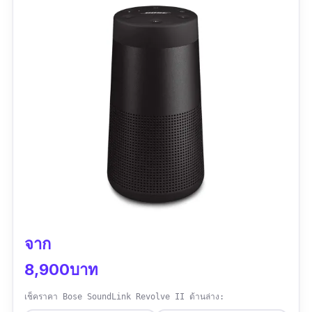
0.95 กิโลกรัม
มาตรฐานการกันน้ำ :
-
|
ระยะเวลาการใช้งานต่อ
เนื่องสูงสุด :
-
เวอร์ชั่น Bluetooth :
-
รีวิว :
สินค้าตรงตามสั่ง การจัดส่งเร็วมาก สั่งกลาง
คืน ได้รับของตอนบ่ายอีกวัน ร้านนี้จัดส่งเร็วตามที่
เค้ารีวิวจริง สินค้าดีมีคุณภาพ เสียงนุ่ม ตามแบบ
ฉบับBose ขนาดดี วางในห้องสะดวก ไม่กินเนื้อที่
เหมาะสำหรับห้องนอนหรือคอนโด แนะนำเลย
จาก
8,900บาท
เช็คราคา Bose SoundLink Revolve II ด้านล่าง: