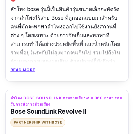
ลำโพง bose รุ่นนี้เป็นสินค้ารุ่นขนาดเล็กกะทัดรัด
จากลำโพงไร้สาย Bose ที่ถูกออกแบบมาสำหรับ
คนที่มักจะพกพาลำโพงออกไปใช้งานยังสถานที่
ต่าง ๆ โดยเฉพาะ ด้วยการจัดเก็บและพกพาที่
สามารถทำได้อย่างประหยัดพื้นที่ และน้ำหนักโดย
รวมที่อยู่ในระดับไม่สูงมากจนเกินไป รวมไปถึงใน
ด้านของการแสดงผลเสียง ตัวอุปกรณ์ก็ยังถือว่า
สามารถทำได้อย่างดีไร้ที่ติอีกด้วย ดังนั้น หากคุณ
READ MORE
มองหาสินค้าที่มีประสิทธิภาพสูง และเน้นจุดเด่น
ออกไปในส่วนที่เราได้กล่าวไป รุ่นนี้จะถือเป็น 1 ใน
ตัวเลือกลำโพง bose ที่คุณไม่ควรมองข้ามไปเลย
ลำโพง BOSE SOUNDLINK กระจายเสียงแบบ 360 องศา รอบ
แม้แต่น้อยครับ
รับการสั่งการด้วยเสียง
Bose SoundLink Revolve II
ข้อมูลเฉพาะ
PARTNERSHIP WITH
BOSE
ขนาดสินค้า :
6.3" H x 5.6" W x 4" D |
น้ำหนัก :