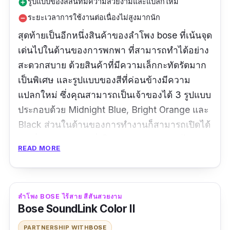
รูปแบบของสีสันที่มีความสวยงามและแปลกใหม่
add_circle
ระยะเวลาการใช้งานต่อเนื่องไม่สูงมากนัก
remove_circle
สุดท้ายเป็นอีกหนึ่งสินค้าของลำโพง bose ที่เน้นจุด
เด่นไปในด้านของการพกพา ที่สามารถทำได้อย่าง
สะดวกสบาย ด้วยสินค้าที่มีความเล็กกะทัดรัดมาก
เป็นพิเศษ และรูปแบบของสีที่ค่อนข้างมีความ
แปลกใหม่ ซึ่งคุณสามารถเป็นเจ้าของได้ 3 รูปแบบ
ประกอบด้วย Midnight Blue, Bright Orange และ
Black ส่วนในด้านของการทำงานก็สามารถเปิดได้
ต่อเนื่องสูงสุดถึง 6 ชั่วโมง และส่งออกเสียงได้
READ MORE
อย่างเต็มอรรถรสจากรายละเอียดการใช้งานส่วน
ต่าง ๆ ที่ได้ถูกติดตั้งมาให้ภายใน อีกทั้งในส่วนของ
ความปลอดภัยในการใช้งาน ลำโพง bose รุ่นนี้ก็
ลำโพง BOSE ไร้สาย สีสันสวยงาม
ยังสามารถป้องกันความชื้นได้สูงสุดถึง IPX67 อีก
Bose SoundLink Color II
ด้วยครับ
PARTNERSHIP WITH
BOSE