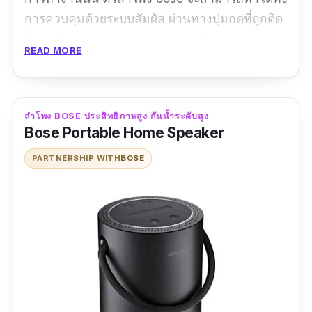
การควบคุมด้วยระบบสัมผัส ผ่านทางปุ่มกดที่ถูกติด
ตั้งมาให้ด้านบนของตัวสินค้า, การใช้งาน
READ MORE
แอปพลิเคชันบนสมาร์ทโฟน ไปจนถึงการสั่งการ
ด้วยระบบเสียง ด้วยการใช้งาน Amazon Alexa
ภายในตัวเครื่องเลยทีเดียวครับ
ลำโพง BOSE ประสิทธิภาพสูง กันน้ำระดับสูง
Bose Portable Home Speaker
ข้อมูลเฉพาะ
PARTNERSHIP WITH
BOSE
ขนาดสินค้า :
8" H x 6.7" W x 4.3" D |
น้ำหนัก :
2.15
กิโลกรัม
มาตรฐานการกันน้ำ :
-
|
ระยะเวลาการใช้งานต่อ
เนื่องสูงสุด :
-
เวอร์ชั่น Bluetooth :
Bluetooth 4.2
รีวิว :
Boseเสียงดีเหมือนเดิมเลย ชอบมากกกกกค่า