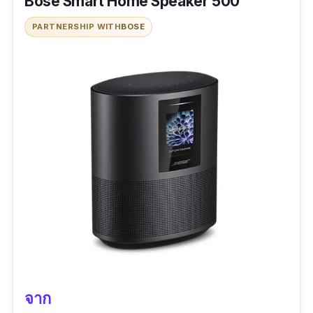
Bose Smart Home Speaker 500
ขนาดสินค้า :
2.2" H x 23.4" W x 4" D
|
น้ำหนัก
PARTNERSHIP WITH
BOSE
:
0.12
กิโลกรัม
มาตรฐานการกันน้ำ :
-
|
ระยะเวลาการใช้งานต่อ
เนื่องสูงสุด :
-
เวอร์ชั่น Bluetooth :
4.2
รีวิว :
คุณภาพเยี่ยมเลยคุณภาพเสียงสไตล์ Bose
ต่อทีวีดูหนัง ฟังเพลงเสียงดีขึ้นกว่าเดิม แต่เบสยังไม่
ตู้มต้ามมาก แต่ไม่ขี้เหร่ถือว่าเบสฟังเพลงเพราะ
จาก