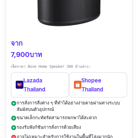
Lazada’s bday so yay for sale. The bass is
immaculate for a small thing, perfect for my
small room!
จาก
7,900บาท
เช็คราคา Bose Home Speaker 300 ด้านล่าง:
Lazada
Shopee
Thailand
Thailand
การสั่งการสิ่งต่าง ๆ ที่ทำได้อย่างง่ายดายผ่านทางระบบ
add_circle
สัมผัสบนตัวอุปกรณ์
ขนาดเล็กกะทัดรัดสามารถพกพาได้สะดวก
add_circle
รองรับฟังก์ชันการสั่งการด้วยเสียง
add_circle
อาจไม่เหมาะสำหรับการใช้งานในพื้นที่โล่งมากนัก
remove_circle