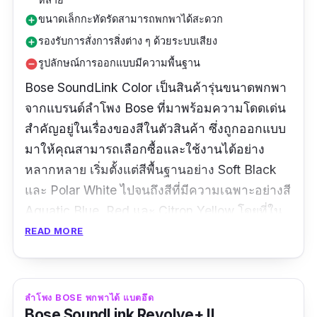
ขนาดเล็กกะทัดรัดสามารถพกพาได้สะดวก
add_circle
รองรับการสั่งการสิ่งต่าง ๆ ด้วยระบบเสียง
add_circle
รูปลักษณ์การออกแบบมีความพื้นฐาน
remove_circle
Bose SoundLink Color เป็นสินค้ารุ่นขนาดพกพา
จากแบรนด์ลำโพง Bose ที่มาพร้อมความโดดเด่น
สำคัญอยู่ในเรื่องของสีในตัวสินค้า ซึ่งถูกออกแบบ
มาให้คุณสามารถเลือกซื้อและใช้งานได้อย่าง
หลากหลาย เริ่มตั้งแต่สีพื้นฐานอย่าง Soft Black
และ Polar White ไปจนถึงสีที่มีความเฉพาะอย่างสี
Aquatic Blue, Red และ Citron Yellow โดยที่ใน
ด้านของการใช้งานนั้น หลัก ๆ แล้วก็จะประกอบ
READ MORE
ด้วยความสามารถในการใช้งานต่อเนื่อง ที่ทำได้
สูงสุดในช่วงเวลา 8 ชั่วโมง และการเชื่อมต่อที่มี
ประสิทธิภาพ ด้วยการทำงานของระบบ Bluetooth
ลำโพง BOSE พกพาได้ แบตอึด
4.2 ครับ
Bose SoundLink Revolve+ II