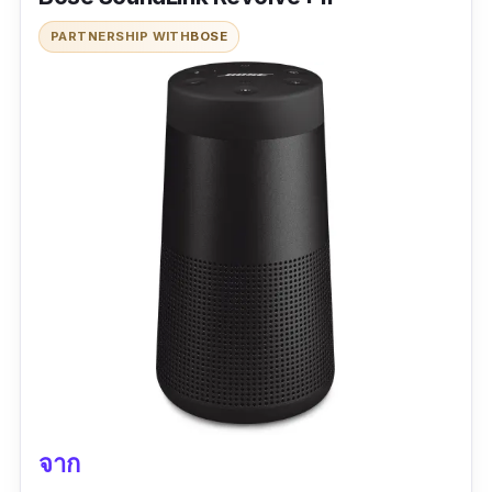
PARTNERSHIP WITH
BOSE
ข้อมูลเฉพาะ
ขนาดสินค้า :
5.25" H x 5" W x 2.25" D |
น้ำ
หนัก :
0.54
กิโลกรัม
มาตรฐานการกันน้ำ :
-
|
ระยะเวลาการใช้งานต่อ
เนื่องสูงสุด :
8 ชั่วโมง
เวอร์ชั่น Bluetooth :
Bluetooth 4.2
รีวิว :
ได้12/12 - 38XX
เสียงดี เสียงใส เบสมีในระดับที่พอใจเมื่อเทียบกับ
ขนาดตัว
จาก
แต่ฟังแล้วยังเครียดอยู่คงต้องรอพ้นเบิร์นก่อนน่าจะ