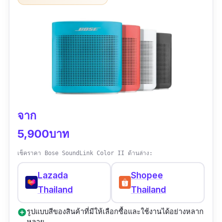
ข้อมูลเฉพาะ
ขนาดสินค้า :
3.87" H x 3.87" W x 1.37" D
|
น้ำ
หนัก :
0.29 กิโลกรัม
มาตรฐานการกันน้ำ :
IPX67
|
ระยะเวลาการใช้
งานต่อเนื่องสูงสุด :
6 ชั่วโมง
เวอร์ชั่น Bluetooth :
4.2
จาก
5,900บาท
รีวิว :
สีสดมากก เด่นมาแต่ไกล เสียงเพราะมากค่ะ
จากใจคนหูไม่มีเซนส์ด้านดนตรียังรู้สึกว่าเพลง
เช็คราคา Bose SoundLink Color II ด้านล่าง:
เพราะขึ้น ซื้อมาตอนโปรโมชั่น ราคายังแรงแต่พอ
Lazada
Shopee
รับได้ ใดๆ คือดีย์ ทำให้การฟังเพลงดีขึ้นแบบ++++
Thailand
Thailand
รูปแบบสีของสินค้าที่มีให้เลือกซื้อและใช้งานได้อย่างหลาก
add_circle
หลาย