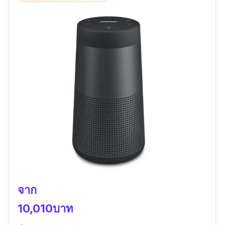
หนัก :
0.45 กิโลกรัม
มาตรฐานการกันน้ำ :
IPX4
|
ระยะเวลาการใช้งาน
ต่อเนื่องสูงสุด :
12 ชั่วโมง
เวอร์ชั่น Bluetooth :
4.2
รีวิว :
บรรจุสินค้าใส่กล่องและมีการกันกระแทกมา
เรียบร้อยดีค่ะ
สินค้าซีลมาเรียบร้อย ไม่มีรอยแกะ
ร้านค้าบริการดี ส่งไว
สินค้ามีคุณภาพ เสียงดี เสียงนุ่ม คุ้มราคาค่ะ
จาก
10,010บาท