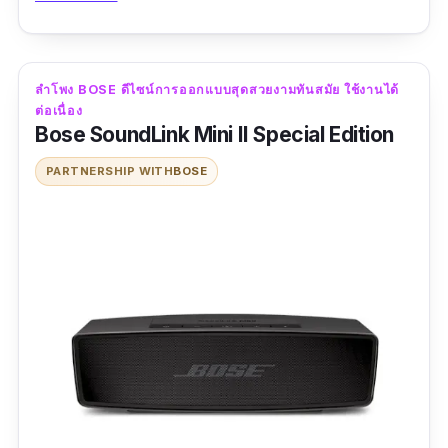
นี้ลำโพง bose soundlink revolve II ก็ยังมีความ
โดดเด่นสำคัญอยู่ในส่วนของมาตรฐานการกันน้ำ
ที่ได้ถูกติดตั้งมาให้ในระดับสูงสุดถึง IP55 เลยที
ลำโพง BOSE ดีไซน์การออกแบบสุดสวยงามทันสมัย ใช้งานได้
เดียวครับ
ต่อเนื่อง
Bose SoundLink Mini II Special Edition
ข้อมูลเฉพาะ
PARTNERSHIP WITH
BOSE
ขนาดสินค้า :
5.97" H x 3.24" W x 3.24" D
|
น้ำ
หนัก :
0.68 กิโลกรัม
มาตรฐานการกันน้ำ :
IP55
|
ระยะเวลาการใช้งาน
ต่อเนื่องสูงสุด :
13 ชั่วโมง
เวอร์ชั่น Bluetooth :
Bluetooth 4.1
รีวิว :
คุณภาพดีแน่นอน จัดส่งฟรี เร็วมาก คุณภาพ
ดีแน่นอน จัดส่งฟรี เร็วมาก คุณภาพดีแน่นอน จัด