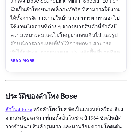
ลำโพง Bose SoundLink Mini II Special Edition
นับเป็นลำโพงขนาดเล็กกะทัดรัด ที่สามารถใช้งาน
ได้ทั้งการจัดวางภายในบ้าน และการพกพาออกไป
ใช้งานยังสถานที่ต่าง ๆ จากขนาดสินค้าที่กำลังมี
ความเหมาะสมและไม่ใหญ่มากจนเกินไป และรูป
ลักษณ์การออกแบบที่ทำให้การพกพา สามารถ
ทำได้อย่างสะดวกสบายและประหยัดพื้นที่มากที่สุด
ส่วนในด้านของประสิทธิภาพการแสดงผลเสียงของ
READ MORE
ลำโพง bose ไร้สายขนาดเล็ก ก็ยังเรียกว่าสามารถ
ใช้งานได้เป็นอย่างดีในระดับมาตรฐาน รวมไปถึง
ยังใช้งานได้อย่างต่อเนื่องยาวนานสูงสุดถึง 12
ชั่วโมงด้วยในเวลาเดียวกันครับ
ประวัติของลำโพง Bose
ลำโพง Bose
หรือลำโพงโบส จัดเป็นแบรนด์เครื่องเสียง
ข้อมูลเฉพาะ
จากสหรัฐอเมริกา ที่ก่อตั้งขึ้นในช่วงปี 1964 ซึ่งเป็นปีที่
ขนาดสินค้า :
2.1” H x 7.1” W x 2.3" D
|
น้ำหนัก :
วางจำหน่ายสินค้ารุ่นแรก และมาพร้อมความโดดเด่น