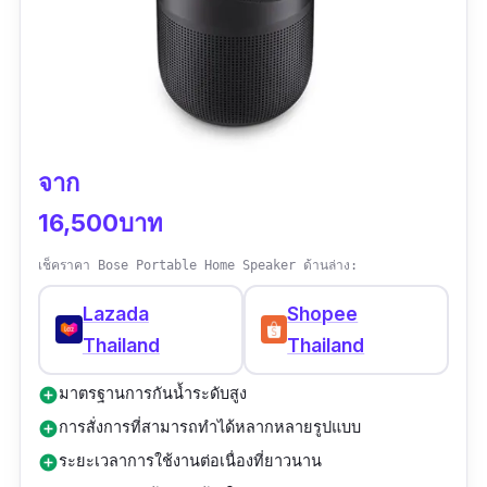
ซื้อBoseตลอดเลย เบสแน่น เสียงแน่น ไม่ผิดหวังงง
ค่าาา เสียงดังเสียงดีมากก
จาก
16,500บาท
เช็คราคา Bose Portable Home Speaker ด้านล่าง:
Lazada
Shopee
Thailand
Thailand
มาตรฐานการกันน้ำระดับสูง
add_circle
การสั่งการที่สามารถทำได้หลากหลายรูปแบบ
add_circle
ระยะเวลาการใช้งานต่อเนื่องที่ยาวนาน
add_circle