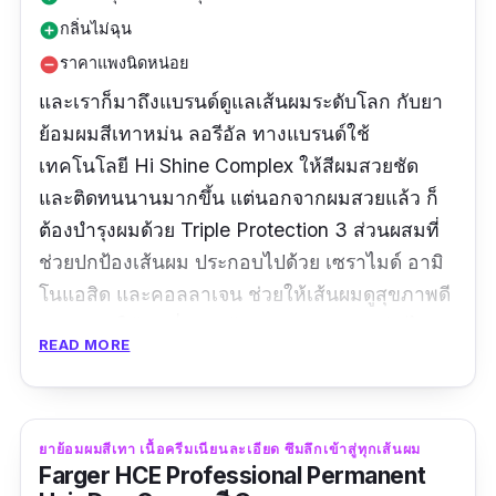
กลิ่นไม่ฉุน
add_circle
ราคาแพงนิดหน่อย
remove_circle
และเราก็มาถึงแบรนด์ดูแลเส้นผมระดับโลก กับยา
ย้อมผมสีเทาหม่น ลอรีอัล ทางแบรนด์ใช้
เทคโนโลยี Hi Shine Complex ให้สีผมสวยชัด
และติดทนนานมากขึ้น แต่นอกจากผมสวยแล้ว ก็
ต้องบำรุงผมด้วย Triple Protection 3 ส่วนผสมที่
ช่วยปกป้องเส้นผม ประกอบไปด้วย เซราไมด์ อามิ
โนแอสิด และคอลลาเจน ช่วยให้เส้นผมดูสุขภาพดี
นุ่มสลวย ให้คนที่อยากย้อมผมแต่กลัวผมเสีย ไม่
READ MORE
ต้องกังวลเลยค่ะ ลอรีอัลเอาอยู่แน่นอน
ปริมาณ: 172 ml
ยาย้อมผมสีเทา เนื้อครีมเนียนละเอียด ซึมลึกเข้าสู่ทุกเส้นผม
รีวิว :
หาซื้อง่ายมากค่ะ ชอบมีโปรลดราคาบ่อย ๆ
Farger HCE Professional Permanent