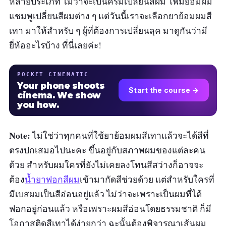
หลายประเภท ไม่ว่าจะเป็นครีมเปลี่ยนสีผม โฟมย้อมผม
แชมพูเปลี่ยนสีผมต่าง ๆ แต่วันนี้เราจะเลือกยาย้อมผมสี
เทา มาให้สำหรับ ๆ ผู้ที่ต้องการเปลี่ยนลุค มาดูกันว่ามี
ยี่ห้ออะไรบ้าง ที่นี่เลยค่ะ!
POCKET CINEMATIC
Your phone shoots
Start the course →
cinema. We show
you how.
Note:
ไม่ใช่ว่าทุกคนที่ใช้ยาย้อมผมสีเทาแล้วจะได้สีที่
ตรงปกเสมอไปนะคะ ขึ้นอยู่กับสภาพผมของแต่ละคน
ด้วย สำหรับผมใครที่ยังไม่เคยลงโทนสีสว่างก็อาจจะ
ต้อง
น้ำยาฟอกสีผม
เข้ามากัดสีช่วยด้วย แต่สำหรับใครที่
มีเบสผมเป็นสีอ่อนอยู่แล้ว ไม่ว่าจะเพราะเป็นผมที่ได้
ฟอกอยู่ก่อนแล้ว หรือเพราะผมสีอ่อนโดยธรรมชาติ ก็มี
โอกาสติดสีเทาได้ง่ายกว่า ฉะนั้นต้องพิจารณาเส้นผม