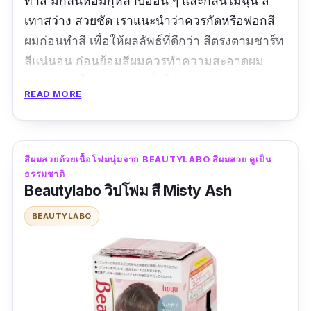
ทำสี มีกลิ่นหอมกุหลาบอ่อน ๆ และกลิ่นไม่ฉุน สี
เทาสว่าง สวยชัด เราแนะนำว่าควรกัดหรือฟอกสี
ผมก่อนทำสี เพื่อให้ผลลัพธ์ที่ดีกว่า สีตรงตามชาร์ท
สีแน่นอน ก่อนย้อมสีผมควรทำความสะอาดผม
และเป่าผมให้แห้งก่อน เพื่อให้ย้อมสีติดตลอดเส้น
READ MORE
ให้สีสวยได้แบบไม่ต้องไปซาลอน และสาวกตระกูล
สีพาสเทลจะรัก carebeau ค่ะ เพราะโทนในกล่องนี้
จะเป็นเทาพาสเทล
สีผมสวยด้วยเนื้อโฟมนุ่มจาก BEAUTYLABO สีผมสวย ดูเป็น
ปริมาณ: 100 ml
ธรรมชาติ
Beautylabo วิปโฟม สี Misty Ash
รีวิว :
ไม่เคยใช้ยี่ห้อนี้เลยค่ะ พึ่งลองซื้อมาใช้ กลิ่น
BEAUTYLABO
ค่อนข้างโอเคเลยค่ะ แต่ว่าสีอาจจะต้องรอเฟดออก
เรื่อย ๆ ก่อน