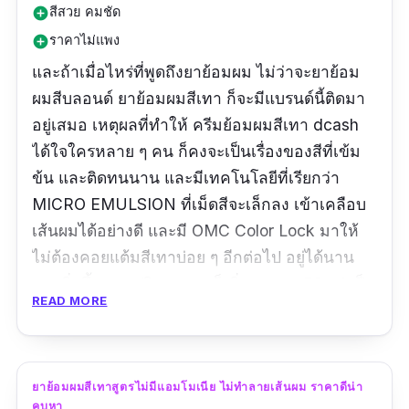
สีสวย คมชัด
add_circle
ราคาไม่แพง
add_circle
และถ้าเมื่อไหร่ที่พูดถึงยาย้อมผม ไม่ว่าจะยาย้อม
ผมสีบลอนด์ ยาย้อมผมสีเทา ก็จะมีแบรนด์นี้ติดมา
อยู่เสมอ เหตุผลที่ทำให้ ครีมย้อมผมสีเทา dcash
ได้ใจใครหลาย ๆ คน ก็คงจะเป็นเรื่องของสีที่เข้ม
ข้น และติดทนนาน และมีเทคโนโลยีที่เรียกว่า
MICRO EMULSION ที่เม็ดสีจะเล็กลง เข้าเคลือบ
เส้นผมได้อย่างดี และมี OMC Color Lock มาให้
ไม่ต้องคอยแต้มสีเทาบ่อย ๆ อีกต่อไป อยู่ได้นาน
มากยิ่งขึ้น และปริมาณเขาก็เพิ่มมาจาก 50 ml เป็น
READ MORE
60 ml หรือถ้าใครไม่อยากให้ยาย้อมผมสีเทา มีแค่
สีเทาทื่อ ๆ ก็สามารถนำไปผสมกับสีอื่นได้เช่นกัน
และใครที่ชอบโทนบลอนด์ด้วยอยู่แล้ว สีนี้ก็ตอบ
โจทย์ได้ดี เพราะว่าเป็นสีบลอนด์เทาจัด ไม่เหมือน
ยาย้อมผมสีเทาสูตรไม่มีแอมโมเนีย ไม่ทำลายเส้นผม ราคาดีน่า
คบหา