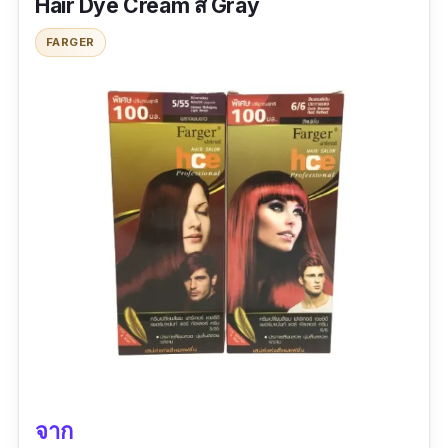
น้ำยาย้อมกลิ่นไม่ฉุนเลย สีติดทนนานดีค่ะ ใช้หลาย
Hair Dye Cream สี Gray
กล่องแล้ว
FARGER
จาก