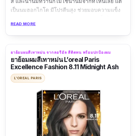
สี และน้ำนมที่ว่านี้ก็ไม่ใช่น้ำนมจากที่ไหนเลย แต่
เป็นนมฮอกไกโด มีโปรตีนสูง ช่วยมอบความแข็ง
แรงให้กับผมหลังทำสี และเติมความชุ่มชื้นให้
READ MORE
เส้นผมด้วยอนุพันธ์วิตามินซี เพื่อผมสวยสุขภาพดี
ไม่มีไม่ได้แล้วกับยาย้อมผมสีเทาโลแลน
ปริมาณ: 45 ml
ยาย้อมผมสีเทาหม่น จากลอรีอัล สีติดทน พร้อมปกป้องผม
ยาย้อมผมสีเทาหม่น L’oreal Paris
รีวิว :
มีกลิ่นหอมอ่อน ๆ ไม่ฉุนมากนะคะ สีก็ติดทน
Excellence Fashion 8.11 Midnight Ash
ปานกลาง อาจจะเป็นเพราะไม่ได้กัดสี
L’OREAL PARIS