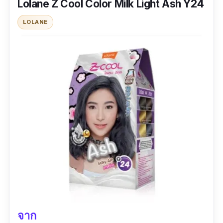
Lolane Z Cool Color Milk Light Ash Y24
ปริมาณ: 105 ml
LOLANE
รีวิว :
ใช้ง่ายมากกกกก สีติดดีค่ะ ส่วนตัวชอบยี่ห้อนี้
อยู่แล้ว ซื้อมาหลายแบบมากกกก
จาก