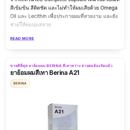
สีเข้มข้น สีติดชัด และไม่ทำให้ผมเสียด้วย Omega
Oil และ Lecithin เพื่อประกายผมที่สวยงาม และยัง
ช่วยให้ผมนุ่มสลวย
เนื้อของครีมย้อมผมมีกลิ่นหอมอ่อน ๆ ไม่ฉุนมาก
READ MORE
ควรป้ายยาย้อมผมให้ทั่วศีรษะ และทิ้งไว้ตามเวลา
ที่เขียนอยู่บนข้างกล่อง จากนั้นสามารถล้างออก
ด้วยน้ำสะอาดได้เลยนะคะ และหลังจากล้างออก
ขายดีที่สุด ยาย้อมผม BERINA สีเทาสว่าง สายฝอต้องจัดแล้ว
ยาย้อมผมสีเทา Berina A21
เรียบร้อยก็ควรบำรุงผมด้วยทรีทเม้นท์หมักผมเนทู
ร่า รับรองว่าได้สีผมสวย แถมนุ่มสวยแน่นอน เป็น
BERINA
ได้ทั้งยาย้อมสีเทา ผู้ชายและผู้หญิง
ปริมาณ: 100 ml
รีวิว :
สีติดดีค่าา สีเทาแบบเทาจริง ๆ แต่ดูไม่หลอก
ตา ราคาก็ไม่แพง