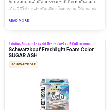
ย้อมออกมาแล้วสีสวยธรรมชาติ ติดเท่ากันตลอด
เส้น วิธีใช้งานง่ายนิดเดียว โดยสระผมให้สะอาด
และอย่าลืมเป่าผมให้แห้ง ก่อนลงยาย้อมผมสีเทา
READ MORE
เบอร์ S10 ด้วยนะคะ
ปริมาณ: 100 ml
โฟมย้อมสีผมชวาร์ครอฟส์ สีเทาหม่นเขียว สีขับผิวมากกกกกก
รีวิว :
พึ่งซื้อมาย้อมเลย ราคาไม่แพง สีก็ติดค่อน
Schwarzkopf Freshlight Foam Color
ข้างดีค่ะ
SUGAR ASH
SCHWARZKOPF