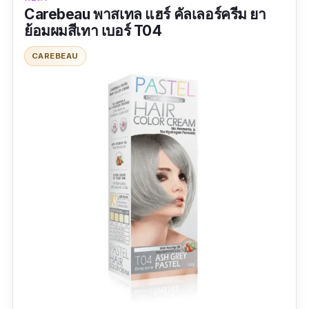
ใครเลยล่ะ
Carebeau พาสเทล แฮร์ คัลเลอร์ครีม ยา
ย้อมผมสีเทา เบอร์ T04
ปริมาณ: 60 ml
CAREBEAU
รีวิว :
สีสวยมากค่ะ