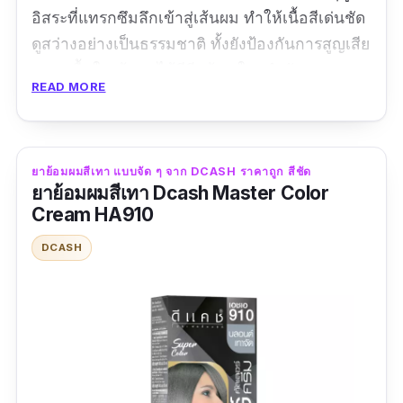
อิสระที่แทรกซึมลึกเข้าสู่เส้นผม ทำให้เนื้อสีเด่นชัด
ดูสว่างอย่างเป็นธรรมชาติ ทั้งยังป้องกันการสูญเสีย
ความชื้นในเส้นผมได้ดีอีกด้วย ใครกำลังมองหา
READ MORE
น้ำยาย้อมผมสีเทาอยู่ แบรนด์นี้ก็ถือว่าน่าลอง
ปริมาณ: 100 ml
ยาย้อมผมสีเทา แบบจัด ๆ จาก DCASH ราคาถูก สีชัด
รีวิว :
ราคาไม่แพงเลยค่าาา แม่ชอบซื้อมาย้อมปิด
ยาย้อมผมสีเทา Dcash Master Color
ผมขาว เราเลยลองซื้อมาย้อมเล่นดูบ้าง สีติดดี
Cream HA910
ระดับนึงเลยค่ะ
DCASH