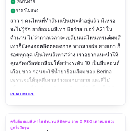
ใช้งานง่าย
add_circle
ราคาไม่แพง
add_circle
สาว ๆ คนไหนที่ทำสีผมเป็นประจำอยู่แล้ว มีเหรอ
จะไม่รู้จัก ยาย้อมผมสีเทา Berina เบอร์ A21 ใน
ตำนาน ไม่ว่ากาลเวลาจะเปลี่ยนแค่ไหนเทรนด์ผมสี
เทาก็ยังคงฮอตฮิตตลอดกาล จากสายฝอ สายเกา ก็
รอดทุกลุค เป็นโทนสีเทาสว่าง เราอยากแนะนำให้
คุณกัดหรือฟอกสีผมให้สว่างระดับ 10 เป็นสีบลอนด์
เกือบขาว ก่อนจะใช้น้ำยาย้อมสีผมของ Berina
เพราะจะได้ลุคสีเทาสว่างออกมาสวย และสีไม่
เพี้ยนค่ะ ที่สำคัญยาย้อมผมสีเทา ยี่ห้อนี้หาซื้อได้
READ MORE
ง่ายมาก ตามห้างสรรพสินค้าทั้วไป หรือจะเป็นตาม
ร้านค้าสะดวกซื้อต่าง ๆ ราคาถูก นักศึกษาซื้อได้จ้า
ใครที่กำลังตามหาว่ายาย้อมผมสีเทา ยี่ห้อไหนดี
วางใจแบรนด์นี้ได้เลยค่ะ เพราะนอกจากรีวิวผู้ใช้จะ
ครีมย้อมผมสีเทาในตำนาน สีติดทน จาก DIPSO เทาหม่นสวย
ถูกใจวัยรุ่น
เยอะมาก ๆ แล้ว นักรีวิวหลายคนใน Social media