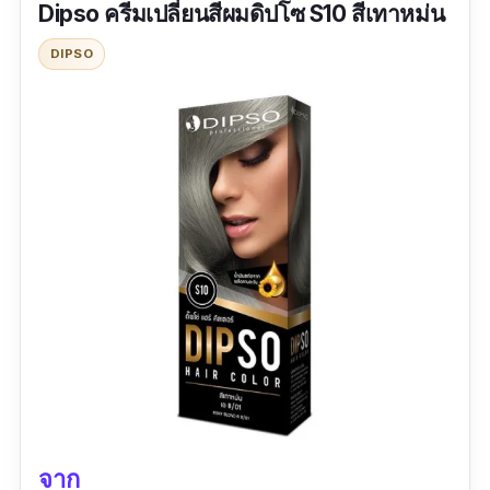
Dipso ครีมเปลี่ยนสีผมดิปโซ S10 สีเทาหม่น
ก็ชอบเช่นกัน
DIPSO
ปริมาณ: 60 ml
รีวิว :
ใช้ Berina มาหลายสีแล้วค่ะ ยังไม่เคยลองสี
นี้เลย ตอนย้อมเสร็จใหม่ ๆ แปลกมาก แต่พอปล่อย
ไปสักพัก มันสวยนะ แบบฝอมากกกกก
จาก