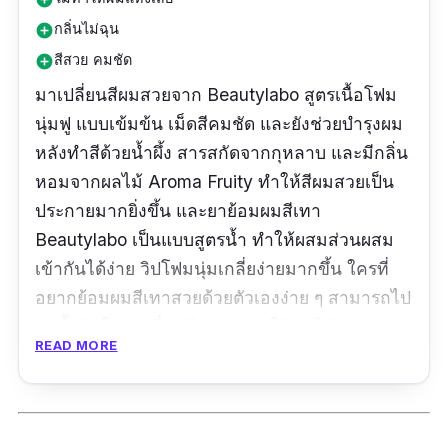
กลิ่นไม่ฉุน
add_circle
สีสวย คมชัด
add_circle
มาเปลี่ยนสีผมสวยจาก Beautylabo สูตรเนื้อโฟม
นุ่มฟู แบบเข้มข้น เม็ดสีคมชัด และยังช่วยบำรุงผม
หลังทำสีด้วยน้ำผึ้ง สารสกัดจากกุหลาบ และมีกลิ่น
หอมจากผลไม้ Aroma Fruity ทำให้สีผมสวยเป็น
ประกายมากยิ่งขึ้น และยาย้อมผมสีเทา
Beautylabo เป็นแบบสูตรน้ำ ทำให้ผสมส่วนผสม
เข้ากันได้ง่าย วิปโฟมนุ่มเกลี่ยง่ายมากขึ้น ใครที่
อยากย้อมผมสีเทาสวยด้วยตัวเองง่าย ๆ สามารถไป
หาซื้อวิปโฟมเปลี่ยนสีผมมาลองใช้กันได้นะคะ และ
READ MORE
ข้อดีของชิ้นนี้ คือเป็นยาย้อมผมสีเทา ไม่กัดสีผม
เหมาะกับคนที่เบื่อง่าย ชอบลองสีใหม่เรื่อย ๆ
ปริมาณ: 120 ml