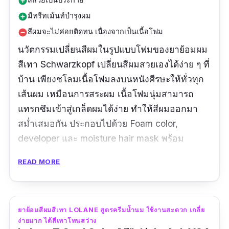
add_circle
มีทรีทเม้นท์บำรุงผม
add_circle
สีผมจะไม่ค่อยติดทน เนื่องจากเป็นเนื้อโฟม
remove_circle
นวัตกรรมเปลี่ยนสีผมในรูปแบบโฟมของยาย้อมผม
สีเทา Schwarzkopf เปลี่ยนสีผมสวยเองได้ง่าย ๆ ที่
บ้าน เพียงชโลมเนื้อโฟมลงบนหนังศีรษะให้ทั่วทุก
เส้นผม เหมือนการสระผม เนื้อโฟมนุ่มสามารถ
แทรกซึมเข้าสู่เกล็ดผมได้ง่าย ทำให้สีผมออกมา
สม่ำเสมอกัน ประกอบไปด้วย Foam color,
developer และ moisture hair mask พร้อม
อุปกรณ์ในการย้อมผมครบชุด สีผมติดง่าย สีสวย
READ MORE
เป็นประกายธรรมชาติ และยังมีทรีทเม้นท์บำรุงหลัง
ทำสีด้วยนะ ลองไปหาซื้อมาย้อมกันดูได้เลยจ้า โดย
สีนี้จะเป็นยาย้อมผม Ash ซึ่งจะให้สีออกเทาควัน
ยาย้อมสีผมสีเทา LOLANE สูตรครีมน้ำนม ใช้งานสะดวก เกลี่ย
บุหรี่
ง่ายมาก ได้สีเทาโทนสว่าง