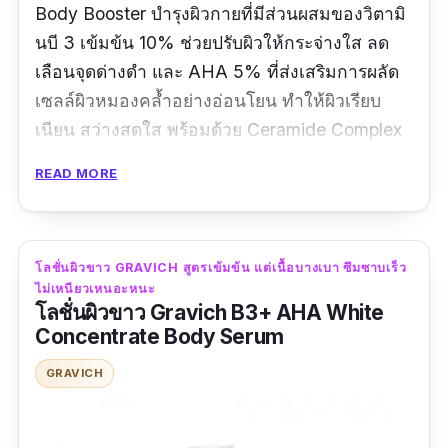
Body Booster บำรุงผิวกายที่มีส่วนผสมของวิตามิ
นบี 3 เข้มข้น 10% ช่วยปรับผิวให้กระจ่างใส ลด
เลือนจุดด่างดำ และ AHA 5% ที่ส่งเสริมการผลัด
เซลล์ผิวหมองคล้ำอย่างอ่อนโยน ทำให้ผิวเรียบ
เนียน สว่างสดใส พร้อมด้วย Ceramide Complex
ที่ประกอบด้วยเซราไมด์ 5 ชนิด ผสานกับ
READ MORE
คอเลสเตอรอลและเบฮีนิกแอซิด ช่วยเสริมชั้นผิวให้
แข็งแรงและชุ่มชื้น
รีวิวจากผู้ใช้จริง:
โลชั่นผิวขาว GRAVICH สูตรเข้มข้น แต่เนื้อบางเบา ซึมซาบเร็ว
ไม่เหนียวเหนอะหนะ
โลชั่นผิวขาว Gravich B3+ AHA White
"ชอบสูตรมาก เป็นโลชั่นที่บอก % active
Concentrate Body Serum
ingredient มาเลย แล้วใส่เยอะนะ niacinamide
ชื่อมาอันดับสองเลย ส่วนผสมชนะ"
GRAVICH