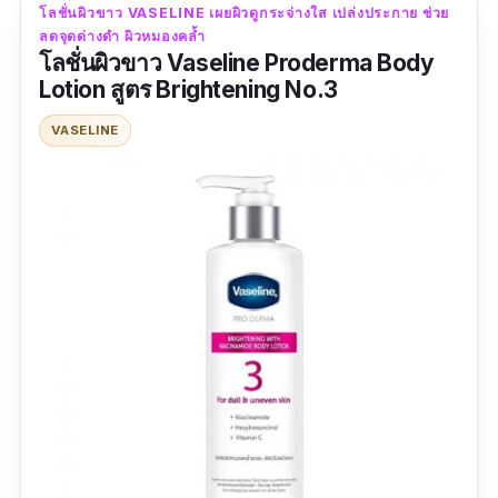
มาเขาว่าหาย และจางลงไปมากรอยแผลดำๆ จะ
โลชั่นผิวขาว VASELINE เผยผิวดูกระจ่างใส เปล่งประกาย ช่วย
หมั่นทาสม่ำเสมอจ้าาาา บางรีวิวบอกใช้2ขวดถึงดี
ลดจุดด่างดำ ผิวหมองคล้ำ
โลชั่นผิวขาว Vaseline Proderma Body
ขึ่นชัดเจน ก็ต้องลองดู"
Lotion สูตร Brightening No.3
VASELINE