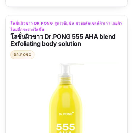
ยาวนาน และคอลลาเจนไฮโดรไลซ์ (Hydrolyzed
Collagen) เพื่อเสริมสร้างความแข็งแรงของผิว
โลชั่นนี้เหมาะสำหรับทุกสภาพผิว ช่วยฟื้นฟูผิวที่
โลชั่นผิวขาว DR.PONG สูตรเข้มข้น ช่วยผลัดเซลล์ผิวเก่า เผยผิว
ระคายเคืองและแห้งกร้าน ทำให้ผิวเนียนนุ่มและ
ใหม่ที่กระจ่างใสขึ้น
โลชั่นผิวขาว Dr.PONG 555 AHA blend
เปล่งปลั่ง
Exfoliating body solution
รีวิวจากผู้ใช้จริง:
DR.PONG
"หลังจากทดลองใช้ไป 2 อาทิตย์ ผลที่ได้คือ ผิวขาว
ขึ้น เร็วมากกกกกก ขาวผ่อง ขาวสะท้อนแสง ด้วย
นะออเจ้า รีวิวจริง ใช้เอง ไม่มีอวยแต่อย่างใด เนื้อ
ครีมกำลังดี ไม่เจือจาง และไม่ข้นเกินไป ใช้ทุกวัน
ต่อเนื่อง จะขาวเร็ว ขาวไวมากจ้าาาา จะกลับมา
ซื้ออีกต่อเนื่องแน่นอนจ้าาา"