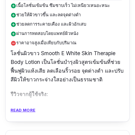
เนื้อโลชั่นเข้มข้น ซึมซาบเร็ว ไม่เหนียวเหนอะหนะ
add_circle
ช่วยให้ผิวขาวขึ้น และลดจุดด่างดำ
add_circle
ช่วยลดการระคายเคือง และผิวอักเสบ
add_circle
ผ่านการทดสอบโดยแพทย์ผิวหนัง
add_circle
ราคาอาจสูงเมื่อเทียบกับปริมาณ
remove_circle
โลชั่นผิวขาว Smooth E White Skin Therapie
Body Lotion เป็นโลชั่นบำรุงผิวสูตรเข้มข้นที่ช่วย
ฟื้นฟูผิวแห้งเสีย ลดเลือนริ้วรอย จุดด่างดำ และปรับ
สีผิวให้ขาวกระจ่างใสอย่างเป็นธรรมชาติ
รีวิวจากผู้ใช้จริง:
"เป็นรอยแผลเป็นที่บาจากยุงกัด แมวข่วน หมาข่วน
READ MORE
คนเลี้ยงสัตว์อาจเจอปัญหาเหมือนกัน
ชัวร์55555555 หวังว่าจะได้ผลลัพธ์ที่ดีนะ ดูรีวิว