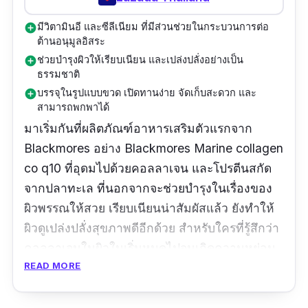
มีวิตามินอี และซีลีเนียม ที่มีส่วนช่วยในกระบวนการต่อ
add_circle
ต้านอนุมูลอิสระ
ช่วยบำรุงผิวให้เรียบเนียน และเปล่งปลั่งอย่างเป็น
add_circle
ธรรมชาติ
บรรจุในรูปแบบขวด เปิดทานง่าย จัดเก็บสะดวก และ
add_circle
สามารถพกพาได้
มาเริ่มกันที่ผลิตภัณฑ์อาหารเสริมตัวแรกจาก
Blackmores อย่าง Blackmores Marine collagen
co q10 ที่อุดมไปด้วยคอลลาเจน และโปรตีนสกัด
จากปลาทะเล ที่นอกจากจะช่วยบำรุงในเรื่องของ
ผิวพรรณให้สวย เรียบเนียนน่าสัมผัสแล้ว ยังทำให้
ผิวดูเปล่งปลั่งสุขภาพดีอีกด้วย สำหรับใครที่รู้สึกว่า
คอลลาเจนในผิวในเริ่มหมดไปจนเกิดความหย่อน
READ MORE
คล้อยหรือเกิดริ้วรอยต่าง ๆ ได้ง่าย
Blackmores Marine collagen co q10 ตัวนี้น่าจะ