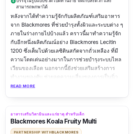
บรรจุในรูปแบบขวด เปิดทานง่าย จัดเก็บสะดวก และ
add_circle
สามารถพกพาได้
หลังจากได้ทำความรู้จักกับผลิตภัณฑ์เสริมอาหาร
จาก Blackmores ที่ช่วยบำรุงทั้งผิวและระบบต่าง ๆ
ภายในร่างกายไปบ้างแล้ว คราวนี้มาทำความรู้จัก
กับอีกหนึ่งผลิตภัณณ์อย่าง Blackmores Lecitin
1200 ซึ่งเต็มไปด้วยเลซิตินสกัดจากถั่วเหลือง ที่มี
ความโดดเด่นอย่างมากในการช่วยบำรุงระบบไหล
เวียนของเลือด นอกจากนี้ยังช่วยเสริมสร้างการ
ทำงานของตับ ช่วยลดความเสี่ยงของการเป็นนิ่ว
ในถุงน้ำดี และช่วยลดภาวะไขมันโคเลสเตอรอล
READ MORE
ในเลือดสูงอีกด้วย สำหรับใครที่มีปัญหาเหล่านี้
หรือมีคนใกล้ตัว หรือคนในครอบครัวที่อยากดูแล
ให้ห่างไกลและปลอดภัยจากภาวะเหล่านี้ อย่าลืม
อาหารเสริมวิตามินและแร่ธาตุ สำหรับเด็ก
เลือกหยิบ Blackmores Lecitin 1200 ติดไม้ติดมือ
Blackmores Koala Fruity Multi
ไปฝากในช่วงวันหยุดสุดสัปดาห์กัน นอกจาก
PARTNERSHIP WITH
BLACKMORES