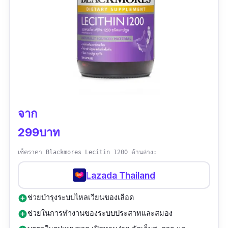
จาก
299บาท
เช็คราคา Blackmores Lecitin 1200 ด้านล่าง:
Lazada Thailand
ช่วยบำรุงระบบไหลเวียนของเลือด
add_circle
ช่วยในการทำงานของระบบประสาทและสมอง
add_circle