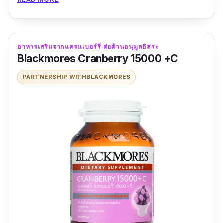
ขาดสารอาหารเพราะทานยากกัน
Blackmores Koala Fruity Multi เป็นวิตามินผสม
อาหารเสริมจากแครนเบอร์รี่ ต่อต้านอนุมูลอิสระ
แร่ธาตุกว่า 18 ชนิด ไม่ว่าจะเป็น วิตามินบี วิตามิน
Blackmores Cranberry 15000 +C
ซี วิตามินบี 2 วิตามินดี วิตามินเค ไอโอดีน สังกะสี
PARTNERSHIP WITH
BLACKMORES
เหล็ก กรดโฟลิค ฯลฯ ซึ่งวิตามินและแร่ธาตุเหล่านี้
ล้วนมีส่วนสำคัญในการช่วยในการเจริญเติบโต
ของลูกน้อยทั้งสิ้น นอกจากนี้ยังมาในรูปแบบเม็ด
เคี้ยว กลิ่นหอม รสชาติอร่อย ทำให้เด็กทานง่าย
มากขึ้นอีกด้วย