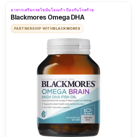
ตอบโจทย์ได้อย่างดีเลยทีเดียว
อาหารเสริมกรดไขมันโอเมก้า ป้องกันโรคร้าย
Blackmores Omega DHA
นอกจากนี้แล้วใน Blackmores Marine collagen
PARTNERSHIP WITH
BLACKMORES
co q10 ยังเต็มไปด้วยโคเอาไซม์คิวเทน และสาร
สกัดจากสมุนไพรนานาชนิด ไม่ว่าจะเป็น วิตามินอี
เบต้าแคโรทีน ซีลีเนียม สังกะสี และเมล็ดองุ่น ซึ่งมี
ส่วนสำคัญในการช่วยในกระบวนการต่อต้านอนุมูล
อิสระอีกด้วย