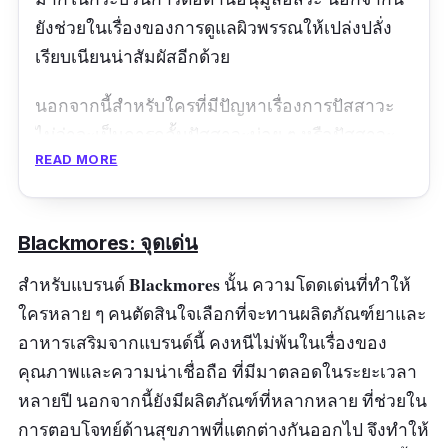
ยังช่วยในเรื่องของการดูแลผิวพรรณให้เปล่งปลั่ง
เรียบเนียนน่าสัมผัสอีกด้วย
นอกจากนี้สำหรับใครที่มีปัญหาเรื่องการปัสสาวะ
ไม่ว่าจะเป็นการกลั้นปัสสาวะบ่อย ๆ หรือปัสสาวะ
READ MORE
ขัด Blackmores Cranberry 15000 +C ก็สามารถ
ช่วยลดปัญหาเหล่านี้ได้เช่นเดียวกัน เรียกได้ว่าทาน
ผลิตภัณฑ์เสริมอาหารตัวนี้ตัวเดียว ก็ครอบคลุม
Blackmores: จุดเด่น
การดูแลทั้งเรื่องของร่างกาย ผิวพรรณ และเรื่อง
ของระบบปัสสาวะอีกด้วย ดังนั้นใครที่กำลังอยาก
Blackmores
สำหรับแบรนด์
นั้น ความโดดเด่นที่ทำให้
ลองหาผลิตภัณฑ์เสริมอาหารมาทาน หรือกำลังจะ
ใครหลาย ๆ คนตัดสินใจเลือกที่จะทานผลิตภัณฑ์ยาและ
เลือกซื้อไปฝากเพื่อน คนในครอบครัว หรือญาติ
อาหารเสริมจากแบรนด์นี้ คงหนีไม่พ้นในเรื่องของ
ผู้ใหญ่ ลองเลือกซื้อ Blackmores Cranberry
คุณภาพและความน่าเชื่อถือ ที่มีมาตลอดในระยะเวลา
15000 +C รับรองว่าคุ้มค่าคุ้มราคาอย่างแน่นอน
หลายปี นอกจากนี้ยังมีผลิตภัณฑ์ที่หลากหลาย ที่ช่วยใน
การตอบโจทย์ด้านสุขภาพที่แตกต่างกันออกไป จึงทำให้