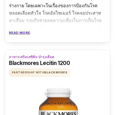
ร่างกาย โดยเฉพาะในเรื่องของการป้องกันโรค
หลอดเลือดหัวใจ โรคอัลไซเมอร์ โรคจอประสาท
ตาเสื่อม รวมถึงช่วยลดความเสี่ยงในการเป็นโรค
เรื้อรังอีกด้วย ดังนั้นสำหรับใครที่ออกลดความเสี่ยง
READ MORE
ของการเกิดโรคเหล่านี้ หรือเป็นผู้ที่ต้องใช้สายตา
หรือใช้สมองทำงานอย่างหนัก ก็อย่าลืมที่จะดูแล
และบำรุงร่างกายของตัวเองด้วย Blackmores
Omega DHA
อาหารเสริมเลซิติน บำรุงเลือด
Blackmores Lecitin 1200
นอกจากนี้ใน Blackmores Omega DHA ยังมีส่วน
PARTNERSHIP WITH
BLACKMORES
ผสมอของวิตามินอี ซึ่งมีส่วนช่วยในกระบวนการ
ต่อต้านอนุมูลอิสระ และผ่านการตรวจสอบปริมาณ
สารปรอทและตะกั่วจึงมั่นใจได้เลยว่าจะปลอดภัย
ในทุก ๆ ครั้งทานอย่างแน่นอน