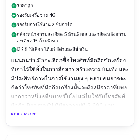
ราคาถูก
add_circle
รองรับเครือข่าย 4G
add_circle
รองรับการใช้งาน 2 ซิมการ์ด
add_circle
กล้องหน้าความละเอียด 5 ล้านพิเซล และกล้องหลังความ
add_circle
ละเอียด 15 ล้านพิเซล
มี 2 สีให้เลือก ได้แก่ สีดำและสีน้ำเงิน
add_circle
แน่นอนว่าเมื่อจะเลือกซื้อโทรศัพท์มือถือซักเครื่อง
ที่เอาไว้ใช้ทั้งในการสื่อสาร สร้างความบันเทิง และ
มีประสิทธิภาพในการใช้งานสูง ๆ หลายคนอาจจะ
คิดว่าโทรศัพท์มือถือเครื่องนั้นจะต้องมีราคาที่แพง
มากกว่าหนึ่งหมื่นบาทขึ้นไป แต่ไม่ใช่กับโทรศัพท์
มือถือ Realme C1 ที่มีราคาอยู่ที่ 3,690 บาท
เท่านั้น โดยนอกจากหน้าจอทัชสกรีนขนาด 6.2 นิ้ว
READ MORE
ที่เป็นแบบไร้ขอบพร้อมการแสดงผลหน้าจอถึง 16
ล้านสีแล้ว (จอแสดงผล IPS-LCD 24-bit ) ยังมี