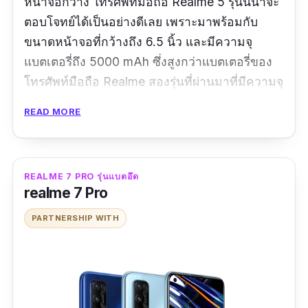
หน้าจอกว้าง โทรศัพท์มือถือ Realme 5 รุ่นนี้น่าจะ
ตอบโจทย์ได้เป็นอย่างดีเลย เพราะมาพร้อมกับ
ขนาดหน้าจอที่กว้างถึง 6.5 นิ้ว และมีความจุ
แบตเตอรี่ถึง 5000 mAh ซึ่งสูงกว่าแบตเตอรี่ของ
โทรศัพท์มือถือ Realme สองรุ่นที่ผ่านมาที่มีความจุ
แบตเตอรี่อยู่ที่ประมาณ 4,000 mAh เท่านั้น เรียก
READ MORE
ได้ว่าจะใช้โทร เล่นอินเทอเน็ต แอพลิเคชั่น หรือฟัง
เพลง ก็สามารถใช้ได้ยาว ๆ เลยทีเดียว
นอกจากนี้ยังรองรับการใช้งานซิมการ์ดได้ถึง 2 ซิม
REALME 7 PRO รุ่นแบตอึด
realme 7 Pro
และรองรับการใช้งานเครือข่าย 4G อีกด้วย ใครที่
กำลังมองหาโทรศัพท์มือถือหน้าจอทัชสกรีนดี ๆ
PARTNERSHIP WITH
ซักเครื่องไปใช้เอง หรือจะซื้อไปฝากคนใน
ครอบครัว โทรศัพท์มือถือ Realme 5 เครื่องนี้น่าจะ
โดนใจใครหลาย ๆ คนอย่างแน่นอน