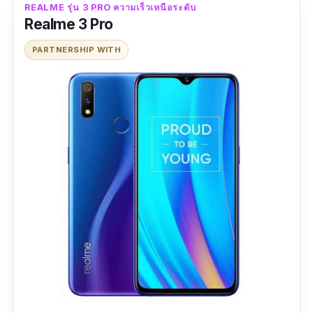
ฟังก์ชันการถ่ายภาพโหมดต่าง ๆ อีกมากมาย ไม่ว่า
REALME รุ่น 3 PRO ความเร็วเหนือระดับ
Realme 3 Pro
จะเป็น โหมดบุคคลแบบหน้าชัดหลังเบลอ โหมด
ปรับหน้าสวยอัตโนมัติ โหมดถ่ายภาพพาโรนามา
PARTNERSHIP WITH
โดยมีความละเอียดสูงถึง 15 ล้านพิกเซลเลยทีเดียว
โดยในส่วนของกล้องหน้าก็มีความละเอียดถึง 5
ล้านพิเซล เรียกได้ว่าใช้ถ่ายรูปก็สวย หรือจะใช้ถ่าย
วิดีโอก็ได้ถึงระดับ HD กันเลย
ในส่วนของแบตเตอรี่ยังสามารถรับชมวิดีโอได้ต่อ
เนื่องนาน 15 ชั่วโมง และฟังเพลงต่อเนื่องได้นาน
สูงสุด 18 ชั่วโมงอีกด้วย นอกจากนี้ยังมีฟังก์ชันพื้น
ฐานอื่น ๆ ที่มากับตัวเครื่อง ทั้งปฏิทิน,เครื่องคิด
เลข, นาฬิกาปลุก และจดบันทึก รวมถึงรองรับซิ
มการ์ดได้ถึง 2 ซิมและรองรับระบบเครือข่ายถึง 4G
อีกด้วย