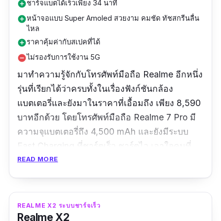
ชาร์จแบตได้เร็วเพียง 34 นาที
add_circle
หน้าจอแบบ Super Amoled สวยงาม คมชัด ทัชสกรีนลื่น
add_circle
ไหล
ราคาคุ้มค่ากับสเปคที่ได้
add_circle
ไม่รองรับการใช้งาน 5G
remove_circle
มาทำความรู้จักกับโทรศัพท์มือถือ Realme อีกหนึ่ง
รุ่นที่เรียกได้ว่าครบทั้งในเรื่องฟังก์ชันกล้อง
แบตเตอรี่และยังมาในราคาที่เอื้อมถึง เพียง 8,590
บาทอีกด้วย โดยโทรศัพท์มือถือ Realme 7 Pro มี
ความจุแบตเตอรี่ถึง 4,500 mAh และยังมีระบบ
Fast Charging ที่ชาร์ตเร็ว ชาร์ตไว เอาใจคนที่
ต้องใช้งานโทรศัพท์กันแบบยาว ๆ อีกด้วย
READ MORE
นอกจากนี้ตัวเครื่องยังมีความโดดเด่นในเรื่องกล้อง
หลัง ที่มีมาถึง 4 เลนส์ ไม่ว่าจะเป็น
REALME X2 ระบบชาร์จเร็ว
เลนส์Ultrawide, Macro, Depth และเลนส์กล้อง
Realme X2