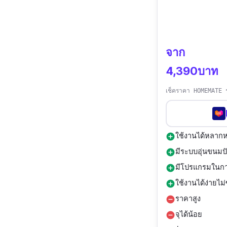
จาก
4,390บาท
เช็คราคา HOMEMATE ร
ใช้งานได้หลา
add_circle
มีระบบอุ่นขนมป
add_circle
มีโปรแกรมในกา
add_circle
ใช้งานได้ง่ายไม
add_circle
ราคาสูง
remove_circle
จุได้น้อย
remove_circle