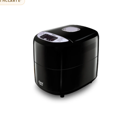
ITH
CLARTE'