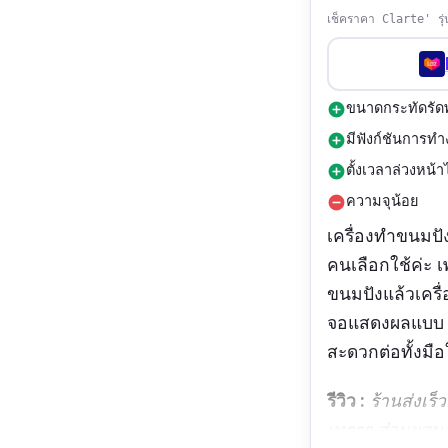
เช็คราคา Clarte' รุ
ขนาดกระทัดรัด
add_circle
มีฟังก์ชันการ
add_circle
ตั้งเวลาล่วงหน้า
add_circle
ความจุน้อย
remove_circle
เครื่องทำขนมปั
คนเลือกใช้ค่ะ 
ขนมปังแล้วเครื่
จอแสดงผลแบบ LC
สะดวกต่อทั้งมือ
รีวิว :
ร้านส่งเร
เทๆๆๆ ส่วนผสมลง