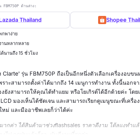
่น FBM750P ด้านล่าง:
Lazada Thailand
Shopee Thai
พกพาง่าย
ทำงานหลากหลาย
ได้นานถึง 15 ชั่วโมง
ง
Clarte'
รุ่น FBM750P ถือเป็นอีกหนึ่งตัวเลือกเครื่องอบขนม
เพราะสามารถตั้งค่าได้มากถึง
14 เมนูการทำงาน ทั้งนี้นอก
องยังสามารถให้คุณได้ทำแยม หรือโยเกิรต์ได้อีกด้วยค่ะ โดยเ
D มองเห็นได้ชัดเจน และสามารถเรียกดูเมนูขณะที่เครื่อง
ใหม่ และมืออาชีพเลยก็ว่าได้ค่ะ
็วมากค่า ได้สินค้ามาช่วงflashsales ราคาดีงาม ได้ลแงทำแล้
ไป กดปุ่มแล้วก็รอ มันดีงามที่สุดค่า