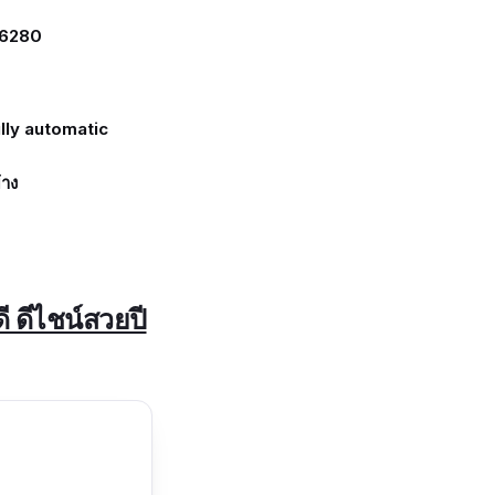
E6280
lly automatic
้าง
ี ดีไชน์สวยปี