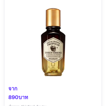
จาก
890บาท