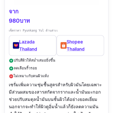
จาก
980บาท
เช็คราคา Pyunkang Yul ด้านล่าง:
Lazada
Shopee
Thailand
Thailand
ปรับสีผิวให้สม่ำเสมอยิ่งขึ้น
add_circle
ลดเลือนริ้วรอย
add_circle
ไม่เหมาะกับคนผิวแห้ง
remove_circle
เซรั่มเพิ่มความชุ่มชื้นสูตรสำหรับผิวมันโดยเฉพาะ
มีส่วนผสมของสารสกัดจากรากและน้ำมันมะกอก
ช่วยปรับสมดุลน้ำมันบนชั้นผิวได้อย่างยอดเยี่ยม
นอกจากจะทำให้ผิวดูอิ่มน้ำแล้วก็ยังลดความมัน