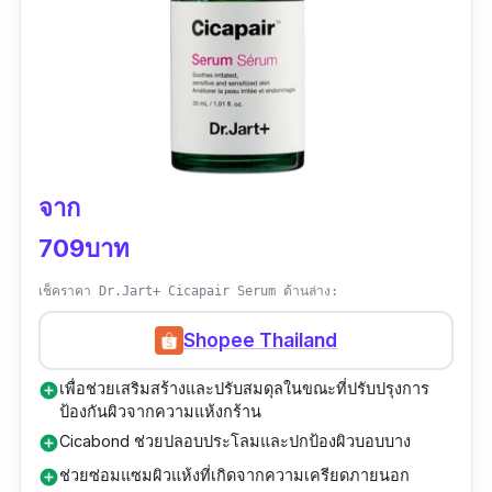
จาก
709บาท
เช็คราคา Dr.Jart+ Cicapair Serum ด้านล่าง:
Shopee Thailand
เพื่อช่วยเสริมสร้างและปรับสมดุลในขณะที่ปรับปรุงการ
add_circle
ป้องกันผิวจากความแห้งกร้าน
Cicabond ช่วยปลอบประโลมและปกป้องผิวบอบบาง
add_circle
ช่วยซ่อมแซมผิวแห้งที่เกิดจากความเครียดภายนอก
add_circle