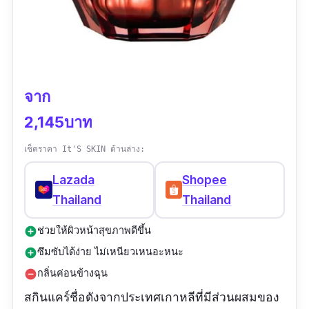
จาก
2,145บาท
เช็คราคา It'S SKIN ด้านล่าง:
Lazada
Shopee
Thailand
Thailand
ช่วยให้ผิวหน้าสุขภาพดีขึ้น
add_circle
ซึมซับได้ง่าย ไม่เหนียวเหนอะหนะ
add_circle
กลิ่นค่อนข้างฉุน
remove_circle
สกินแคร์ชื่อดังจากประเทศเกาหลีที่มีส่วนผสมของ