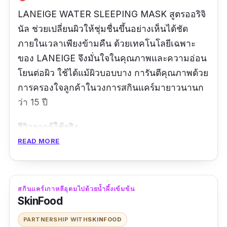
LANEIGE WATER SLEEPING MASK สูตรออริจิ
นัล ช่วยเปลี่ยนผิวให้ชุ่มชื่นขึ้นอย่างเห็นได้ชัด
ภายในเวลาเพียงข้ามคืน ด้วยเทคโนโลยีเฉพาะ
ของ LANEIGE จึงมั่นใจในคุณภาพและความอ่อน
โยนต่อผิว ใช้ได้แม้ผิวบอบบาง การันตีคุณภาพด้วย
การครองใจลูกค้าในวงการสกินแคร์มายาวนานก
ว่า 15 ปี
รีวิวจากผู้ใช้จริง
READ MORE
แพ็คของดีมากค่า ซื้อช่วง 12-12 ได้ของแถม
เยอะมากค่ะ ได้ครบตามโปรที่สั่ง ดีค่ะของแถม
จะได้เอาไปลองใช้ ถ้าติดใจจะได้ซื้อเพิ่มอีก ลอง
สกินแคร์เกาหลีอุดมไปด้วยน้ำผึ้งเข้มข้น
ใช้ Water Sleeping Mask Lavender แล้วค่ะ
SkinFood
ใช้แล้วหน้านุ่มชุ่มชื้นมากค่า มั่นใจของแท้ 100
PARTNERSHIP WITH
SKINFOOD
% เมื่อซื้อกับร้าน Official