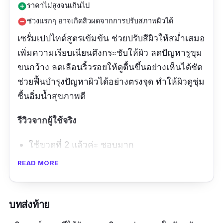
ราคาไม่สูงจนเกินไป
add_circle
ช่วงแรกๆ อาจเกิดสิวผดจากการปรับสภาพผิวได้
remove_circle
เซรั่ม
เปปไทด์สูตรเข้มข้น ช่วยปรับสีผิวให้สม่ำเสมอ
เพิ่มความเรียบเนียนตึงกระชับให้ผิว ลดปัญหารูขุม
ขนกว้าง ลดเลือนริ้วรอยให้ดูตื้นขึ้นอย่างเห็นได้ชัด
ช่วยฟื้นบำรุงปัญหาผิวได้อย่างตรงจุด ทำให้ผิวดูชุ่ม
ชื้นอิ่มน้ำสุขภาพดี
รีวิวจากผู้ใช้จริง
ใช้ขวดที่ 2 แล้วค่ะ ชอบมาก
READ MORE
บทส่งท้าย