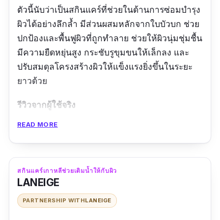
ตัวนี้นับว่าเป็นสกินแคร์ที่ช่วยในด้านการซ่อมบำรุง
ผิวได้อย่างลึกล้ำ มีส่วนผสมหลักจากใบบัวบก ช่วย
ปกป้องและพื้นฟูผิวที่ถูกทำลาย ช่วยให้ผิวนุ่มชุ่มชื้น
มีความยืดหยุ่นสูง กระชับรูขุมขนให้เล็กลง และ
ปรับสมดุลโครงสร้างผิวให้แข็งแรงยิ่งขึ้นในระยะ
ยาวด้วย
รีวิวจากผู้ใช้จริง
READ MORE
ใช้มาหลายขวดแล้ว แต่เพราะ social
distancing เลยเพิ่งสั่งจาก Dr.Jart+ Official ใน
ลาซาด้าเป็นครั้งแรก โปรลดดีงาม แต่ที่ดีงามไป
กว่าคือของแถมค่ะ แถมเยอะจนงง คราวหน้า
สกินแคร์เกาหลีช่วยเติมน้ำให้กับผิว
LANEIGE
ไม่พลาดซื้ออีกแน่นอน
PARTNERSHIP WITH
LANEIGE