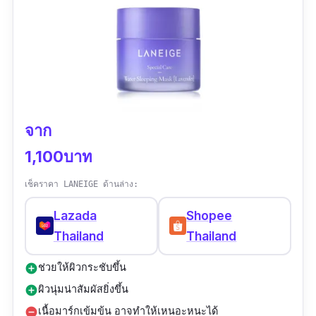
จาก
1,100บาท
เช็คราคา LANEIGE ด้านล่าง:
Lazada
Shopee
Thailand
Thailand
ช่วยให้ผิวกระชับขึ้น
add_circle
ผิวนุ่มน่าสัมผัสยิ่งขึ้น
add_circle
เนื้อมาร์กเข้มข้น อาจทำให้เหนอะหนะได้
remove_circle