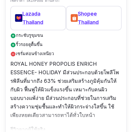
เช็คราคา SkinFood ด้านล่าง:
Lazada
Shopee
Thailand
Thailand
กระชับรูขุมขน
add_circle
ริ้วรอยดูตื้นขึ้น
add_circle
เซรั่มค่อนข้างเหนียว
remove_circle
ROYAL HONEY PROPOLIS ENRICH
ESSENCE- HOLIDAY มีส่วนประกอบด้วยโพลีโพ
รพิลีนที่มากถึง 63% ช่วยเสริมสร้างภูมิคุ้มกันให้
กับผิว ฟื้นฟูให้ผิวแข็งแรงขึ้น เหมาะกับคนผิว
บอบบางแพ้ง่าย มีส่วนประกอบที่ช่วยในการเสริม
สร้างความชุ่มชื้นและทำให้ผิวกระจ่างใสขึ้น ใช้
เพียงหยดเดียวสามารถทาได้ทั่วใบหน้า
รีวิวจากผู้ใช้จริง