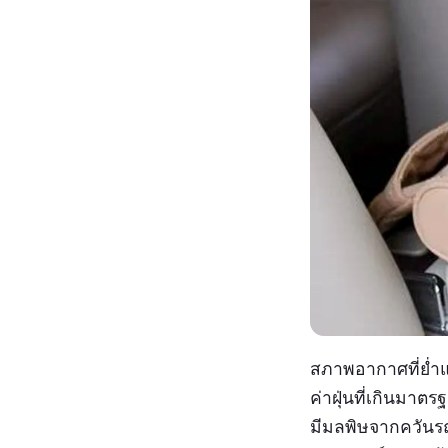
สภาพอากาศที่ย่ำแย
ค่าฝุ่นที่เกินมาตร
มีมลพิษจากควันรถย