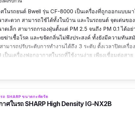
ียงดังรบกวน
ศในรถยนต์ Bwell รุ่น CF-8000 เป็นเครื่องที่ถูกออกแบบมา
พาสะดวก สามารถใช้ได้ทั้งในบ้าน และในรถยนต์ จุดเด่นของเคร
าดเล็ก สามารถกรองฝุ่นตั้งแต่ PM 2.5 จนถึง PM 0.1 ได้อย่
ยฆ่าเชื้อโรค และขจัดกลิ่นไม่พึงประสงค์ ทั้งยังมีความทันสม
ส สามารถ
ปรับระดับการทำงานได้ถึง 3 ระดับ ตั้งเวลาปิดเครื่องไ
เป็นเครื่องฟอกอากาศในรถที่ใช้งานง่าย เพียง
เชื่อมต่อสาย
5x19
เซนติเมตร
| กำลังไฟ :
8 วัตต์
| รับประกันสินค้า :
1 ปี
นรถ SHARP ขนาดกะทัดรัด
ากาศในรถ SHARP High Density IG-NX2B
 :
ขนาดไม่เล็กไม่ใหญ่เกินไป อุปกรณ์ให้มาครบพร้อมใช้ทั้งแ
ภายในรถยนต์ เครื่องเสียงไม่ดังมากจนเกินไป แรงลมดี