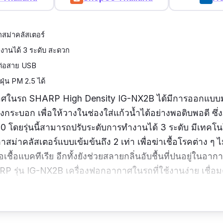
สม่าคลัสเตอร์
งานได้ 3 ระดับ สะดวก
งต่อสาย USB
ุ่น PM 2.5 ได้
กาศในรถ
SHARP High Density IG-NX2B ได้มีการออกแบบมา
งกระบอก เพื่อให้วางในช่องใส่แก้วน้ำได้อย่างพอดิบพอดี ซึ่ง
10 โดย
รุ่นนี้
สามารถปรับระดับการทำงานได้ 3 ระดับ
มี
เทคโนโ
ม่าคลัสเตอร์แบบเข้มข้นถึง 2 เท่า เพื่อฆ่าเชื้อโรคต่าง ๆ ไม่
ือเชื้อแบคทีเรีย อีกทั้งยังช่วยสลายกลิ่นอับชื้นที่ปนอยู่ในอ
P รุ่น IG-NX2B เครื่องฟอกอากาศในรถที่ใ
ช้งานง่าย เชื่อ
5x6.5 เซนติเมตร
| กำลังไฟ :
1.4 วัตต์
| รับประกันสินค้า :
1 ปี