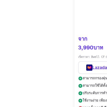
จาก
3,990บาท
เช็คราคา Bwell CF-8
Lazada
สามารถกรองฝุ่นต
add_circle
สามารถใช้ได้ทั้
add_circle
ปรับระดับการทำ
add_circle
ใช้งานง่าย เพีย
add_circle