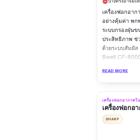
บางครั้งอาจมีเส
remove_circle
เครื่องฟอกอากา
อย่างคุ้มค่า พก
ระบบกรองฝุ่นขน
ประสิทธิภาพ ช่ว
ด้วยระบบสัมผั
Bwell CF-8000 
ได้ทันที
READ MORE
ข้อมูลเฉพาะ
ขนาด :
25x13.
เครื่องฟอกอากาศใ
เครื่องฟอกอ
รีวิวจากผู้ใช้จริง
SHARP
บ้าน หรือจะใช้