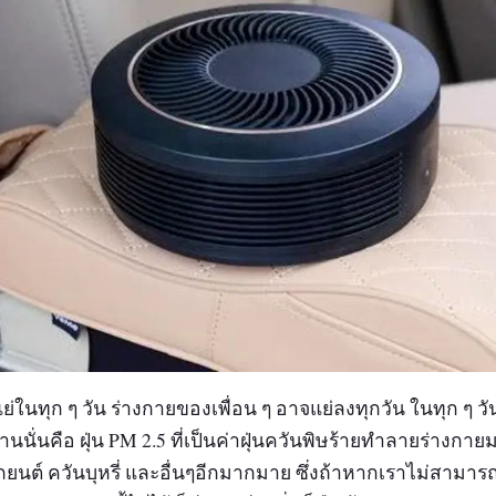
่ในทุก ๆ วัน ร่างกายของเพื่อน ๆ อาจแย่ลงทุกวัน ในทุก ๆ วั
ฐานนั่นคือ ฝุ่น PM 2.5 ที่เป็นค่าฝุ่นควันพิษร้ายทำลายร่างกาย
นต์ ควันบุหรี่ และอื่นๆอีกมากมาย ซึ่งถ้าหากเราไม่สามารถ