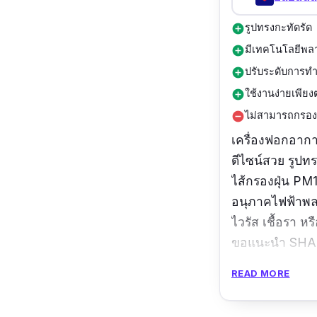
รูปทรงกะทัดรัด
add_circle
มีเทคโนโลยีพลา
add_circle
ปรับระดับการทำ
add_circle
ใช้งานง่ายเพีย
add_circle
ไม่สามารถกรองฝ
remove_circle
เครื่องฟอกอา
ดีไซน์สวย รูปทร
ไส้กรองฝุ่น PM
อนุภาคไฟฟ้าพลาส
ไวรัส เชื้อรา หร
ขอแนะนำ
SHAR
READ MORE
ข้อมูลเฉพาะ
ขนาด :
7.8x16.