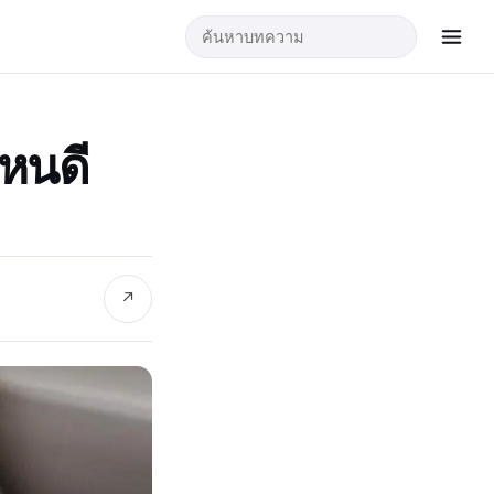
ไหนดี
↗