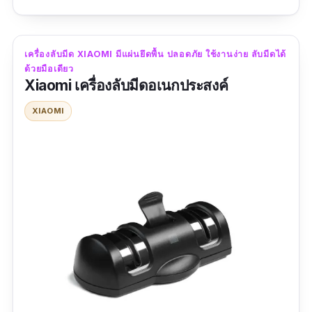
รีวิวจากผู้ใช้จริง :
“ลองใช้แล้วค่ะ ดีมาก แต่ไม่สะดวกที่ใช้สายusb
เครื่องลับมีด XIAOMI มีแผ่นยึดพื้น ปลอดภัย ใช้งานง่าย ลับมีดได้
คิดผิด เพราะสายเสียบมีน้อย ชอบ ลับมีดคมดี ไม่
ด้วยมือเดียว
Xiaomi เครื่องลับมีดอเนกประสงค์
เล็กมาก”
XIAOMI