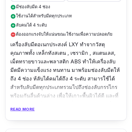
มีช่องลับมีด 4 ช่อง
add_circle
ใช้งานได้สำหรับมีดทุกประเภท
add_circle
ลับคมได้ 4 ระดับ
add_circle
ต้องออกแรงจับให้แน่นขณะใช้งานเพื่อความปลอดภัย
remove_circle
เครื่องลับมีดอเนกประสงค์ LXY ทำจากวัสดุ
คุณภาพทั้ง เหล็กทังสเตน , เซรามิก , สแตนเลส,
เม็ดทรายขาวและพลาสติก ABS ทำให้เครื่องลับ
มีดมีความแข็งแรง ทนทาน มาพร้อมช่องลับมีดให้
ถึง 4 ช่อง ห้ลับได้คมได้ถึง 4 ระดับ สามารใช้ได้
สำหรับลับมีดทุกประเภทรวมไปถึงช่องลับกรรไกร
พร้อมกันลื่นด้านล่าง เพื่อให้เกาะพื้นผิวได้ดี และที่
จับกระชับมือ ไม่เหลุดง่าย เพิ่มความปลอดภัยใน
READ MORE
การใช้งาน ช่วยให้ประหยัดเวลาในการลับมีดได้
ด้วยค่ะ