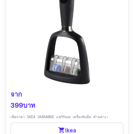
จาก
399บาท
เช็คราคา IKEA SKÄRANDE แชร์รันเด เครื่องลับมีด ด้านล่าง:
shopping_cart
Ikea