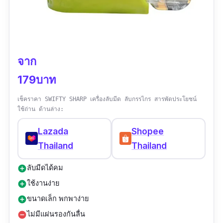
จาก
179บาท
เช็คราคา SWIFTY SHARP เครื่องลับมีด ลับกรรไกร สารพัดประโยชน์
ใช้ถ่าน ด้านล่าง:
Lazada
Shopee
Thailand
Thailand
ลับมีดได้คม
add_circle
ใช้งานง่าย
add_circle
ขนาดเล็ก พกพาง่าย
add_circle
ไม่มีแผ่นรองกันลื่น
remove_circle