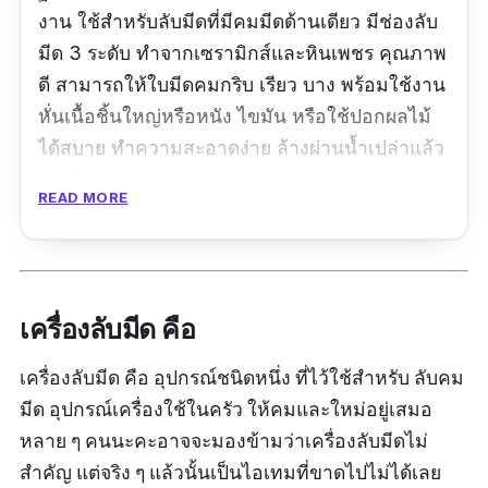
งาน ใช้สำหรับลับมีดที่มีคมมีดด้านเดียว มีช่องลับ
มีด 3 ระดับ ทำจากเซรามิกส์และหินเพชร คุณภาพ
ดี สามารถให้ใบมีดคมกริบ เรียว บาง พร้อมใช้งาน
หั่นเนื้อชิ้นใหญ่หรือหนัง ไขมัน หรือใช้ปอกผลไม้
ได้สบาย ทำความสะอาดง่าย ล้างผ่านน้ำเปล่าแล้ว
เป่าให้แห้ง แถมเขายังมาพร้อมฝาครอบ ช่วย
READ MORE
ป้องกันฝุ่นเข้าไปเกาะระหว่างที่ไม่ใช้งาน พกพา
สะดวก สามารถนำไปใช้นอกบ้านได้
รีวิวจากผู้ใช้จริง :
เครื่องลับมีด คือ
“สินค้าใช้งานได้ดีครับ”
เครื่องลับมีด คือ อุปกรณ์ชนิดหนึ่ง ที่ไว้ใช้สำหรับ ลับคม
มีด อุปกรณ์เครื่องใช้ในครัว ให้คมและใหม่อยู่เสมอ
หลาย ๆ คนนะคะอาจจะมองข้ามว่าเครื่องลับมีดไม่
สำคัญ แต่จริง ๆ แล้วนั้นเป็นไอเทมที่ขาดไปไม่ได้เลย