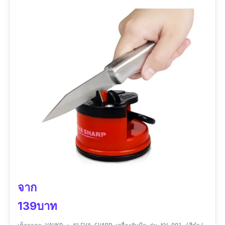
จาก
139บาท