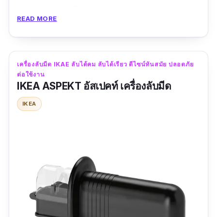
ปลอดภัยต่อการใช้งาน ทำความสะอาดง่ายเพียง
READ MORE
ล้างด้วยน้ำเปล่าแล้วเช็ดให้แห้ง
รีวิวจากผู้ใช้จริง :
เครื่องลับมีด IKAE ลับได้คม ลับได้เรียว ดีไซน์ทันสมัย ปลอดภัย
“สินค้าใช้งานได้ดีมาก ลับได้ทั้งมีดและกรรไกร คบ
ต่อใช้งาน
IKEA ASPEKT อัสเปคท์ เครื่องลับมีด
กริบทุกด้าม แป้นดูดติดแน่น ชอบมากๆค่ะ”
IKEA