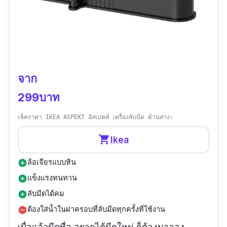
จาก
299บาท
เช็คราคา IKEA ASPEKT อัสเปคท์ เครื่องลับมีด ด้านล่าง:
shopping_cart
Ikea
ล้อเจียรแบบหิน
add_circle
แข็งแรงทนทาน
add_circle
ลับมีดได้คม
add_circle
ต้องใส่น้ำในฝาครอบที่ลับมีดทุกครั้งที่ใช้งาน
remove_circle
เบื่อแล้วมีดทื่อ อยากได้มีดใหม่ ก็ต้องมาลอง