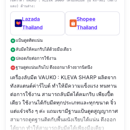
เช็คราคา VAUKO : KLEVA SHARP เครื่องลับมีด รุ่น KV-901 (สีดำ/
แดง) ด้านล่าง:
Lazada
Shopee
Thailand
Thailand
แป้นดูดติดแน่น
add_circle
ลับมีดให้คมกริบได้ด้วยมือเดียว
add_circle
ปลอดภัยต่อการใช้งาน
add_circle
ฐานดูดแน่นเกินไป ดึงออกมาล้างยากนิดนึง
remove_circle
เครื่องลับมีด VAUKO : KLEVA SHARP ผลิตจาก
ทังสแตนด์ค่าร์ไบด์ ทำให้มีความแข็งแรง ทนทาน
ต่อการใช้งาน สามารถลับมีดได้คมกริบ เพียงปื้ด
เดียว ใช้งานได้กับมีดทุกประเภทและทุกขนาด จิ๋ว
แต่แจ๋วจริง ๆ ค่ะ แถมเขามีฐานแป้นดูดสูญญากาศ
สามารถดูดฐานติดกับพื้นผนังเรียบได้แน่น ดึงออก
ได้ยาก ทำให้สามารถลับมีดได้เพียงมือเดียว