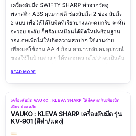
เครื่องลับมีด SWIFTY SHARP ทำจากวัสดุ
พลาสติก ABS คุณภาพดี ช่องลับมีด 2 ช่อง ลับมีด
2 แบบ เพื่อให้ได้ใบมีดที่เรียวบางและคมกริบ จะหั่น
จะวอย จะสับ ก็พร้อมเหมือนได้มีดใหม่พร้อมฐาน
รองเศษเพื่อไม่ให้เกิดความสกปรก ใช้งานง่าย
เพียงแค่ใช้ถ่าน AA 4 ก้อน สามารถลับคมอุปกรณ์
ของใช้ในบ้านต่าง ๆ ได้หลากหลายไม่ว่าจะเป็นลับ
มีด,ลับกรรไกร,เครื่องมือและอื่น ๆ ขนาดเล็ก พก
READ MORE
พาง่าย
รีวิวจากผู้ใช้จริง :
เครื่องลับมีด VAUKO : KLEVA SHARP ให้มีดคมกริบเพียงปื้ด
“สินค้าใช้งานได้ดีครับ สินค้าตัวนี้ต้องมีความ
เดียว ปลอดภัย
VAUKO : KLEVA SHARP เครื่องลับมีด รุ่น
เข้าใจในการใช้งานด้วยครับ ผมลองลับมีดก็คมดี
KV-901 (สีดำ/แดง)
อยู่”