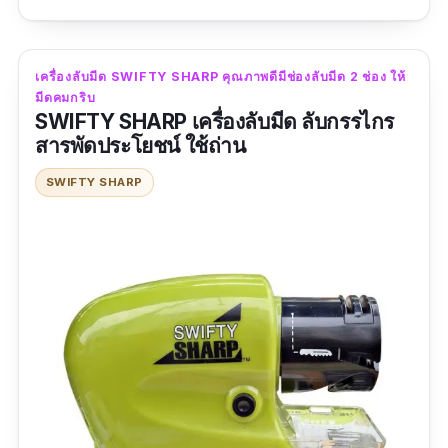
อย่างมั่นคง ถือว่าเป็นเครื่องลับมีดที่มีคุณภาพจริง
ๆ ค่ะ
เครื่องลับมีด SWIFTY SHARP คุณภาพดีมีช่องลับมีด 2 ช่อง ให้
มีดคมกริบ
รีวิวจากผู้ใช้จริง :
SWIFTY SHARP เครื่องลับมีด ลับกรรไกร
สารพัดประโยชน์ ใช้ถ่าน
“ลองแล้วรูด 2 ทีคมกริบเลย อาจจะดูแพงกว่าของ
ทั่วไป แต่คมจริง ดีจริง”
SWIFTY SHARP