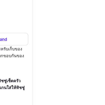
land
สำหรับเก็บของ
ารยกขอบกันของ
ิชชู่เช็ดครัว
กนใส่ให้ทิชชู่