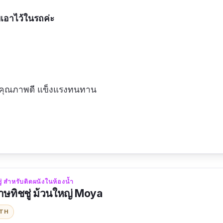
เอาไว้ในรถค่ะ
ุคุณภาพดี แข็งแรงทนทาน
กับทิชชู่แบบม้วนได้
่ สำหรับติดผนังในห้องน้ำ
าษทิชชู่ ม้วนใหญ่ Moya
ITH