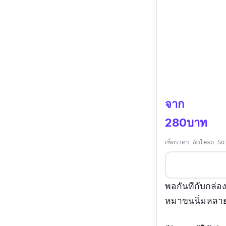
จาก
280บาท
เช็คราคา Amleso So
พอกันทีกับกล่อ
หมาขนนิ่มหลายส