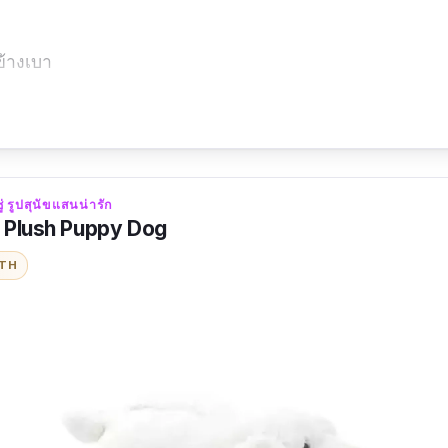
ข้างเบา
ายเฉดสี
ี่ในการติดตั้งพอสมควร
่ รูปสุนัขแสนน่ารัก
 Plush Puppy Dog
ITH