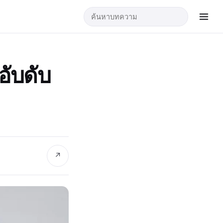
อับดับ
↗