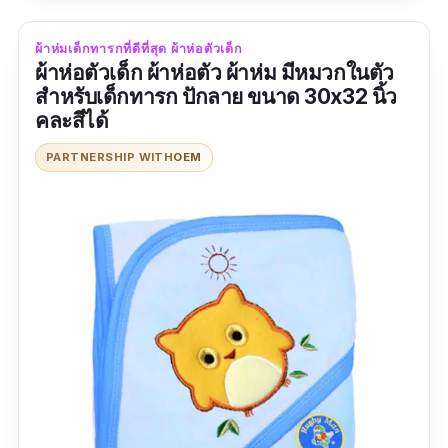
ผ้านุ่มมากกกก ดีมากคะ ใช้เวลาการส่งนิด
ผ้าห่มเด็กทารกที่ดีที่สุด ผ้าห่อตัวเด็ก
หน่อยคะ ผ้าบางไปนิดคะ แต่ก็หนากว่าผ้านาโน
ผ้าห่อตัวเด็ก ผ้าห่อตัว ผ้าห่ม มีหมวกในตัว
นะคะ แพ็คดีมากคะ
สำหรับเด็กทารก ปักลาย ขนาด 30x32 นิ้ว
คละสีได้
PARTNERSHIP WITH
OEM