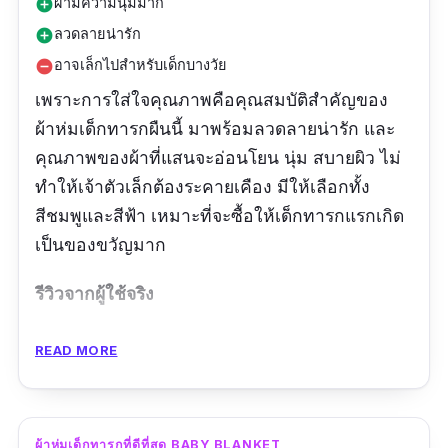
ผ้ามีความนุ่มมาก
add_circle
ลวดลายน่ารัก
add_circle
อาจเล็กไปสำหรับเด็กบางวัย
remove_circle
เพราะการใส่ใจคุณภาพคือคุณสมบัติสำคัญของ
ผ้าห่มเด็กทารกผืนนี้ มาพร้อมลวดลายน่ารัก และ
คุณภาพของผ้าที่แสนจะอ่อนโยน นุ่ม สบายผิว ไม่
ทำให้เจ้าตัวเล็กต้องระคายเคือง มีให้เลือกทั้ง
สีชมพูและสีฟ้า เหมาะที่จะซื้อให้เด็กทารกแรกเกิด
เป็นของขวัญมาก
รีวิวจากผู้ใช้จริง
ผ้านุ่ม ลาน่ารักมากคับ
READ MORE
ผ้าห่มเด็กทารกที่ดีที่สุด BABY BLANKET