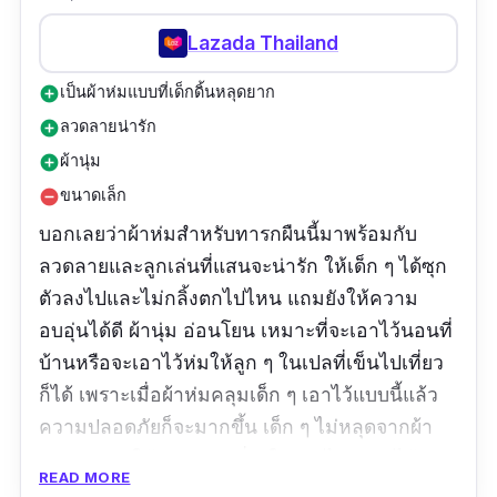
Lazada Thailand
เป็นผ้าห่มแบบที่เด็กดิ้นหลุดยาก
add_circle
ลวดลายน่ารัก
add_circle
ผ้านุ่ม
add_circle
ขนาดเล็ก
remove_circle
บอกเลยว่าผ้าห่มสำหรับทารกผืนนี้มาพร้อมกับ
ลวดลายและลูกเล่นที่แสนจะน่ารัก ให้เด็ก ๆ ได้ซุก
ตัวลงไปและไม่กลิ้งตกไปไหน แถมยังให้ความ
อบอุ่นได้ดี ผ้านุ่ม อ่อนโยน เหมาะที่จะเอาไว้นอนที่
บ้านหรือจะเอาไว้ห่มให้ลูก ๆ ในเปลที่เข็นไปเที่ยว
ก็ได้ เพราะเมื่อผ้าห่มคลุมเด็ก ๆ เอาไว้แบบนี้แล้ว
ความปลอดภัยก็จะมากขึ้น เด็ก ๆ ไม่หลุดจากผ้า
อุ่นนาน ทำให้ลดความเสี่ยงในการไม่สบายได้มาก
READ MORE
ขึ้น