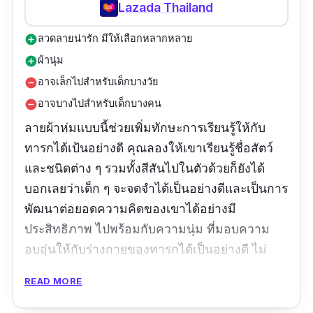
Lazada Thailand
ลวดลายน่ารัก มีให้เลือกหลากหลาย
add_circle
ผ้านุ่ม
add_circle
อาจเล็กไปสำหรับเด็กบางวัย
remove_circle
อาจบางไปสำหรับเด็กบางคน
remove_circle
ลายผ้าห่มแบบนี้ช่วยเพิ่มทักษะการเรียนรู้ให้กับ
ทารกได้เป้นอย่างดี คุณลองให้เขาเรียนรู้ชื่อสัตว์
และชนิดต่าง ๆ รวมทั้งสีสันไปในตัวด้วยก็ยังได้
บอกเลยว่าเด็ก ๆ จะจดจำได้เป็นอย่างดีและเป็นการ
พัฒนาต่อยอดความคิดของเขาได้อย่างมี
ประสิทธิภาพ ไปพร้อมกับความนุ่ม ที่มอบความ
อบอุ่นให้กับร่างกายของทารกได้เป็นอย่างดี ไม่
ทำให้ผิวของพวกเขาต้องระคายเคือง
READ MORE
รีวิวจากผู้ใช้จริง