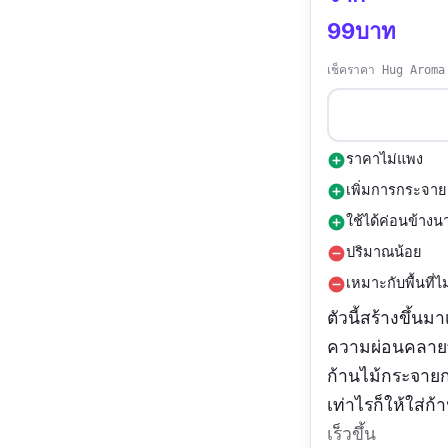
99บาท
เช็คราคา Hug Aroma
ราคาไม่แพง
add_circle
เพิ่มการกระจาย
add_circle
ใช้ได้ค่อนข้างน
add_circle
ปริมาณน้อย
remove_circle
เหมาะกับพื้นที่ไ
remove_circle
ตัวนี้สร้างขึ้น
ความผ่อนคลายที
ก้านไม้กระจายก
เท่าไรก็ให้ใส่ก
เร็วขึ้น