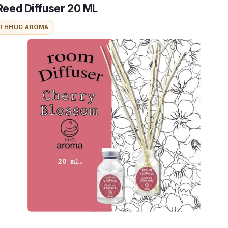
eed Diffuser 20 ML
ITH
HUG AROMA