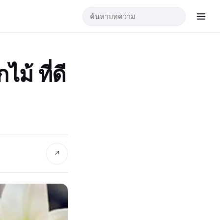
ม้ ที่ดี
↗