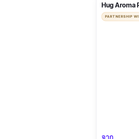
Hug Aroma R
PARTNERSHIP W
จาก