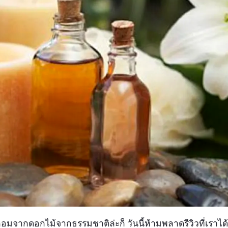
หอมจากดอกไม้จากธรรมชาติล่ะก็ วันนี้ห้ามพลาดรีวิวที่เราไ