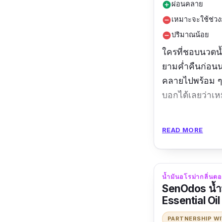
ผ่อนคลาย
add_circle
เหมาะจะใช้ช่ว
remove_circle
ปริมาณน้อย
remove_circle
ใครที่ชอบนวดน้
ยามค่ำคืนก่อนน
คลายไปพร้อม ๆ 
บอกได้เลยว่าเห
รีวิวจากผู้ใช้จริง
READ MORE
ใช้แล้วหอม
ผ
น้ำมันอโรม่ากลิ่น
SenOdos น้ำม
Essential Oi
PARTNERSHIP W