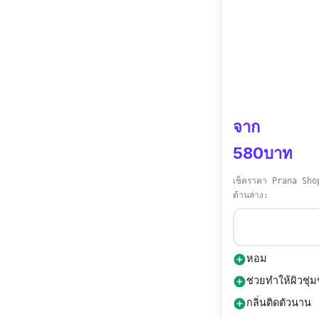
จาก
580บาท
เช็คราคา Prana Sh
ด้านล่าง:
หอม
add_circle
ช่วยทำให้ผิวชุ่มช
add_circle
กลิ่นติดตัวนาน
add_circle