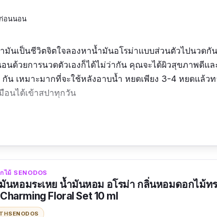
งก่อนนอน
ำมันเป็นชีวิตจิตใจลองหาน้ำมันอโรม่าแบบส่วนตัวไปนวดกัน
อนด้วยการนวดตัวเองก็ได้ไม่ว่ากัน คุณจะได้ผิวสุขภาพดีแล
กัน เหมาะมากที่จะใช้หลังอาบน้ำ หยดเพียง 3-4 หยดแล้วทา
มือนได้เข้าสปาทุกวัน
ิวดีมากค่ะ
ดอกไม้ SENODOS
ันหอมระเหย น้ำมันหอม อโรม่า กลิ่นหอมดอกไม้ทรง
l Charming Floral Set 10 ml
ITH
SENODOS