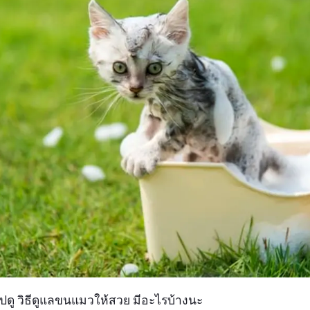
ไปดู วิธีดูแลขนแมวให้สวย มีอะไรบ้างนะ