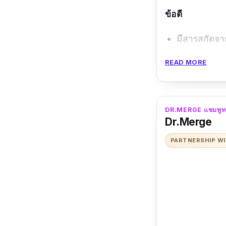
ข้อดี
มีสารสกัดจ
ขนเงางาม
READ MORE
ไม่ระคายเคื
ข้อเสีย
DR.MERGE แชมพูทองพัน
Dr.Merge
ปริมาณน้อย
PARTNERSHIP W