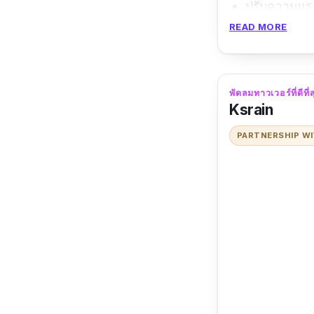
ปรับความแร
READ MORE
ทำงานได้เงี
ราคาไม่แพง
ข้อเสีย
พัดลมทาวเวอร์ที่ดีท
Ksrain
ยังไม่มีฟังก์ช
PARTNERSHIP W
มีสีขาวให้เลื