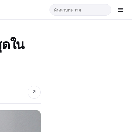
สุดใน
↗