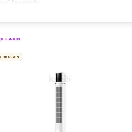
งลมได้หลายระดับ
ยบ
ี่สุด KSRAIN
ั่นอื่น ๆ มากนัก
ITH
KSRAIN
อกเพียงสีเดียว