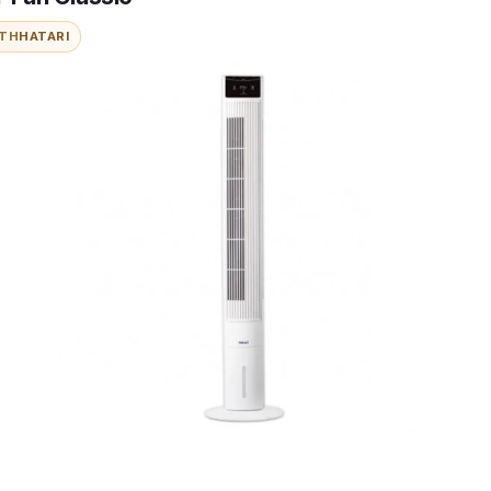
ITH
HATARI