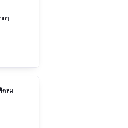
มากๆ
พัดลม