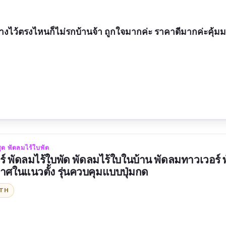
างไว้ตรงไหนก็ไม่รกบ้านจ้า ถูกใจมากค่ะ ราคาดีมากค่ะคุ้ม
ู
งแวดล้อม
ได้คล้ายกับธรรมชาติ
สุด พัดลมไร้ใบพัด
ใบพัด
์ พัดลมไร้ใบพัด พัดลมไร้ใบในบ้าน พัดลมทาวเวอร์ 
าศในแนวตั้ง รุ่นควบคุมแบบปุ่มกด
ITH
ับได้เพียง 3 ระดับ
จมีเสียงดังขึ้นมาบ้าง