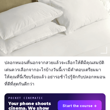
ปลอกหมอนที่นอกจากสวยแล้วจะเลือกให้ดีมีคุณสมบัติ
เด่นควรเลือกจากอะไรบ้างวันนี้เรามีคำตอบเตรียมมา
ให้คุณที่นี่เรียบร้อยแล้ว อย่ารอช้าไปรู้จักกับปลอกหมอน
ที่ดีที่สุดกันดีกว่า
POCKET CINEMATIC
Your phone shoots
Start the course →
cinema. We show