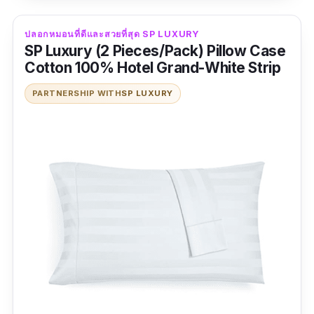
ข้อเสีย
ปลอกหมอนที่ดีและสวยที่สุด SP LUXURY
SP Luxury (2 Pieces/Pack) Pillow Case
มีสีให้เลือกสีเดียว
Cotton 100% Hotel Grand-White Strip
PARTNERSHIP WITH
SP LUXURY