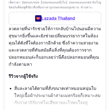
เช็คราคา Dansunreve【ปลอกหมอนหนึ่งใบ】ปลอกหมอนนกฟลามิงโกยู
นิคอร์นสีชมพูสีเขียวสีเหลืองราคาถูกปลอกหมอนนุ่มสบาย ด้านล่าง:
Lazada Thailand
ลวดลายที่น่ารักช่วยให้การกลับบ้านไปนอนมีความ
สุขมากยิ่งขึ้นและยังช่วยเปลี่ยนบรรยากาศในห้อง
คุณได้ดังที่ใจต้องการอีกด้วย ซึ่งถ้าความสวยงาม
และลวดลายที่ทันสมัยคือสิ่งที่คุณต้องการจาก
ปลอกหมอนล่ะก็บอกเลยว่านี่คือปลอกหมอนที่คุณ
กำลังตามหา
รีวิวจากผู้ใช้จริง
สีและลายได้ตามที่สั่งขนาดเท่าหมอนหนุ่นใบ
ใหญ่เนื้อผ้าประมานผ้าสามเมตรร้อยก็เหมาะสม
กับราคา55บาทไม่เสียหายอะไรพอใจอยู่