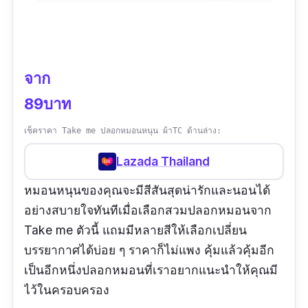
จาก
89บาท
เช็คราคา Take me ปลอกหมอนหนุน ผ้าTC ด้านล่าง:
Lazada Thailand
หมอนหนุนของคุณจะมีสีสันสุดน่ารักและนอนได้
อย่างสบายใจทันทีเมื่อเลือกสวมปลอกหมอนจาก
Take me ตัวนี้ แถมมีหลายสีให้เลือกเปลี่ยน
บรรยากาศได้บ่อย ๆ ราคาก็ไม่แพง คุ้มแล้วคุ้มอีก
เป็นอีกหนึ่งปลอกหมอนที่เราอยากแนะนำให้คุณมี
ไว้ในครอบครอง