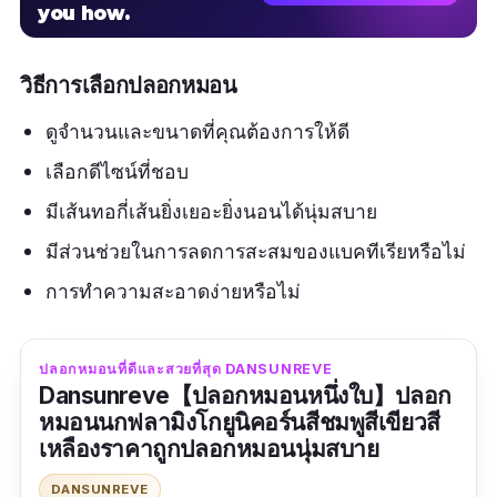
you how.
วิธีการเลือกปลอกหมอน
ดูจำนวนและขนาดที่คุณต้องการให้ดี
เลือกดีไซน์ที่ชอบ
มีเส้นทอกี่เส้นยิ่งเยอะยิ่งนอนได้นุ่มสบาย
มีส่วนช่วยในการลดการสะสมของแบคทีเรียหรือไม่
การทำความสะอาดง่ายหรือไม่
ปลอกหมอนที่ดีและสวยที่สุด DANSUNREVE
Dansunreve【ปลอกหมอนหนึ่งใบ】ปลอก
หมอนนกฟลามิงโกยูนิคอร์นสีชมพูสีเขียวสี
เหลืองราคาถูกปลอกหมอนนุ่มสบาย
DANSUNREVE