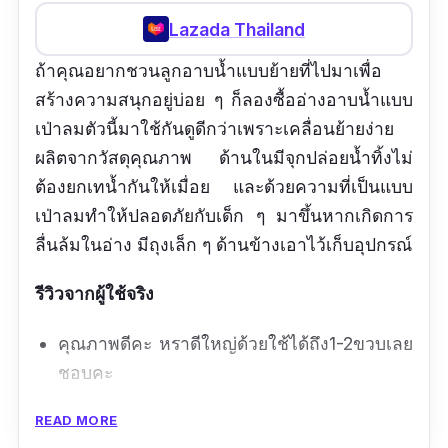
Lazada Thailand
ถ้าคุณอยากชวนลูกอาบน้ำแบบย้ายที่ไปมาเพื่อ
สร้างความสนุกอยู่บ่อย ๆ ก็ลองซื้ออ่างอาบน้ำแบบ
เป่าลมตัวนี้มาใช้กันดูดีกว่าเพราะเคลื่อนย้ายง่าย
ผลิตจากวัสดุคุณภาพ ด้านในมีจุกปล่อยน้ำทิ้งไม่
ต้องยกเทน้ำกันให้เมื่อย และด้วยความที่เป็นแบบ
เป่าลมทำให้ปลอดภัยกับเด็ก ๆ มาขึ้นหากเกิดการ
ลื่นล้มในอ่าง มีถุงเล็ก ๆ ด้านข้างเอาไว้เก็บอุปกรณ์
รีวิวจากผู้ใช้จริง
คุณภาพดีคะ หราดีใหญ่ด้วยใช้ได้ถึง1-2ขวบเลย
ชอบคะ
ข้อดี
READ MORE