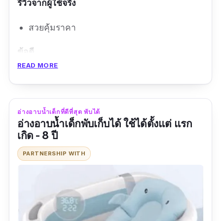
รีวิวจากผู้ใช้จริง
สวยคุ้มราคา
ข้อดี
READ MORE
ดีไซน์เรียบ ๆ สดใส
ทนทาน
มีจุกระบายน้ำ
อ่างอาบน้ำเด็กที่ดีที่สุด พับได้
อ่างอาบน้ำเด็กพับเก็บได้ ใช้ได้ตั้งแต่ แรก
เกิด - 8 ปี
ข้อเสีย
PARTNERSHIP WITH
ไม่มีตัวกันลื่น