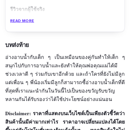
รีวิวจากผู้ใช้จริง
READ MORE
สินค้าดีมาก ขนาดใหญ่ สีสวย
ข้อดี
บทส่งท้าย
ดีไซน์สดใส เด็ก ๆ ชอบ
อ่างอาบน้ำกับเด็ก ๆ เป็นเหมือนของคู่กันทำให้เด็ก ๆ
ทนทานรับน้ำหนักได้ดี
สนุกไปกับการอาบน้ำและยังทำให้คุณพ่อคุณแม่ได้มี
มีตัวกันลื่น
ช่วงเวลาดี ๆ ร่วมกับเขาอีกด้วย และถ้าใครที่ยังไม่มีลูก
แต่เพื่อน ๆ พี่น้องเริ่มมีลูกก็สามารถซื้อ่างอาบน้ำเด็กที่ดี
มีรูระบายน้ำ
ที่สุดที่เราแนะนำกันในวันนี้ไปเป็นของขวัญรับขวัญ
ข้อเสีย
หลานกันได้รับรองว่าได้ใช้ประโยชน์อย่างแน่นอน
ราคาสูง
Disclaimer: ราคาที่แสดงบนเว็บไซต์เป็นเพียงตัวชี้วัดว่า
สินค้านั้นมีค่ามากเท่าไร ราคาอาจเปลี่ยนแปลงได้โดย