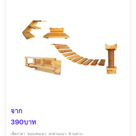
ขนาดสินค้า : ประมาณ 11 - 12 เซนติเมตร
รีวิวจากผู้ใช้จริง : ตุ๊กตาน่ารักโดนใจ ถ้ามีของเล่น
แมว ขายส่งด้วยก็จะดี อยากบริจาคให้แมวจร
จาก
390บาท
เช็คราคา ของเล่นแมว สะพานแมว ด้านล่าง: