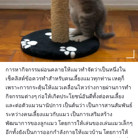
การหากิจกรรมผ่อนคลายให้แมวทำจัดว่าเป็นหนึ่งใน
เช็คลิสต์ข้อควรทำสำหรับคนเลี้ยงแมวทุกท่าน เหตุก็
เพราะการกระตุ้นให้แมวเคลื่อนไหวร่างกายผ่านการทำ
กิจกรรมต่างๆ ก่อให้เกิดประโยชน์อันดีทั้งต่อคนเลี้ยง
และต่อตัวแมวนานัปการ เป็นต้นว่า เป็นการสานสัมพันธ์
ระหว่างคนเลี้ยงแมวกับแมว เป็นการเสริมสร้าง
พัฒนาการของลูกแมว โดยการให้เล่นของเล่นแมวเล็กๆ
อีกทั้งยังเป็นการออกกำลังกายให้แมวบ้าน โดยการให้