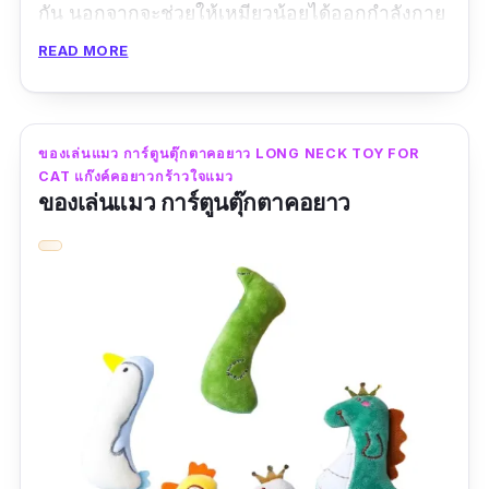
กัน นอกจากจะช่วยให้เหมียวน้อยได้ออกกำลังกาย
และได้ผ่อนคลายโดยตรงแล้ว ยังช่วยให้เจ้าของ
READ MORE
และเหมียวน้อยได้ใช้ Quality Time ด้วยกันอีกต่าง
หาก หากต้องการเพิ่มความแปลกใหม่ให้มากขึ้น
แนะนำให้เลือกซื้อให้ครบเซ็ตทั้ง 8 แบบ 8 สไตล์
ของเล่นแมว การ์ตูนตุ๊กตาคอยาว LONG NECK TOY FOR
แล้วนำไปใช้ให้ไม่ซ้ำในแต่ละวัน
CAT แก๊งค์คอยาวกร้าวใจแมว
ของเล่นแมว การ์ตูนตุ๊กตาคอยาว
ข้อมูลเฉพาะ
ขนาดสินค้า : ประมาณ 40 เซนติเมตร
รีวิวจากผู้ใช้จริง : หาซื้อของเล่นแมว ขายส่งอยู่ดีๆ
เจออันนี้ปุ๊บ ต้องซื้อทันที มีความน่ารักคาวาอิ