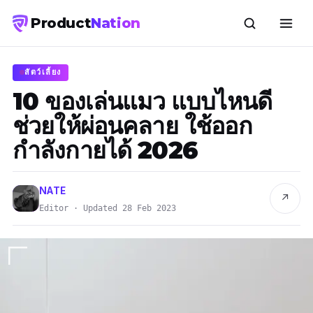
Product
Nation
สัตว์เลี้ยง
10 ของเล่นแมว แบบไหนดี
ช่วยให้ผ่อนคลาย ใช้ออก
กำลังกายได้ 2026
NATE
↗
Editor · Updated 28 Feb 2023