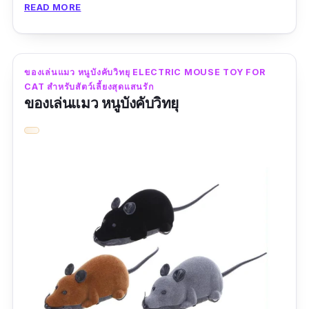
ความพิถีพิถัน เพื่อให้เจ้าเหมียวสามารถใช้งานได้
READ MORE
อย่างปลอดภัย รับรองว่างานเนี๊ยบทุกองศา
สามารถติดตั้งเข้ากับของเล่นแมวติดผนังแบบกล่อง
แบบชั้นลอย หรือแบบระเบียงแมวได้ตามต้องการ
ของเล่นแมว หนูบังคับวิทยุ ELECTRIC MOUSE TOY FOR
อนึ่ง ลายไม้อาจต่างกันไป เพราะใช้ไม้แท้ทั้งตัวมา
CAT สำหรับสัตว์เลี้ยงสุดแสนรัก
ของเล่นแมว หนูบังคับวิทยุ
ผลิต
ข้อมูลเฉพาะ
ขนาดสินค้า : กว้าง 25 เซนติเมตร x ยาว 74
เซนติเมตร
รีวิวจากผู้ใช้จริง : ของเล่นแมวติดผนังที่ได้รับตรง
ปก ตรงตามรายละเอียดที่แจ้ง ไม้หนากำลังดี