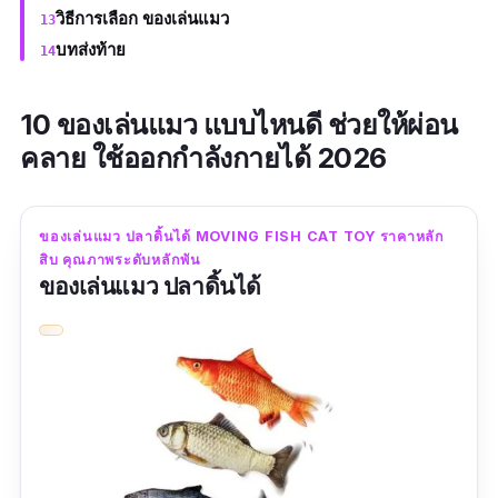
วิธีการเลือก ของเล่นแมว
บทส่งท้าย
10 ของเล่นแมว แบบไหนดี ช่วยให้ผ่อน
คลาย ใช้ออกกำลังกายได้ 2026
ของเล่นแมว ปลาดิ้นได้ MOVING FISH CAT TOY ราคาหลัก
สิบ คุณภาพระดับหลักพัน
ของเล่นแมว ปลาดิ้นได้