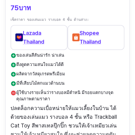
75บาท
เช็คราคา ของเล่นแมว รางบอล 4 ชั้น ด้านล่าง:
Lazada
Shopee
Thailand
Thailand
ของเล่นสีสันน่ารัก น่าเล่น
add_circle
ดึงดูดความสนใจแมวได้ดี
add_circle
ผลิตจากวัสดุเกรดพรีเมียม
add_circle
มีที่เสียบไม้ตกแมวด้านบน
add_circle
ผู้ใช้บางรายเห็นว่ารางบอลมีตำหนิ มีรอยแตกบางจุด
remove_circle
คุณภาพตามราคา
ปลดล็อกความเบื่อหน่ายให้แมวเลี้ยงในบ้าน ได้
ด้วยของเล่นแมว รางบอล 4 ชั้น หรือ Trackball
Cat Toy สีพาสเทลปุ๊กปิ๊ก ชวนให้เจ้าเหมียวเล่น
ชวนให้เจ้าเหมียวสนใจ ซึ่งจะช่วยลดความดุดัน