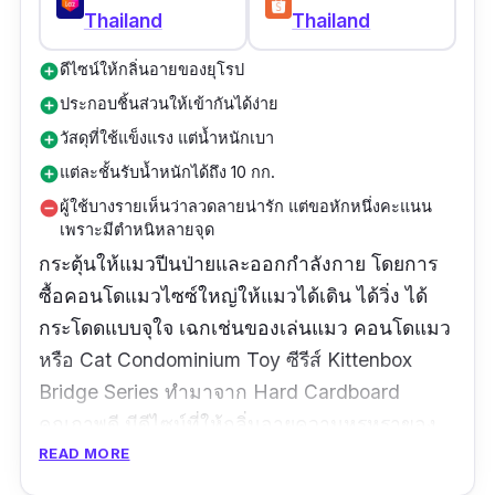
Thailand
Thailand
ดีไซน์ให้กลิ่นอายของยุโรป
add_circle
ประกอบชิ้นส่วนให้เข้ากันได้ง่าย
add_circle
วัสดุที่ใช้แข็งแรง แต่น้ำหนักเบา
add_circle
แต่ละชั้นรับน้ำหนักได้ถึง 10 กก.
add_circle
ผู้ใช้บางรายเห็นว่าลวดลายน่ารัก แต่ขอหักหนึ่งคะแนน
remove_circle
เพราะมีตำหนิหลายจุด
กระตุ้นให้แมวปีนป่ายและออกกำลังกาย โดยการ
ซื้อคอนโดแมวไซซ์ใหญ่ให้แมวได้เดิน ได้วิ่ง ได้
กระโดดแบบจุใจ เฉกเช่นของเล่นแมว คอนโดแมว
หรือ Cat Condominium Toy ซีรีส์ Kittenbox
Bridge Series ทำมาจาก Hard Cardboard
คุณภาพดี มีดีไซน์ที่ให้กลิ่นอายความหรูหราของ
ทวีปยุโรปอย่างเต็มที่ แถมยังมี 3 โทนสีให้เลือกใช้
READ MORE
เพื่อให้คอนโดแมวเข้ากันกับมู้ด แอนด์ โทนในบ้าน