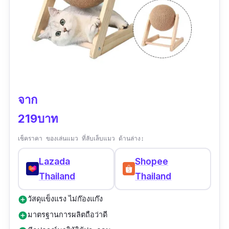
จาก
219บาท
เช็คราคา ของเล่นแมว ที่ลับเล็บแมว ด้านล่าง:
Lazada
Shopee
Thailand
Thailand
วัสดุแข็งแรง ไม่ก๊องแก๊ง
add_circle
มาตรฐานการผลิตถือว่าดี
add_circle