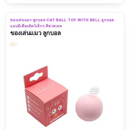
กระนั้นก็สามารถป้องกันรอยขีดข่วนได้อย่างเหนือ
ระดับ สามารถปล่อยความกดดันทางอารมณ์ให้กับ
แมวได้เกินคาด เหมาะกับแมวที่ชอบใช้แรงเยอะๆ
ของเล่นแมว ลูกบอล CAT BALL TOY WITH BELL ลูกบอล
แบบมีเสียงสัตว์เล็กๆ สีพาสเทล
ของเล่นแมว ลูกบอล
ข้อมูลเฉพาะ
ขนาดสินค้า : กว้าง 7 เซนติเมตร x ยาว 7
เซนติเมตร x สูง 9 เซนติเมตร
รีวิวจากผู้ใช้จริง : ราคาถูก คุณภาพดี เป็นของเล่น
ไม่มีเสียงที่คุ้มเกิ๊น แนะนำและเชียร์ให้ซื้อครับ