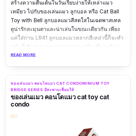
สร้างความตื่นเต้นในวันเรียบง่ายให้เหล่าแมว
เหมียว ไปกับของเล่นแมว ลูกบอล หรือ Cat Ball
Toy with Bell ลูกบอลแมวสีสดใสในเฉดพาสเทล
ดูน่ารักละมุนตาและน่าเล่นในขณะเดียวกัน เพียง
แค่ใส่ถ่าน LR41 ลูกบอลแมวหลากสีเหล่านี้ก็จะทำ
หน้าที่เชิญชวนสายตาของแมวเหมียวที่ชอบจ้อง
มองวัตถุเคลื่อนไหวให้อยู่หมัด เมื่อเหล่าแมว
READ MORE
เหมียวเข้ามาลองตะครุบหรือสัมผัสแล้ว ลูกบอลจะ
ส่งเสียงสัตว์ออกมา อาทิ เสียงนก เสียงกบ เสียง
จิ้งหรีด เพิ่มความดึงดูดกับการเล่นได้มากขึ้นเท่า
ของเล่นแมว คอนโดแมว CAT CONDOMINIUM TOY
ตัว
BRIDGE SERIES มีสะพานเชื่อมให้
ของเล่นแมว คอนโดแมว cat toy cat
condo
ข้อมูลเฉพาะ
ขนาดสินค้า : ประมาณ 8 เซนติเมตร
รีวิวจากผู้ใช้จริง : แม่ดีใจ นี่น่าจะเป็นของเล่นแมว