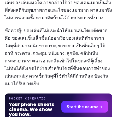
เล่นของเล่นแมวโต อาจกล่าวได้ว่า ของเล่นแมวเป็นสิ่ง
ที่ส่งผลดีกับสุขภาพกายและใจของแมวมาก ทาสแมวจึง
ไม่ควรพลาดซื้อหามาติดบ้านไว้ด้วยประการทั้งปวง
ข้อควรรู้: ของเล่นที่ไม่แนะนำให้แมวเล่นโดยเด็ดขาด
คือ ของเล่นชิ้นเล็กชิ้นน้อย หรือของเล่นที่ทำมาจาก
วัสดุที่สามารถฉีกขาดกระจุยกระจายเป็นชิ้นเล็กๆ ได้
อาทิ กระดาษ, กระดุม, หนังยาง, ลูกปัด, คลิปหนีบ
กระดาษ เพราะแมวอาจกลืนเข้าไปในขณะที่ผู้เลี้ยง
ไม่ทันได้สังเกตได้ง่าย สำหรับใครที่ชื่นชอบการทำของ
เล่นแมว diy ควรเช็กวัสดุที่ใช้ทำให้ถี่ถ้วนที่สุด ป้องกัน
แมวได้รับบาดเจ็บ
POCKET CINEMATIC
Your phone shoots
Start the course →
cinema. We show
you how.