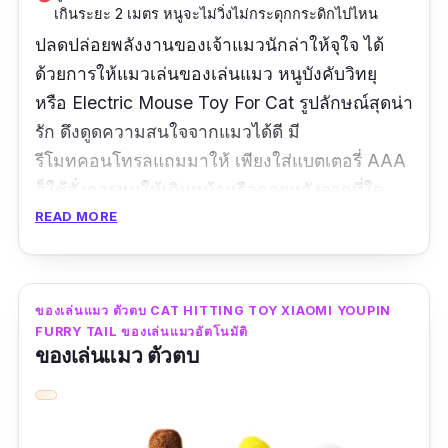
เกินระยะ 2 เมตร หนูจะไม่วิ่งไม่กระดุกกระดิกไปไหน
ปลดปล่อยพลังงานของเจ้าแมวนักล่าให้จุใจ ได้
ด้วยการให้แมวเล่นของเล่นแมว หนูบังคับวิทยุ
หรือ Electric Mouse Toy For Cat รูปลักษณ์สุดน่า
รัก ดึงดูดความสนใจจากแมวได้ดี มี
รีโมทคอนโทรลแถมมาให้ เพียงใส่แบตเตอรี่ AAA
ก็ใช้สั่งการหนูให้เดินหน้าหรือถอยหลังจากที่ใด
ก็ได้ในทันที ไม่จำเป็นต้องอยู่ใกล้จนแมวจับสังเกต
READ MORE
ได้ ยิ่งไปกว่านั้นก็ยังมีน้ำหนักเบา มีขนาดพอ
เหมาะพอเจาะ ไม่เล็กหรือใหญ่จนเกินไป มั่นใจได้
ว่าหากซื้อมาแล้ว แมวของคุณจะต้องให้ความ
ของเล่นแมว ตัวตบ CAT HITTING TOY XIAOMI YOUPIN
สนใจอย่างแน่นอน
FURRY TAIL ของเล่นแมวอัตโนมัติ
ของเล่นแมว ตัวตบ
ข้อมูลเฉพาะ
ขนาดสินค้า : กว้าง 23 เซนติเมตร x ยาว 7