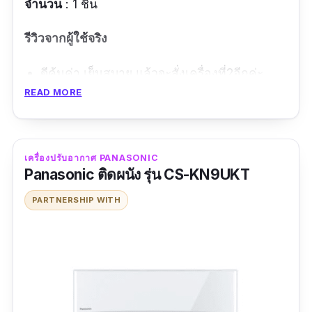
จำนวน
: 1 ชิ้น
รีวิวจากผู้ใช้จริง
ดีคุ้มค่า เย็นสบาย แล้วจะสั่งเครื่องที่2อีกค่ะ
READ MORE
คุณภาพของตรงตามรูปสินค้าดี คุ้มค่าสมราคา
ข้อดี
เครื่องปรับอากาศ PANASONIC
มี TURBO COOL โหมดสามารถปรับความเย็น
Panasonic ติดผนัง รุ่น CS-KN9UKT
ได้เร็วขึ้น 47%
PARTNERSHIP WITH
ทำความเย็น 4 ทิศทาง ทำให้ได้รับความเย็นทั่ว
ถึง
ข้อเสีย
BTU น้อยไม่เหมาะกับห้องใหญ่