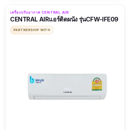
เครื่องปรับอากาศ CENTRAL AIR
ลมเย็นกระจายได้ทั่วถึงด้วยระบบกระจายลม
CENTRAL AIRแอร์ติดผนัง รุ่นCFW-IFE09
อัจฉริยะ 3D Airflow และใบพัดที่ช่วยกระจาย
ลมได้ไกลยิ่งขึ้น
PARTNERSHIP WITH
แผ่นกรองอากาศมีความละเอียดจึงสามารถช่วย
ดักจับฝุ่นขนาดเล็กได้ดีกว่า 40%
ข้อเสีย
มีศูนย์บริการน้อย