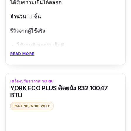
ได้รับความเย็นได้ตลอด
จำนวน
: 1 ชิ้น
รีวิวจากผู้ใช้จริง
ใช้งานดีเลยครับเย็นดี
READ MORE
ทำความเย็นดีค่ะ
ข้อดี
เครื่องปรับอากาศ YORK
มีขนาด 12000 btu ราคาประหยัด
YORK ECO PLUS ติดผนัง R32 10047
BTU
มีระบบ Self Cleaning ทำความสะอาดตัวเอง
อัตโนมัติ ลดการเกิดเชื้อราและกลิ่นอับ
PARTNERSHIP WITH
แผ่นกรองอากาศมีความละเอียดสูงช่วยกรองฝุ่น
ละอองขนาดเล็กได้