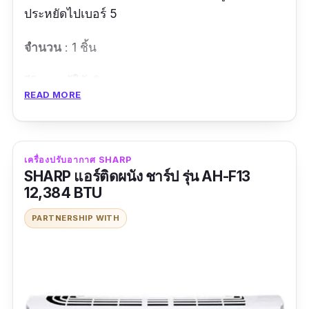
ประหยัดไปเบอร์ 5
จำนวน
: 1 ชิ้น
รีวิวจากผู้ใช้จริง
READ MORE
แอร์เย็นฉ่ำ ถูกใจค่ะ
คุณภาพแอร์ เย็นดีโอเคเลยค่ะ เสียงไม่ดังด้วย
ดีไซน์สวยตามภาพเลยค่ะ
เครื่องปรับอากาศ SHARP
SHARP แอร์ติดผนัง ชาร์ป รุ่น AH-F13
12,384 BTU
ข้อดี
PARTNERSHIP WITH
แผ่นฟอกอากาศเคลือบสารสกัดจากชาเขียว
ช่วยให้อากาศสะอาดยับยั้งแบคทีเรียและไวรัส
แผงคอยล์เย็นเป็นแบบ Hydrophilic Alumunum
Fin ลดอับชื้น ลดเชื้อรา ยืดอายุการใช้งาน