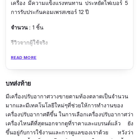
เครื่อง มีความแข็งแรงทนทาน ประหยัดไฟเบอร์ 5
การรับประกันคอมเพรสเซอร์ 12 ปี
จำนวน
: 1 ชิ้น
รีวิวจากผู้ใช้จริง
ที่บ้านชอบใช้ยี่ห้อนี้ค่ะ มีความทนทานดี
READ MORE
เย็นดีไม่ ไม่มีปัญหาอะไรครับ
บทส่งท้าย
ข้อดี
มีเครื่องปรับอากาศวางขายตามท้องตลาดเป็นจำนวน
แผ่นฟอกอากาศมีประสิทธิภาพสูง ช่วยลดกลิ่น
มากและมีเทคโนโลยีใหม่ๆที่ช่วยให้การทำงานของ
อับ
เครื่องปรับอากาศดีขึ้น ในการเลือกเครื่องปรับอากาศว่า
คอยล์เคลือบสารพิเศษช่วยลดการเกาะตัวของ
เครื่องไหนดีที่สุดนอกจากดูที่ราคาและแบรนด์แล้ว ยัง
น้ำป้องกันการผุกร่อน ยืดอายการใช้งาน
ขึ้นอยู่กับการใช้งานและการดูแลของเราด้วย หวังว่า