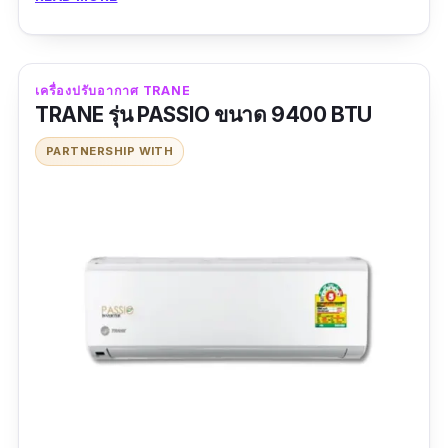
ข้อดี
เครื่องปรับอากาศ TRANE
Carbon electrostatic Filter แผ่นฟอกอากาศ
TRANE รุ่น PASSIO ขนาด 9400 BTU
ชนิดพิเศษเพิ่มประสิทธิภาพในการกรองฝุ่นและ
แบคทีเรียช่วยขจัดกลิ่นอับ
PARTNERSHIP WITH
คอยล์เย็นและคอยล์ร้อน วัสดุทำจากทองแดง
ช่วยยืดอายุการใช้งาน
ข้อเสีย
แบรนด์ยังไม่เป็นที่รู้จัก