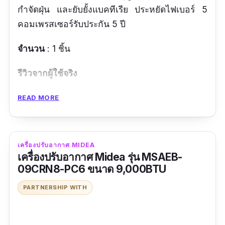
กำจัดฝุ่น และยับยั้งแบคทีเรีย ประหยัดไฟเบอร์ 5
คอมเพรสเซอร์รับประกัน 5 ปี
จำนวน
: 1 ชิ้น
รีวิวจากผู้ใช้จริง
สินค้าคุณภาพ เย็นสบายดี
READ MORE
ข้อดี
เครื่องปรับอากาศ MIDEA
มีระบบ iAUTO ช่วยเพิ่มความเย็นให้เร็วขึ้น
เครื่องปรับอากาศ Midea รุ่น MSAEB-
และคงความเย็นได้ต่อเนื่อง
09CRN8-PC6 ขนาด 9,000BTU
แผ่นกรองอากาศ Anti-Bacterial Filter ป้องกัน
PARTNERSHIP WITH
ภูมิแพ้และเชื้อราได้ถึง 99%
ข้อเสีย