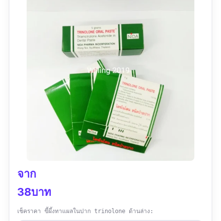
มีสารสกัดจากธรรมชาติ
แผลหายเร็ว
ป้องกันการเกิดแผลซ้ำ
ข้อเสีย
หาซื้อยาก
จาก
38บาท
เช็คราคา ขี้ผึ้งทาแผลในปาก trinolone ด้านล่าง: