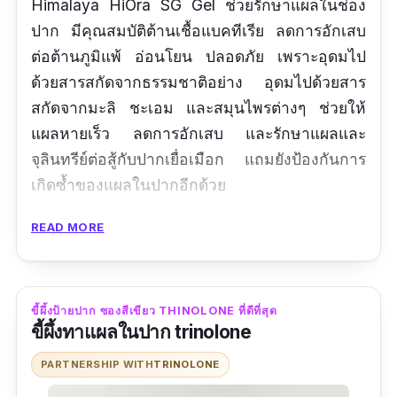
Himalaya HiOra SG Gel ช่วยรักษาแผลในช่อง
ปาก มีคุณสมบัติต้านเชื้อแบคทีเรีย ลดการอักเสบ
ต่อต้านภูมิแพ้ อ่อนโยน ปลอดภัย เพราะอุดมไป
ด้วยสารสกัดจากธรรมชาติอย่าง อุดมไปด้วยสาร
สกัดจากมะลิ ชะเอม และสมุนไพรต่างๆ ช่วยให้
แผลหายเร็ว ลดการอักเสบ และรักษาแผลและ
จุลินทรีย์ต่อสู้กับปากเยื่อเมือก แถมยังป้องกันการ
เกิดซ้ำของแผลในปากอีกด้วย
ปริมาณ
:
READ MORE
รีวิวจากผู้ใช้จริง
ขี้ผึ้งป้ายปาก ซองสีเขียว THINOLONE ที่ดีที่สุด
ดีนะ มีสมุนไพรธรรมชาติด้วย อ่อนโยนมาก
ขี้ผึ้งทาแผลในปาก trinolone
ข้อดี
PARTNERSHIP WITH
TRINOLONE