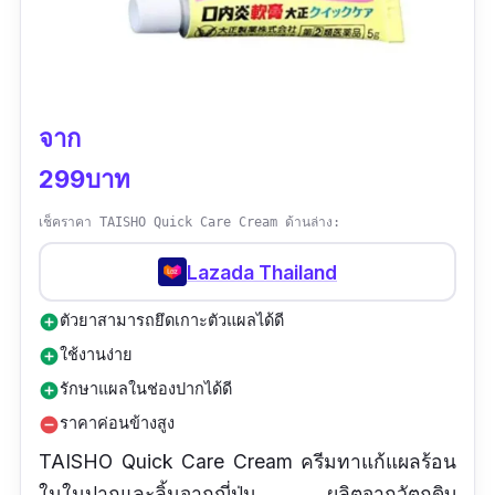
ไม่แสบเวลาทานอาหาร
สะดวก เป็นแบบแปะ
ข้อเสีย
จาก
299บาท
ราคาแพง
เช็คราคา TAISHO Quick Care Cream ด้านล่าง:
Lazada Thailand
ตัวยาสามารถยึดเกาะตัวแผลได้ดี
add_circle
ใช้งานง่าย
add_circle
รักษาแผลในช่องปากได้ดี
add_circle
ราคาค่อนข้างสูง
remove_circle
TAISHO Quick Care Cream ครีมทาแก้แผลร้อน
ในในปากและลิ้นจากญี่ปุ่น ผลิตจากวัตถุดิบ