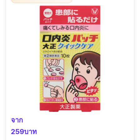
จาก
259บาท