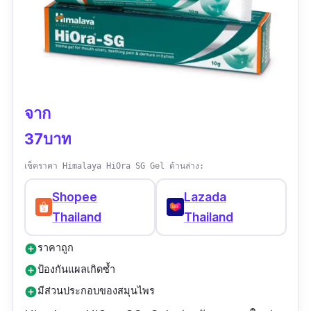
ข้อเสีย
ราคาแพง
จาก
37บาท
เช็คราคา Himalaya HiOra SG Gel ด้านล่าง:
Shopee
Lazada
Thailand
Thailand
ราคาถูก
add_circle
ป้องกันแผลเกิดซ้ำ
add_circle
มีส่วนประกอบของสมุนไพร
add_circle