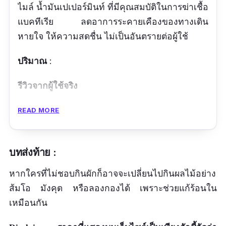
ไมล์ น้ำมันเปเปอร์มินท์ ที่มีคุณสมบัติในการฆ่าเชื้อ
แบคทีเรีย ลดอาการระคายเคืองของทางเดิน
หายใจ ให้ความสดชื่น ไม่เป็นอันตรายต่อผู้ใช้
ปริมาณ
:
รีวิวจากผู้ใช้จริง
รสชาติโอเค ชุ่มชื่นคอดีค่ะ ตอนตื่นเช้ามาบางที
READ MORE
เผลอนอนอ้าปากนิดๆจะคอแห้ง ใช้ตัวนี้ฉีดได้
เลย
บทส่งท้าย :
ข้อดี
หากใครที่ไม่ชอบกินผักก็อาจจะเปลี่ยนไปกินผลไม้อย่าง
ส้มโอ มังคุด หรือลองกองได้ เพราะช่วยแก้ร้อนใน
อ่อนโยน มีสารสกัดจากธรรมชาติ
เหมือนกัน
ลดการอักเสบ ลดการเจ็บคอ
ชุ่มคอ