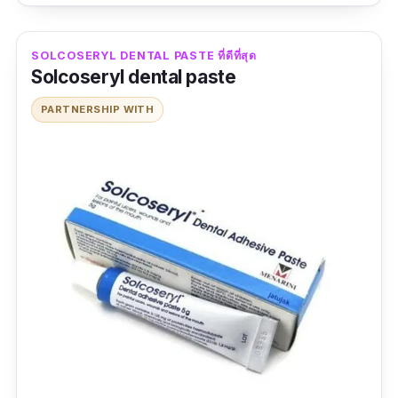
เป็นผลิตภัณฑ์ป้ายปากดีมากๆสามารถลดความ
SOLCOSERYL DENTAL PASTE ที่ดีที่สุด
เจ็บของเหงือกและ และเป็นแผลในปาก
Solcoseryl dental paste
ข้อดี
PARTNERSHIP WITH
เป็นขี้ผึ้ง ไม่อันตราย
แผลหายเร็ว
รู้สึกเย็นขณะป้าย
ข้อเสีย
ปริมาณน้อย