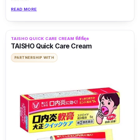
ปริมาณ
:
READ MORE
รีวิวจากผู้ใช้จริง
ใช้ได้ผลดีมาก ใช้แปะติดแผลร้อนในที่ลิ้น แปะ
TAISHO QUICK CARE CREAM ที่ดีที่สุด
ทิ้งไว้ก่อนนอนแล้วล้างออกตอนเช้า ใช้ติดต่อ
TAISHO Quick Care Cream
กัน 4 วัน แผลที่ที่กว้างหดตัวสมานไปกับผิวเลย
PARTNERSHIP WITH
คือดีมาก #แต่ใช้1-2 วันแรกรู้สึกตกใจว่าทำไม
แผลมันดูบวมแดง และรู้สึกปวด ประมาณวันที่
สามอาการปวดแสบก่อหายและแผลก่อสมานติด
กันเร็วมาก
ดีมากๆเลยค่ะ ยาคิดอยู่กับแผลเลยรู้สึกดีขึ้นเลย
ในแผ่นแรก สั่งเพิ่มเก็บไว้เลยอีก2กล่อง
ข้อดี
แลหายเร็ว