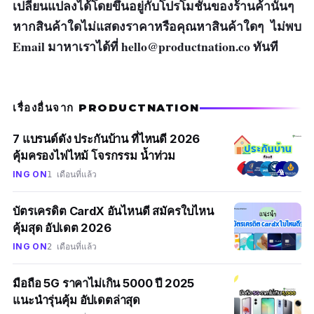
เปลี่ยนแปลงได้โดยขึ้นอยู่กับโปรโมชั่นของร้านค้านั้นๆ
ราคาแพง
หากสินค้าใดไม่แสดงราคาหรือคุณหาสินค้าใดๆ ไม่พบ
Email มาหาเราได้ที่
hello@productnation.co
ทันที
เรื่องอื่นจาก PRODUCTNATION
7 แบรนด์ดัง ประกันบ้าน ที่ไหนดี 2026
คุ้มครองไฟไหม้ โจรกรรม น้ำท่วม
ING ON
1 เดือนที่แล้ว
บัตรเครดิต CardX อันไหนดี สมัครใบไหน
คุ้มสุด อัปเดต 2026
ING ON
2 เดือนที่แล้ว
มือถือ 5G ราคาไม่เกิน 5000 ปี 2025
แนะนำรุ่นคุ้ม อัปเดตล่าสุด