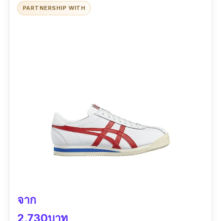
ราคาแพง
PARTNERSHIP WITH
จาก
2,730บาท