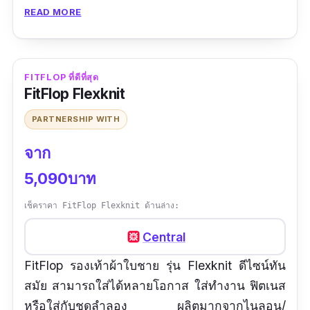
READ MORE
น้ำหนักเบา
ใส่สบาย
ทำความสะอาดง่าย
FITFLOP ที่ดีที่สุด
FitFlop Flexknit
ข้อเสีย
PARTNERSHIP WITH
ราคาแพง
จาก
5,090บาท
เช็คราคา FitFlop Flexknit ด้านล่าง:
Central
FitFlop รองเท้าผ้าใบชาย รุ่น Flexknit ดีไซน์ทัน
สมัย สามารถใส่ได้หลายโอกาส ใส่ทำงาน ฟิตเนส
หรือใส่กับชุดลำลอง ผลิตมากจากไนลอน/