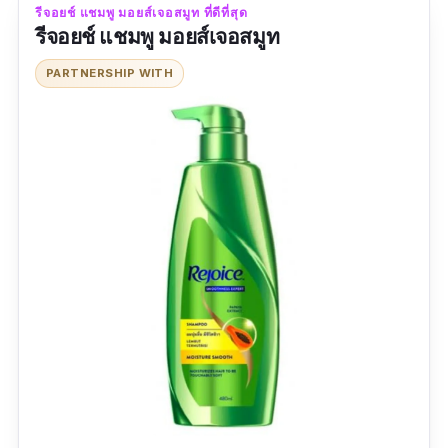
ผมนุ่ม ไม่พันกัน
รีจอยช์ แชมพู มอยส์เจอสมูท ที่ดีที่สุด
รีจอยช์ แชมพู มอยส์เจอสมูท
กลิ่นหอม
PARTNERSHIP WITH
ข้อเสีย
ราคาแพง