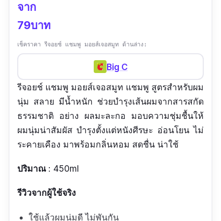
จาก
79บาท
เช็คราคา รีจอยช์ แชมพู มอยส์เจอสมูท ด้านล่าง:
Big C
รีจอยช์ แชมพู มอยส์เจอสมูท แชมพู สูตรสำหรับผม
นุ่ม สลาย มีน้ำหนัก ช่วยบำรุงเส้นผมจากสารสกัด
ธรรมชาติ อย่าง ผลมะละกอ มอบความชุ่มชื้นให้
ผมนุ่มน่าสัมผัส บำรุงตั้งแต่หนังศีรษะ อ่อนโยน ไม่
ระคายเคือง มาพร้อมกลิ่นหอม สดชื่น น่าใช้
ปริมาณ
: 450ml
รีวิวจากผู้ใช้จริง
ใช้แล้วผมนุ่มดี ไม่พันกัน