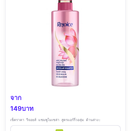
ปริมาณน้อย
จาก
149บาท
เช็คราคา รีจอยส์ แชมพูไมเซล่า สูตรแอร์รี่วอลุ่ม ด้านล่าง: