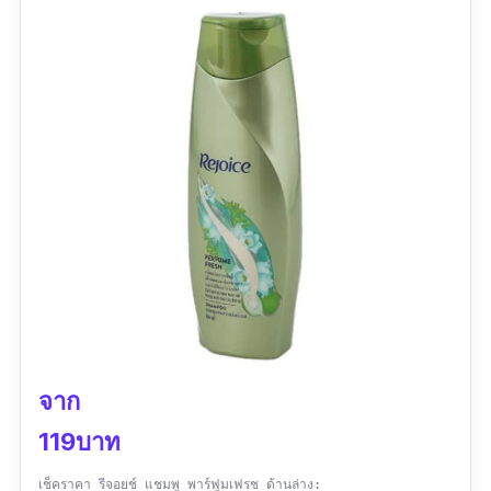
ราคาแพง
จาก
119บาท
เช็คราคา รีจอยช์ แชมพู พาร์ฟูมเฟรช ด้านล่าง: