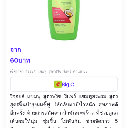
จาก
60บาท
เช็คราคา รีจอยส์ แชมพู สูตรฟริซ รีแพร์ ด้านล่าง:
Big C
รีจอยส์ แชมพู สูตรฟริซ รีแพร์ แชมพูสระผม สูตร
สูตรฟื้นบำรุงผมชี้ฟู ให้กลับมามีน้ำหนัก สุขภาพดี
อีกครั้ง ด้วยสารสกัดจากน้ำมันมะพร้าว ที่ช่วยดูแล
เส้นผมให้นุ่ม ชุ่มชื้น ไม่พันกัน ช่วยจัดการ 5