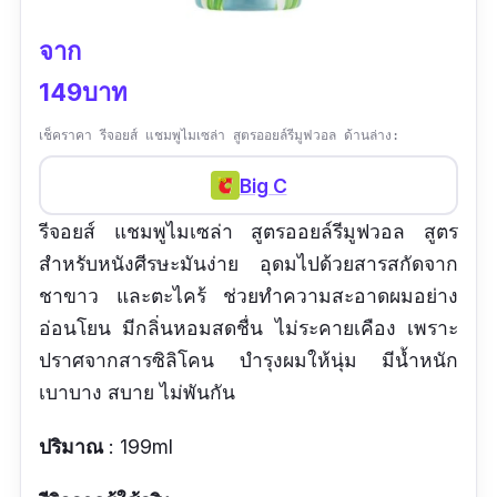
จาก
149บาท
เช็คราคา รีจอยส์ แชมพูไมเซล่า สูตรออยล์รีมูฟวอล ด้านล่าง:
Big C
รีจอยส์ แชมพูไมเซล่า สูตรออยล์รีมูฟวอล สูตร
สำหรับหนังศีรษะมันง่าย อุดมไปด้วยสารสกัดจาก
ชาขาว และตะไคร้ ช่วยทำความสะอาดผมอย่าง
อ่อนโยน มีกลิ่นหอมสดชื่น ไม่ระคายเคือง เพราะ
ปราศจากสารซิลิโคน บำรุงผมให้นุ่ม มีน้ำหนัก
เบาบาง สบาย ไม่พันกัน
ปริมาณ
: 199ml