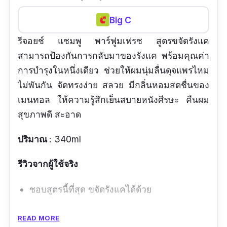
Big C
รีจอยช์ แชมพู พาร์ฟูมเฟรช สูตรขจัดรังแค
สามารถป้องกันการกลับมาของรังแค พร้อมคุณค่า
การบำรุงในหนึ่งเดียว ช่วยให้ผมนุ่มลื่นดุจแพรไหม
ไม่พันกัน จัดทรงง่าย สลวย มีกลิ่นหอมสดชื่นของ
เมนทอล ให้ความรู้สึกเย็นสบายหนังศีรษะ คืนผม
สุขภาพดี สะอาด
ปริมาณ
: 340ml
รีวิวจากผู้ใช้จริง
ชอบสูตรนี้ที่สุด ขจัดรังแคได้ด้วย
ข้อดี
READ MORE