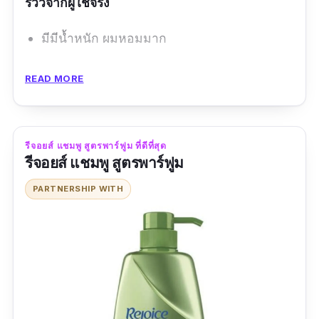
รีวิวจากผู้ใช้จริง
มีมีน้ำหนัก ผมหอมมาก
ข้อดี
READ MORE
มีสารสกัดจากธรรมชาติ
ไม่ระคายเคือง
รีจอยส์ แชมพู สูตรพาร์ฟูม ที่ดีที่สุด
ผมมีน้ำหนัก เงางาม
รีจอยส์ แชมพู สูตรพาร์ฟูม
กลิ่นหอม
PARTNERSHIP WITH
ข้อเสีย
ราคาแพง