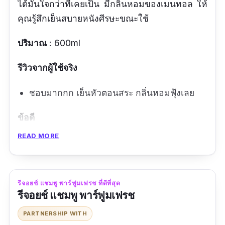
ได้มั่นใจกว่าที่เคยเป็น มีกลิ่นหอมของเมนทอล ให้
คุณรู้สึกเย็นสบายหนังศีรษะขณะใช้
ปริมาณ
: 600ml
รีวิวจากผู้ใช้จริง
ชอบมากกก เย็นหัวตอนสระ กลิ่นหอมฟุ้งเลย
ข้อดี
READ MORE
ผมสุขภาพดี
กลิ่นหอม
ขจัดรังแค
รีจอยช์ แชมพู พาร์ฟูมเฟรช ที่ดีที่สุด
รีจอยช์ แชมพู พาร์ฟูมเฟรช
เย็นสบายตอนสระ
PARTNERSHIP WITH
ข้อเสีย