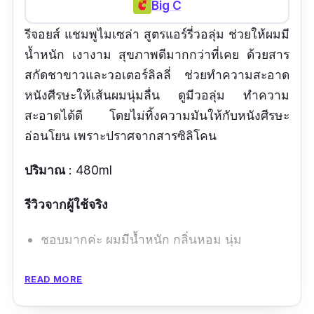
Big C
รีจอยส์ แชมพูไมเซล่า สูตรแอร์รี่วอลุ่ม ช่วยให้ผมมี
น้ำหนัก เงางาม สุขภาพดีมากกว่าที่เคย ด้วยสาร
สกัดชาขาวและวอเตอร์ลิลลี่ ช่วยทำความสะอาด
หนังศีรษะให้เส้นผมนุ่มลื่น ดูมีวอลุ่ม ทำความ
สะอาดได้ดี โดยไม่ทิ้งความมันให้กับหนังศีรษะ
อ่อนโยน เพราะปราศจากสารซิลิโคน
ปริมาณ
: 480ml
รีวิวจากผู้ใช้จริง
ชอบมากค่ะ ผมมีน้ำหนัก กลิ่นหอม นุ่ม
ข้อดี
READ MORE
มีสารสกัดจากธรรมชาติ