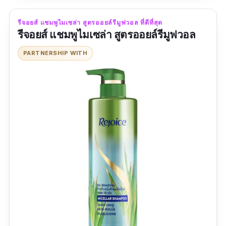
ผมนุ่ม
รีจอยส์ แชมพูไมเซล่า สูตรออยล์รีมูฟวอล ที่ดีที่สุด
ผมมีน้ำหนัก
รีจอยส์ แชมพูไมเซล่า สูตรออยล์รีมูฟวอล
PARTNERSHIP WITH
ข้อเสีย
ราคาแพง