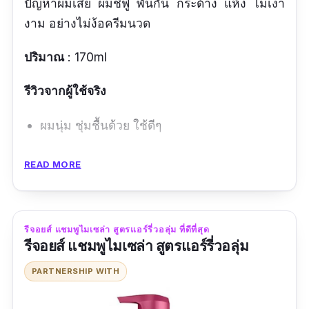
ปัญหาผมเสีย ผมชี้ฟู พันกัน กระด้าง แห้ง ไม่เงา
งาม อย่างไม่ง้อครีมนวด
ปริมาณ
: 170ml
รีวิวจากผู้ใช้จริง
ผมนุ่ม ชุ่มชื้นด้วย ใช้ดีๆ
ข้อดี
READ MORE
มีสารสกัดจากธรรมชาติ
ผมตรง มีน้ำหนัก
รีจอยส์ แชมพูไมเซล่า สูตรแอร์รี่วอลุ่ม ที่ดีที่สุด
กลิ่นหอม
รีจอยส์ แชมพูไมเซล่า สูตรแอร์รี่วอลุ่ม
ผมไม่พันกัน
PARTNERSHIP WITH
ข้อเสีย