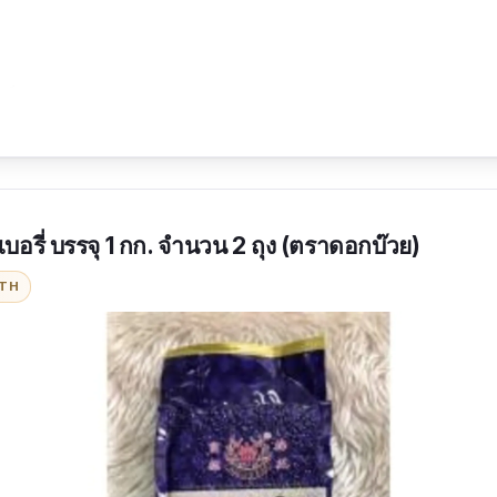
ชน์จากธรรมชาติ
ากธรรมชาติ ละลายน้ำได้ดี
เบอรี่ บรรจุ 1 กก. จำนวน 2 ถุง (ตราดอกบ๊วย)
 อาจยังไม่คุ้นมากนักอาจจะรู้สึกเหนียวไป
ITH