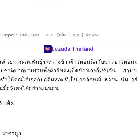
อรี่ Organic 100% ขนาด 1 ก.ก. [แพ็ค 5 ก.ก.] ด้านล่าง:
Lazada Thailand
กิดขึ้นด้วยการผสมพันธุ์ระหว่างข้าวจ้าวหอมนิลกับข้าวขา
ชาติมากมายรวมทั้งตัวสีของเม็ดข้าวเองก็เช่นกัน สามาร
งทำให้คุณได้เจอกับกลิ่นหอมที่เป็นเอกลักษณ์ หวาน นุ่ม อร
มื้อพิเศษได้อย่างแน่นอน
5 แพ็ค
ย ราคาถูก