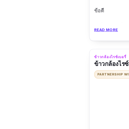
ข้อดี
ได้รับประโย
READ MORE
สีในข้าวมาจ
หอม นุ่ม
ข้าวกล้องไรซ์เบอรี่
ข้อเสีย
ข้าวกล้องไรซ์
หากทานแรก ๆ
PARTNERSHIP W