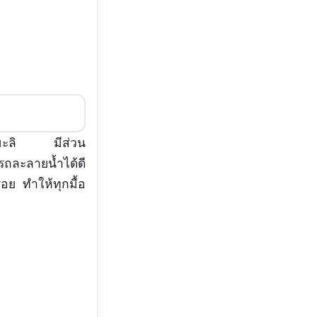
วหอมมะลิ มีส่วน
ถละลายน้ำได้ดี
่อย ทำให้ทุกมื้อ