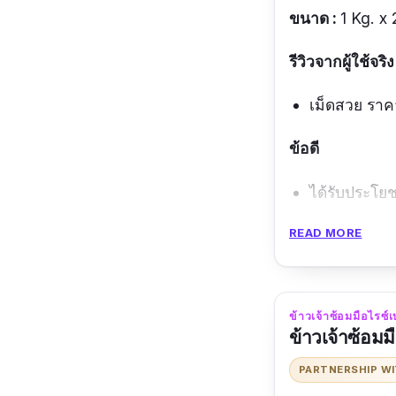
ขนาด :
1 Kg. x 
รีวิวจากผู้ใช้จริง
เม็ดสวย ราค
ข้อดี
ได้รับประโย
สีในข้าวมาจ
READ MORE
หอม นุ่ม
ข้อเสีย
ข้าวเจ้าซ้อมมือไรซ์เบ
ข้าวเจ้าซ้อมมื
หากทานแรก ๆ
PARTNERSHIP W