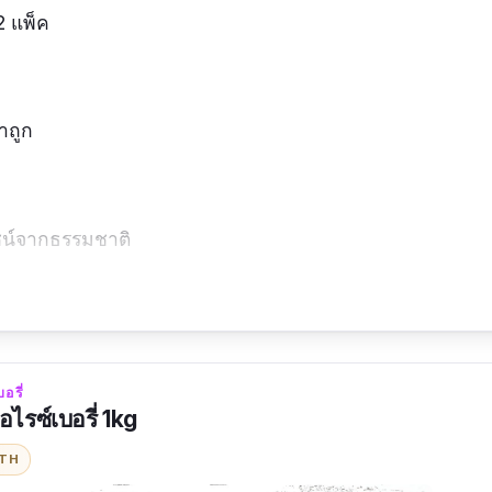
2 แพ็ค
าถูก
ชน์จากธรรมชาติ
ากธรรมชาติ ละลายน้ำได้ดี
อรี่
อไรซ์เบอรี่ 1kg
 อาจยังไม่คุ้นมากนักอาจจะรู้สึกเหนียวไป
ITH