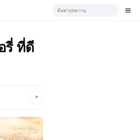
่ ที่ดี
↗