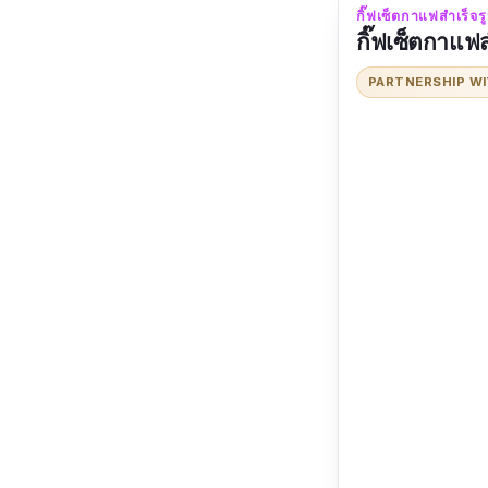
กิ๊ฟเซ็ตกาแฟสำเร
รีวิวจากผู้ใช้จ
กิ๊ฟเซ็ตกาแฟ
เกษียณ
PARTNERSHIP W