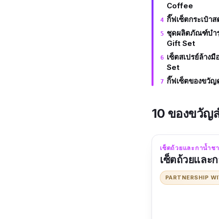
Coffee
กิ๊ฟเซ็ตกระเป๋า
ชุดผลิตภัณฑ์บำ
Gift Set
เซ็ตสเปรย์ล้างม
Set
กิ๊ฟเซ็ตของขวัญ
10 ของขวัญส
เซ็ตถ้วยและกาน้
เซ็ตถ้วยและก
PARTNERSHIP W