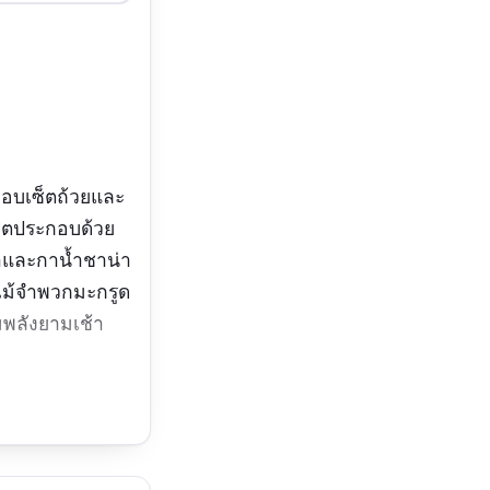
รมอบเซ็ตถ้วยและ
ซ็ตประกอบด้วย
ยชาและกาน้ำชาน่า
ลไม้จำพวกมะกรูด
มพลังยามเช้า
้หญิง