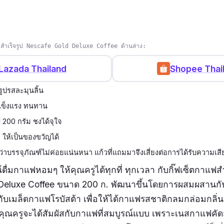
แฟสำเร็จรูป Nescafe Gold Deluxe Coffee ด้านล่าง:
Lazada Thailand
Shopee Thai
ูปรสละมุนลิ้น
ข็งแรง ทนทาน
 200 กรัม ชงได้จุใจ
ให้เป็นของขวัญได้
นว่าบรรจุภัณฑ์ไม่ค่อยแน่นหนา แก้วที่แถมมาจึงเสี่ยงต่อการได้รับความเส
ื่มกาแฟหอมๆ ให้คุณครูได้ทุกที่ ทุกเวลา กับกิ๊ฟเซ็ตกาแฟสำ
Deluxe Coffee ขนาด 200 ก. พัฒนาขึ้นโดยการผสมผสานกัน
ับเมล็ดกาแฟโรบัสต้า เพื่อให้ได้กาแฟรสชาติกลมกล่อมกลิ่น
่าคุณครูจะได้สัมผัสกับกาแฟที่สมบูรณ์แบบ เพราะเนสกาแฟค