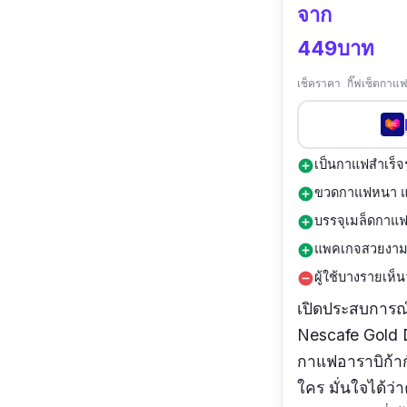
จาก
449บาท
เช็คราคา กิ๊ฟเซ็ตกา
เป็นกาแฟสำเร็จร
add_circle
ขวดกาแฟหนา แ
add_circle
บรรจุเมล็ดกาแฟ
add_circle
แพคเกจสวยงาม 
add_circle
ผู้ใช้บางรายเห็
remove_circle
เปิดประสบการณ์ด
Nescafe Gold 
กาแฟอาราบิก้าก
ใคร มั่นใจได้ว