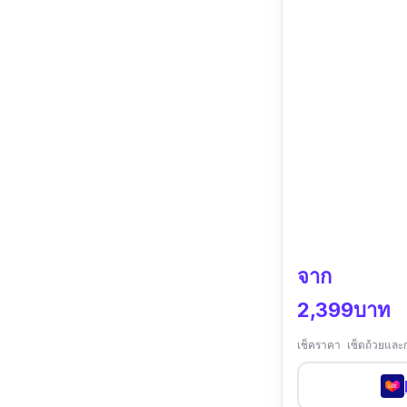
จาก
2,399บาท
เช็คราคา เซ็ตถ้วยแล