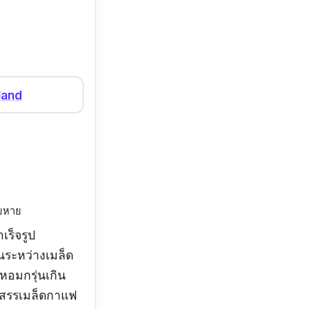
land
ียหาย
เร็จรูป
ระหว่างเมล็ด
หอมกรุ่นเกิน
ัดสรรเมล็ดกาแฟ