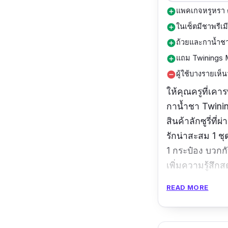
แพคเกจหรูหรา ด
add_circle
ในเซ็ตมีชาพรีเม
add_circle
ถ้วยและกาน้ำช
add_circle
แถม Twinings 
add_circle
ผู้ใช้บางรายเห็น
remove_circle
ให้คุณครูที่เคา
กาน้ำชา Twinin
สินค้าลักซูรี่ท
รักน่าสะสม 1 ชุ
1 กระป๋อง บวกก
เพิ่มความรู้สึกสด
READ MORE
ข้อมูลเฉพาะ
ประเภทของขวัญค