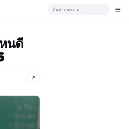
หนดี
6
↗