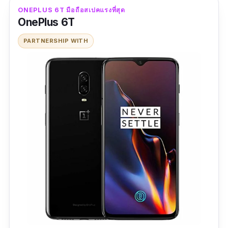
ข้อดี
ONEPLUS 6T มือถือสเปคแรงที่สุด
OnePlus 6T
ราคาประหยัดมากๆ
PARTNERSHIP WITH
แบตให้ความจุมากถึง 4,000 mAh
จอ 6.5 นิ้วแบบไร้ขอบ สีสันคมชัด
ข้อเสีย
ไม่มีสแกนลายนิ้วมือบนหน้าจอ