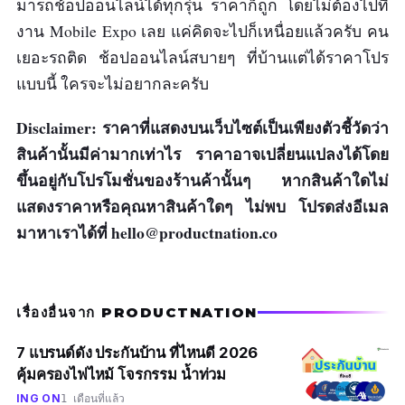
มารถช้อปออนไลน์ได้ทุกรุ่น ราคาก็ถูก โดยไม่ต้องไปที่
งาน Mobile Expo เลย แค่คิดจะไปก็เหนื่อยแล้วครับ คน
ข้อดี
เยอะรถติด ช้อปออนไลน์สบายๆ ที่บ้านแต่ได้ราคาโปร
ให้ถาดซิมแบบ Hybrid Slot รองรับ 2 Sim +
แบบนี้ ใครจะไม่อยากละครับ
micro SD
Disclaimer: ราคาที่แสดงบนเว็บไซต์เป็นเพียงตัวชี้วัดว่า
แบตเตอรี่ 3,500 mAh อีกด้วย มีระบบ AI ช่วย
สินค้านั้นมีค่ามากเท่าไร ราคาอาจเปลี่ยนแปลงได้โดย
ให้ประหยัดแบตเตอรี่มากขึ้น
ขึ้นอยู่กับโปรโมชั่นของร้านค้านั้นๆ หากสินค้าใดไม่
CPU Snapdragon 660 AIE แบบจัดเต็ม
แสดงราคาหรือคุณหาสินค้าใดๆ ไม่พบ โปรดส่งอีเมล
มาหาเราได้ที่
hello@productnation.co
ข้อเสีย
กล้องไม่โดดเด่นมาก แต่ก็คุ้มกับราคา
เรื่องอื่นจาก PRODUCTNATION
7 แบรนด์ดัง ประกันบ้าน ที่ไหนดี 2026
คุ้มครองไฟไหม้ โจรกรรม น้ำท่วม
ING ON
1 เดือนที่แล้ว