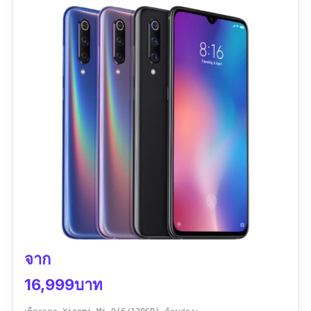
โมงนิดๆ
โหมด Ultra Night ทำให้ภาพกลางคืนสว่างคม
ชัดและ Noise น้อยมากๆ
มาพร้อมเซนเซอร์กล้องขนาดใหญ่ รับแสงได้
มาก
ข้อเสีย
ชิปเซ็ท CPU ยังไม่เทพมากนัก
จาก
16,999บาท