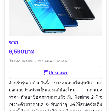
ข้อเสีย
ไม่แถมหัวชาร์จแบบ Quick Charge 4.0 ให้ใน
กล่อง
จาก
6,590บาท
เช็คราคา Realme 2 Pro 4+64GB ด้านล่าง:
shopping_cart
Unknown
สำหรับรุ่นสุดท้ายวันนี้ บางคนอาจไม่คุ้นนัก แต่
บอกเลยว่าแม้จะเป็นแบรนด์น้องใหม่ แต่สเปค
ราคา ทำเอาช็อคตลาดมาแล้ว กับ Realme 2 Pro
เพราะด้วยราคาแค่ 6 พันกว่าๆ แต่ให้สเปคจัดเต็ม