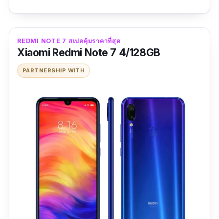
รีวิวจากผู้ใช้จริง
คุ้มจริง ราคานี้ได้สเปคแบบโคตรคุ้ม
REDMI NOTE 7 สเปคคุ้มราคาที่สุด
ใช้งานดีนะ ระบบไม่มีปัญหาอะไรเลย
Xiaomi Redmi Note 7 4/128GB
ข้อดี
PARTNERSHIP WITH
ชาร์จไฟไร้สาย กำลังไฟสูงถึง 20W
ใช้เซนเซอร์กล้องจาก Sony ความละเอียด
48MP
ใช้จอ AMOLED จาก Samsung
ข้อเสีย
จอเรือธงน่าจะใหญ่กว่านี้อีกสักนิด