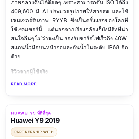
ภาพกลางคืนได้ดีสุดๆ เพราะสามารถดัน ISO ได้ถึง
409,600 มี AI ประมวลรูปภาพให้สวยสด และใช้
เซนเซอร์รับภาพ RYYB ซึ่งเป็นครั้งแรกของโลกที่
ใช้เซนเซอร์นี้ แต่นอกจากเรื่องกล้องก็ยังมีสิ่งที่น่า
สนใจอื่นๆ ไม่ว่าจะเป็น รองรับชาร์จไฟเร็วถึง 40W
สแกนนิ้วมือบนหน้าจอและกันน้ำในระดับ IP68 อีก
ด้วย
รีวิวจากผู้ใช้จริง
READ MORE
กล้องสุดจริงๆ ไม่มีใครเท่าได้เลย ณ ตอนนี้
จอสดมากๆ ใช้งานเล่นเกม ทำอะไรก้ดีสุดๆ
ข้อดี
HUAWEI Y9 ที่ดีที่สุด
Huawei Y9 2019
รองรับชาร์จไฟเร็วถึง 40W
PARTNERSHIP WITH