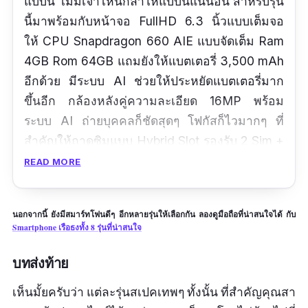
แบบนี้ ไม่มีเจ้าไหนกล้าให้แบบนี้แน่นอน สำหรับรุ่น
นี้มาพร้อมกับหน้าจอ FullHD 6.3 นิ้วแบบเต็มจอ
ให้ CPU Snapdragon 660 AIE แบบจัดเต็ม Ram
4GB Rom 64GB แถมยังให้แบตเตอรี่ 3,500 mAh
อีกด้วย มีระบบ AI ช่วยให้ประหยัดแบตเตอรี่มาก
ขึ้นอีก กล้องหลังคู่ความละเอียด 16MP พร้อม
ระบบ AI ถ่ายบุคคลก็ชัดสุดๆ โฟกัสก็ไวมากๆ ที่
สำคัญให้ถาดซิมแบบ Hybrid Slot รองรับ 2 Sim +
micro SD ซึ่งหายากแล้วในมือถือรุ่นปัจจุบัน
READ MORE
รีวิวจากผู้ใช้จริง
นอกจากนี้ ยังมีสมาร์ทโฟนดีๆ อีกหลายรุ่นให้เลือกกัน ลองดูมือถือที่น่าสนใจได้ กับ
ตัวเครื่องสวย ไหลลื่นดีไม่มีปัญหา
Smartphone เรือธงทั้ง 8 รุ่นที่น่าสนใจ
ใส่ได้ 2 ซิมแถมใส่sd card ได้ด้วย ชอบค่ะ
บทส่งท้าย
ใช้ดีมากครับ ผมใช้งานมา1เดือนแล้วไม่มี
เห็นมั้ยครับว่า แต่ละรุ่นสเปคเทพๆ ทั้งนั้น ที่สำคัญคุณสา
ปัญหาเลยครับ เล่นเกมลื่นทุกเกมครับ