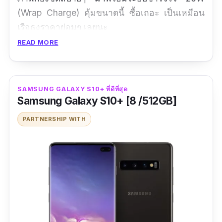
(Wrap Charge) คุ้มขนาดนี้ ซื้อเถอะ เป็นเหมือน
เรือธงราคาย่อมๆ เลยนะ
READ MORE
รีวิวจากผู้ใช้จริง
ใช้งานเร็วมากๆ ราคาคุ้ม 5 ดาวเลยครับ
SAMSUNG GALAXY S10+ ที่ดีที่สุด
ใช้ดีครับ เกือบเดือนแล้วยังไม่เจอปัญหาอะไร
Samsung Galaxy S10+ [8 /512GB]
ครับ
PARTNERSHIP WITH
ข้อดี
สเปคกับราคาคุ้มสุดๆ
หน้าจอขนาด 6.4 นิ้ว แบบ AMOLED
ใช้ชิป Snapdragon 845 ลื่นทุกเกม
ข้อเสีย