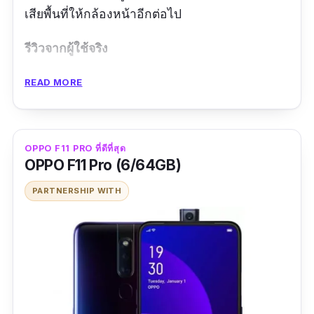
เสียพื้นที่ให้กล้องหน้าอีกต่อไป
รีวิวจากผู้ใช้จริง
กล้องหน้าเทพจริง ถ่ายจากคนไม่สวยเป็นสวย
READ MORE
ได้เลย
ราคาคุ้มนะ กับลูกเล่นที่เค้าให้มา
OPPO F11 PRO ที่ดีที่สุด
ข้อดี
OPPO F11 Pro (6/64GB)
PARTNERSHIP WITH
Ram 6 GB และ Rom 128 GB แม้ราคาถูก
กล้องหน้าแบบ Pop-Up เด้งขึ้นมาอัตโนมัติ
เวลาถ่ายรูป
ข้อเสีย
ชิปเซ็ท CPU ยังไม่เทพมากนัก