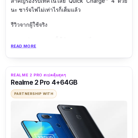
สำคัญรองรับเทคโนโลยี Quick Charge™️ 4 ด้วย
นะ ชาร์จไฟไม่เท่าไรก็เต็มแล้ว
รีวิวจากผู้ใช้จริง
สุดจริง ราคาแค่นี้ ใช้งานยาวๆ ไป
READ MORE
เอามาเป็นเครื่องสำรอง ใช้งานดีมากๆ พอๆ กับ
เครื่องหลักผมเลย
กล้องดีมากๆ สำหรับราคานี้ ไม่ได้เทสทุกโหมด
REALME 2 PRO สเปคคุ้มสุดๆ
นะ ยกกล้องหลังถ่ายเลย
Realme 2 Pro 4+64GB
PARTNERSHIP WITH
ข้อดี
รองรับเทคโนโลยี Quick Charge™️ 4 ด้วย
ใช้ Snapdragon™ 660 เล่นเกมลื่นๆ
กล้องเทพไม่เบา แม้ราคาแค่นี้