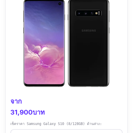
เดี๋ยวนี้ Samsung เสถียรมากๆ ใช้งานดีสุดๆ
ครับ
ข้อดี
ลำโพงสเตอริโอและระบบเสียงรอบทิศทาง
Dolby Atmos
Infinity-O Display หน้าจอกว้างเต็มตา ขนาด
6.4 นิ้ว
กันน้ำระดับ IP68 สูงสุด
กล้องเทพจริง
จาก
ข้อเสีย
31,900บาท
กล้องซูมได้มากสุดแค่ 10 เท่า
เช็คราคา Samsung Galaxy S10 (8/128GB) ด้านล่าง: