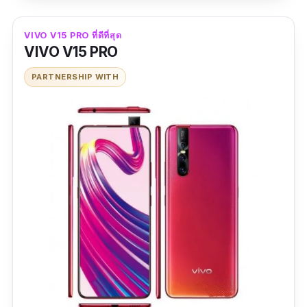
จอสวยสุดๆ ค่ะ
ข้อดี
VIVO V15 PRO ที่ดีที่สุด
VIVO V15 PRO
ลำโพงสเตอริโอและระบบเสียงรอบทิศทาง
PARTNERSHIP WITH
Dolby Atmos
Infinity-O Display หน้าจอกว้างเต็มตา ขนาด
6.4 นิ้ว
กันน้ำระดับ IP68 สูงสุด
ยังมีรุหูฟัง 3.5 มม.
ข้อเสีย
กล้องไม่เทพเท่ารุ่นพี่ S10+