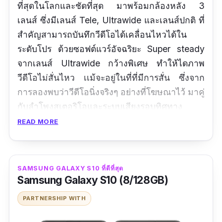
ที่สุดในโลกและชัดที่สุด มาพร้อมกล้องหลัง 3
เลนส์ ซึ่งมีเลนส์ Tele, Ultrawide และเลนส์ปกติ ที่
สำคัญสามารถบันทึกวีดีโอได้เคลื่อนไหวได้ใน
ระดับโปร ด้วยซอฟต์แวร์อัจฉริยะ Super steady
จากเลนส์ Ultrawide กว้างพิเศษ ทำให้ไดภาพ
วีดีโอไม่สั่นไหว เเม้จะอยู่ในที่ที่มีการสั่น ซึ่งจาก
การลองพบว่าวีดีโอนิ่งจริงๆ อย่างที่โฆษณาไว้ มาคู่
กับลำโพงสเตอริโอและระบบเสียงรอบทิศทาง
Dolby Atmos รองรับการสแกนนิ้วมือบนหน้าจอ
READ MORE
ด้วยเทคโนโลยี Ultrasonic Fingerprint ใช้คลื่น
เสียงอัลตร้าโซนิคในการตรวจจับลายนิ้วมือ แบบ
3D ทำให้แม่นยำและรวดเร็วสุดๆ
SAMSUNG GALAXY S10 ที่ดีที่สุด
Samsung Galaxy S10 (8/128GB)
รีวิวจากผู้ใช้จริง
PARTNERSHIP WITH
กล้องเทพจริง แทบจะแทน DSLR ได้แล้ว