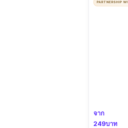
PARTNERSHIP W
จาก
249บาท