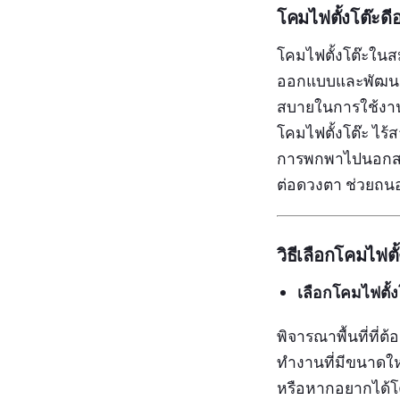
โคมไฟตั้งโต๊ะดี
โคมไฟตั้งโต๊ะในสม
ออกแบบและพัฒนาใ
สบายในการใช้งานแล
โคมไฟตั้งโต๊ะ ไร้
การพกพาไปนอกสถาน
ต่อดวงตา ช่วยถ
วิธีเลือกโคมไฟต
เลือกโคมไฟตั้
พิจารณาพื้นที่ที
ทำงานที่มีขนาดให
หรือหากอยากได้โค