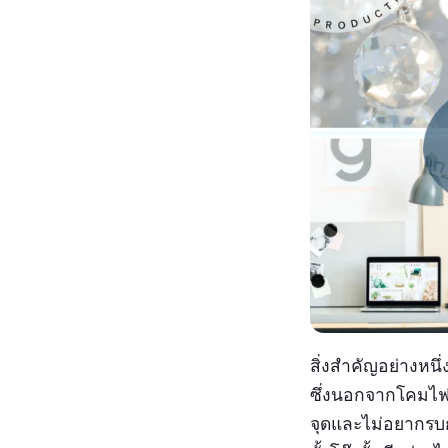
สิ่งสำคัญอย่างหน
ซึ่งนอกจากโคมไฟเ
จุดและไม่อยากรบก