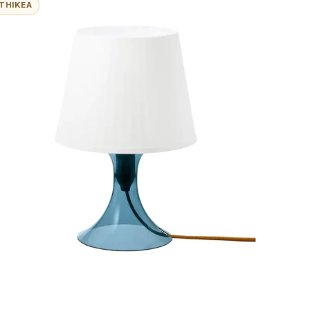
ITH
IKEA