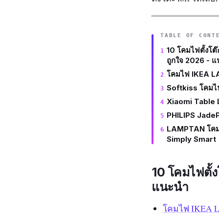
TABLE OF CONT
10 โคมไฟตั้งโต๊
ถูกใจ 2026 - แ
โคมไฟ IKEA LA
Softkiss โคมไฟ
Xiaomi Table L
PHILIPS JadePl
LAMPTAN โคมไ
Simply Smart
10 โคมไฟตั้ง
แนะนำ
โคมไฟ IKEA L