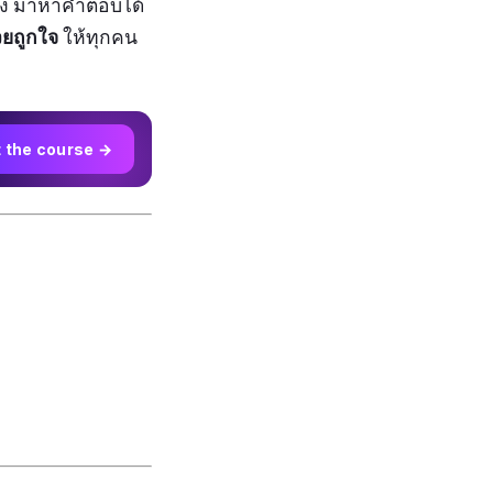
บ้าง มาหาคำตอบได้
วยถูกใจ
ให้ทุกคน
t the course →