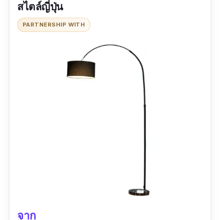
สไตล์ญี่ปุ่น
วัสดุ :
อะคริลิค
PARTNERSHIP WITH
สี :
ขาว / ดำ
รีวิวจากผู้ใช้จริง: -
จาก