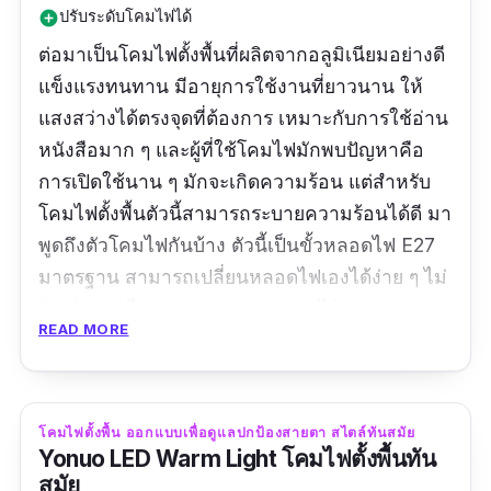
ปรับระดับโคมไฟได้
add_circle
ต่อมาเป็นโคมไฟตั้งพื้นที่ผลิตจากอลูมิเนียมอย่างดี
แข็งแรงทนทาน มีอายุการใช้งานที่ยาวนาน ให้
แสงสว่างได้ตรงจุดที่ต้องการ เหมาะกับการใช้อ่าน
หนังสือมาก ๆ และผู้ที่ใช้โคมไฟมักพบปัญหาคือ
การเปิดใช้นาน ๆ มักจะเกิดความร้อน แต่สำหรับ
โคมไฟตั้งพื้นตัวนี้สามารถระบายความร้อนได้ดี มา
พูดถึงตัวโคมไฟกันบ้าง ตัวนี้เป็นขั้วหลอดไฟ E27
มาตรฐาน สามารถเปลี่ยนหลอดไฟเองได้ง่าย ๆ ไม่
ต้องง้อช่างไฟเลย และยังปรับระดับได้ตามความ
READ MORE
เหมาะสม ตัวฐานก็มั่นคง ไม่ต้องกลัวว่าจะล้มง่าย
ข้อมูลเฉพาะ
โคมไฟตั้งพื้น ออกแบบเพื่อดูแลปกป้องสายตา สไตล์ทันสมัย
ขนาด :
42 cm. x 140 cm.
Yonuo LED Warm Light โคมไฟตั้งพื้นทัน
สมัย