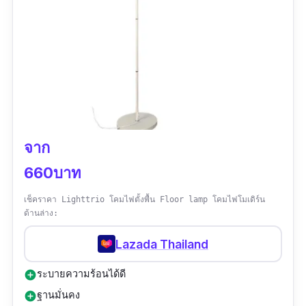
ไฟมาให้ด้วย”
จาก
660บาท
เช็คราคา Lighttrio โคมไฟตั้งพื้น Floor lamp โคมไฟโมเดิร์น
ด้านล่าง:
Lazada Thailand
ระบายความร้อนได้ดี
add_circle
ฐานมั่นคง
add_circle