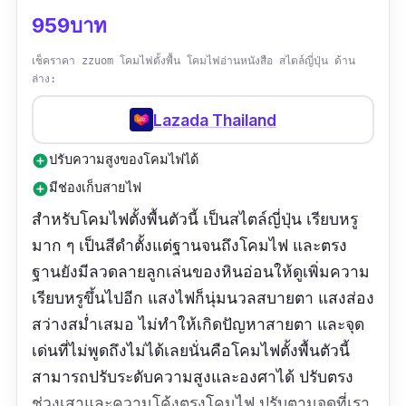
959บาท
เช็คราคา zzuom โคมไฟตั้งพื้น โคมไฟอ่านหนังสือ สไตล์ญี่ปุ่น ด้าน
ล่าง:
Lazada Thailand
ปรับความสูงของโคมไฟได้
add_circle
มีช่องเก็บสายไฟ
add_circle
สำหรับโคมไฟตั้งพื้นตัวนี้ เป็นสไตล์ญี่ปุ่น เรียบหรู
มาก ๆ เป็นสีดำตั้งแต่ฐานจนถึงโคมไฟ และตรง
ฐานยังมีลวดลายลูกเล่นของหินอ่อนให้ดูเพิ่มความ
เรียบหรูขึ้นไปอีก แสงไฟก็นุ่มนวลสบายตา แสงส่อง
สว่างสม่ำเสมอ ไม่ทำให้เกิดปัญหาสายตา และจุด
เด่นที่ไม่พูดถึงไม่ได้เลยนั่นคือโคมไฟตั้งพื้นตัวนี้
สามารถปรับระดับความสูงและองศาได้ ปรับตรง
ช่วงเสาและความโค้งตรงโคมไฟ ปรับตามจุดที่เรา