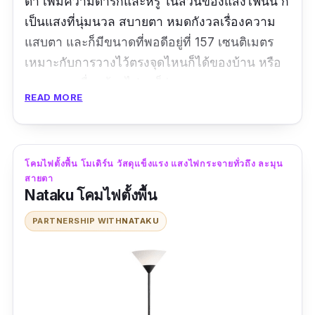
ดำ เพิ่มความดาร์กและหรู ในส่วนของแสงไฟนั้น ก็
เป็นแสงที่นุ่มนวล สบายตา หมดกังวลเรื่องความ
แสบตา และก็มีขนาดที่พอดีอยู่ที่ 157 เซนติเมตร
เหมาะกับการวางไว้ตรงจุดไหนก็ได้ของบ้าน หรือ
อยากจะเคลื่อนย้ายไปมาก็ง่ายดาย
READ MORE
ข้อมูลเฉพาะ
ขนาด :
36 x 36 x 157 ซม.
โคมไฟตั้งพื้น โมเดิร์น วัสดุแข็งแรง แสงไฟกระจายทั่วถึง ละมุน
สายตา
วัสดุ :
โลหะ พีวีซี และผ้าทีซีสีดำ
Nataku โคมไฟตั้งพื้น
PARTNERSHIP WITH
NATAKU