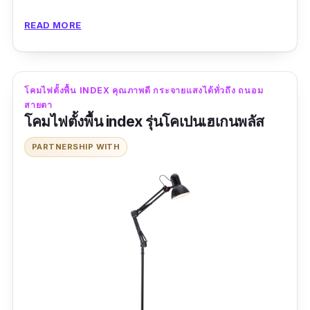
ข้อมูลเฉพาะ
READ MORE
ขนาด :
20*152 cm.
โคมไฟตั้งพื้น INDEX คุณภาพดี กระจายแสงได้ทั่วถึง ถนอม
วัสดุ :
อลูมิเนียม + โคมไฟอะคริลิค
สายตา
โคมไฟตั้งพื้น index รุ่นโคเปนเฮเกนพลัส
สี :
ดำ / ขาว
PARTNERSHIP WITH
รีวิวจากผู้ใช้จริง:
“สินค้าเหมาะสมกับราคา และคุณภาพ”