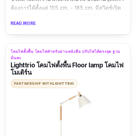
ต้องการได้ตั้งแต่ 155 cm. - 185 cm. มีสวิตช์เปิด
ปิดให้ หรือหากต้องการเก็บสายไฟให้ไม่เกะกะ เจ้า
READ MORE
โคมไฟตัวนี้ก็มีที่เก็บให้อีก เป็นโคมไฟตั้งพื้นที่ครบ
ครันมาก ๆ
ข้อมูลเฉพาะ
โคมไฟตั้งพื้น โคมไฟสำหรับอ่านหนังสือ ปรับไฟได้ตรงจุด ฐาน
มั่นคง
ขนาด :
สูง 120-155 cm.
Lighttrio โคมไฟตั้งพื้น Floor lamp โคมไฟ
โมเดิร์น
วัสดุ :
Plastic
PARTNERSHIP WITH
LIGHTTRIO
สี :
ดำ
รีวิวจากผู้ใช้จริง:
“สินค้า คุณภาพดี สวย เกลียวด้านล่างที่ติดกับฐาน
มีปัญหานิดนึง ภาพรวมแล้ว ดีเลยครับ แถมหลอด