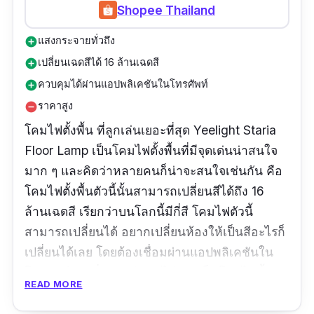
Shopee Thailand
แสงกระจายทั่วถึง
add_circle
เปลี่ยนเฉดสีได้ 16 ล้านเฉดสี
add_circle
ควบคุมได้ผ่านแอปพลิเคชันในโทรศัพท์
add_circle
ราคาสูง
remove_circle
โคมไฟตั้งพื้น ที่ลูกเล่นเยอะที่สุด Yeelight Staria
Floor Lamp เป็นโคมไฟตั้งพื้นที่มีจุดเด่นน่าสนใจ
มาก ๆ และคิดว่าหลายคนก็น่าจะสนใจเช่นกัน คือ
โคมไฟตั้งพื้นตัวนี้นั้นสามารถเปลี่ยนสีได้ถึง 16
ล้านเฉดสี เรียกว่าบนโลกนี้มีกี่สี โคมไฟตัวนี้
สามารถเปลี่ยนได้ อยากเปลี่ยนห้องให้เป็นสีอะไรก็
เปลี่ยนได้เลย โดยต้องเชื่อมผ่านแอปพลิเคชันใน
โทรศัพท์และสั่งการเลือกสีได้เลย เป็นโคมไฟตั้ง
READ MORE
พื้นที่ล้ำและทันสมัยสุด ๆ และใส่ใจถึงความสบาย
ของผู้ใช้อีกด้วย จะใช้อ่านหนังสือหรือพักผ่อนก็