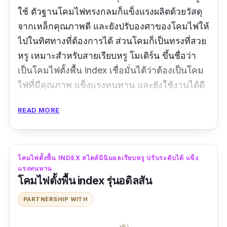
ใช้ ตัวฐานโคมไฟทรงกลมก็แข็งแรงผลิตด้วยวัสดุ
จากเหล็กคุณภาพดี และยังปรับองศาของโคมไฟให้
ไปในทิศทางที่ต้องการได้ ส่วนโคมก็เป็นทรงที่สวย
หรู เหมาะสำหรับสายเรียบหรู โมเดิร์น ขึ้นชื่อว่า
เป็นโคมไฟตั้งพื้น index เชื่อมั่นได้ว่าต้องเป็นโคม
ไฟที่มีคุณภาพ แข็งแรงทนทาน และยังใช้งานได้ดี
อีกด้วย
READ MORE
ข้อมูลเฉพาะ
ขนาด :
23 x 23 x 163 ซม.
โคมไฟตั้งพื้น INDEX สไตล์มินิมอลเรียบหรู ปรับระดับได้ แข็ง
แรงทนทาน
วัสดุ :
iron
โคมไฟตั้งพื้น index รุ่นอดิลสัน
สี :
ดำ
PARTNERSHIP WITH
รีวิวจากผู้ใช้จริง: