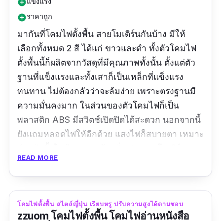
แข็งแรง
add_circle
ราคาถูก
add_circle
มากันที่โคมไฟตั้งพื้น สายโมเดิร์นกันบ้าง มีให้
เลือกทั้งหมด 2 สี ได้แก่ ขาวและดำ ทั้งตัวโคมไฟ
ตั้งพื้นนี้ก็ผลิตจากวัสดุที่มีคุณภาพทั้งนั้น ตั้งแต่ตัว
ฐานที่แข็งแรงและทั้งเสาก็เป็นเหล็กที่แข็งแรง
ทนทาน ไม่ต้องกลัวว่าจะล้มง่าย เพราะตรงฐานมี
ความมั่นคงมาก ในส่วนของตัวโคมไฟก็เป็น
พลาสติก ABS มีสวิตช์เปิดปิดได้สะดวก นอกจากนี้
ยังแถมหลอดไฟให้อีกด้วย แสงไฟก็สบายตา เหมาะ
สำหรับตั้งในห้องนอน ห้องนั่งเล่น สายโมเดิร์นจะ
READ MORE
ต้องโดนโคมไฟตั้งพื้นตัวนี้เลย
ข้อมูลเฉพาะ
โคมไฟตั้งพื้น สไตล์ญี่ปุ่น เรียบหรู ปรับความสูงได้ตามชอบ
ขนาด :
สูง 146 cm.
zzuom โคมไฟตั้งพื้น โคมไฟอ่านหนังสือ