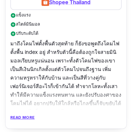
Shopee Thailand
แข็งแรง
add_circle
สไตล์มินิมอล
add_circle
ปรับระดับได้
add_circle
มาถึงโคมไฟตั้งพื้นตัวสุดท้าย ก็ยังขอพูดถึงโคมไฟ
ตั้งพื้น index อยู่ สำหรับตัวนี้คือต้องถูกใจสายมินิ
มอลเรียบหรูแน่นอน เพราะทั้งตัวโคมไฟของเขา
เป็นสีเงินนิกเกิลตั้งแต่ตัวโคมไปจนถึงฐาน เพิ่ม
ความหรูหราให้กับบ้าน และเป็นสีที่วางคู่กับ
เฟอร์นิเจอร์สีอะไรก็เข้ากันได้ ทำจากโลหะทั้งเสา
ทำให้มีความแข็งแรงทนทาน และยังปรับองศาของ
โคมไฟได้ อยากปรับให้ใกล้หรือไกลขึ้นก็จับขยับได้
เลย แสงไฟก็สว่างพอดี ไม่สว่างจ้าจนแสบตา
READ MORE
เหมาะกับการใช้อ่านหนังสือ เปิดดูหนังเพิ่ม
บรรยากาศก็ได้ทั้งนั้น ใครเป็นสายมินิมอลก็ลอง