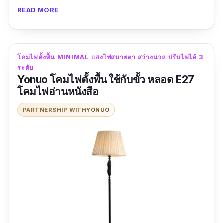
READ MORE
พื้นคุณภาพดี ถือว่าคุ้มค่ามาก ๆ
ข้อมูลเฉพาะ
โคมไฟตั้งพื้น MINIMAL แสงไฟสบายตา สว่างนวล ปรับไฟได้ 3
ขนาด :
สูง 150 cm.
ระดับ
Yonuo โคมไฟตั้งพื้น ใช้กับขั้ว หลอด E27
วัสดุ
: โลหะ,ผ้า
โคมไฟอ่านหนังสือ
PARTNERSHIP WITH
YONUO
สี
: ดำ
รีวิวจากผู้ใช้จริง:
“แข็งแรงทนทานดีมากค่ะ หลังจากประกอบเสร็จ
แล้วประกอบไม่ยาก ใช้งานง่าย ทำให้ห้องดูดี
สวยงามขึ้นมาก ๆ เลยค่ะ ชอบมาก ๆ เลยค่ะ ไม่ผิด
หวังเลยที่ซื้อมาใช้ราคาก็ไม่แพงด้วยค่ะ”