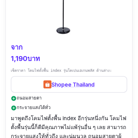
จาก
1,190บาท
เช็คราคา โคมไฟตั้งพื้น index รุ่นโคเปนเฮเกนพลัส ด้านล่าง:
Shopee Thailand
ถนอมสายตา
add_circle
กระจายแสงได้ทั่ว
add_circle
มาพูดถึงโคมไฟตั้งพื้น index อีกรุ่นหนึ่งกัน โคมไฟ
ตั้งพื้นรุ่นนี้ก็ดีมีคุณภาพไม่แพ้รุ่นอื่น ๆ เลย สามารถ
กระจายแสงให้ทั่วถึง และนุ่มนวล ถนอมสายตาผู้