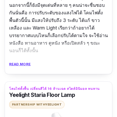
นอกจากนี้ก็ยังมีจุดเด่นที่หลาย ๆ คนน่าจะชื่นชอบ
กันนั่นคือ การปรับระดับของแสงไฟได้ โคมไฟตั้ง
พื้นตัวนี้นั้น มีแสงให้ปรับถึง 3 ระดับ ได้แก้ ขาว
เหลือง และ Warm Light เรียกว่าถ้าอยากได้
บรรยากาศแบบไหนก็เลือกปรับได้ตามใจ จะใช้อ่าน
หนังสือ ทานอาหาร ดูหนัง หรือเปิดสลัว ๆ ขณะ
นอนก็ได้ทั้งนั้น
ข้อมูลเฉพาะ
READ MORE
ขนาด :
สูง 160 cm.
วัสดุ :
เหล็ก, ผ้าลินิน
โคมไฟตั้งพื้น เปลี่ยนสีได้ 16 ล้านเฉด สไตล์มินิมอล ทนทาน
Yeelight Staria Floor Lamp
สี :
ขาว / ขาวดำ
PARTNERSHIP WITH
YEELIGHT
รีวิวจากผู้ใช้จริง: