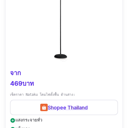
จาก
469บาท
เช็คราคา Nataku โคมไฟตั้งพื้น ด้านล่าง:
Shopee Thailand
แสงกระจายทั่ว
add_circle