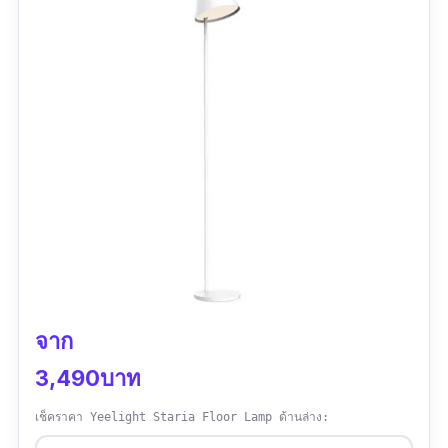
“สวยมาก ราคาถูกมาก คุ้มค่ากับการรอคอย
สินค้าไม่มีตำหนิเลย แพ็คมาดี กริบมากๆ มีหลอด
ไฟมาให้ด้วย ปรับไฟได้ 3 แบบ ขาว เหลืองส้ม และ
เหลืองนวลๆ ถูกใจมากๆ”
จาก
3,490บาท
เช็คราคา Yeelight Staria Floor Lamp ด้านล่าง: