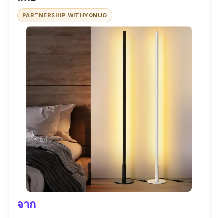
วัสดุ :
อลูมิเนียม
PARTNERSHIP WITH
YONUO
สี :
ขาว
รีวิวจากผู้ใช้จริง: -
จาก