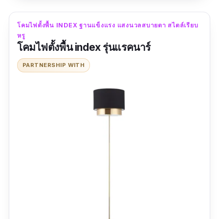
สบายตาแน่นอน
โคมไฟตั้งพื้น INDEX ฐานแข็งแรง แสงนวลสบายตา สไตล์เรียบ
หรู
ข้อมูลเฉพาะ
โคมไฟตั้งพื้น index รุ่นแรคนาร์
ขนาด :
24.65 X 162.5 ซม.
PARTNERSHIP WITH
วัสดุ :
PC
สี :
ขาว
รีวิวจากผู้ใช้จริง: -