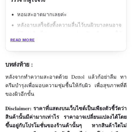
หอมสะอาดมากเลยค่ะ
หลังอาบเสร็จยังทิ้งความลื่นไว้บนผิวบางคนอาจ
รู้สึกว่าล้างไม่สะอาด แต่เราชินแล้วเพราะใช้
READ MORE
ครีมอาบน้ำตลอด รู้สึกว่าใช้แล้วผิวไม่แห้งตึงอ
ละทำความสะอาดได้ดี
บทส่งท้าย :
ข้อดี
หลังจากทำความสะอาดด้วย Dettol แล้วก้อย่าลืม ทา
กลิ่นหอม สดชื่น
ครีมบำรุงเพื่อมอบความชุ่มชื้นให้กับผิว เพื่อสุขภาพที่ดี
บำรุงผิวด้วยวิตามินซี และวิตามินบี 3
ของผิวอีกขั้น
ทำความสะอาดได้หมดจด
Disclaimer: ราคาที่แสดงบนเว็บไซต์เป็นเพียงตัวชี้วัดว่า
ข้อเสีย
สินค้านั้นมีค่ามากเท่าไร ราคาอาจเปลี่ยนแปลงได้โดย
ขึ้นอยู่กับโปรโมชั่นของร้านค้านั้นๆ หากสินค้าใดไม่
ราคาแพง