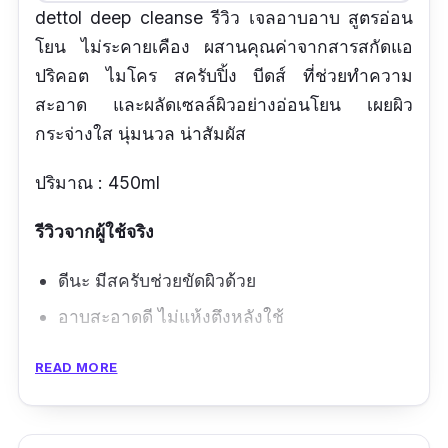
dettol deep cleanse รีวิว เจลอาบอาบ สูตรอ่อน
โยน ไม่ระคายเคือง ผสานคุณค่าจากสารสกัดแอ
ปริคอต ไมโคร สครับปิ้ง บีดส์ ที่ช่วยทำความ
สะอาด และผลัดเซลล์ผิวอย่างอ่อนโยน เผยผิว
กระจ่างใส นุ่มนวล น่าสัมผัส
ปริมาณ : 450ml
รีวิวจากผู้ใช้จริง
ดีนะ มีสครับช่วยขัดผิวด้วย
อาบสะอาดดี ไม่แห้งตึงหลังใช้
ข้อดี
READ MORE
อ่อนโยน ไม่ระคายเคือง