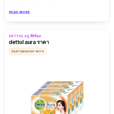
ใช้ดีเลย รู้สึกปลอดภัย
READ MORE
ข้อดี
ใช้ง่าย
DETTOL สบู่ ที่ดีที่สุด
ฆ่าเชื้อโรคในอากาศ
dettol aura ราคา
ปกป้องจากโรค
PARTNERSHIP WITH
ข้อเสีย
ราคาแพง