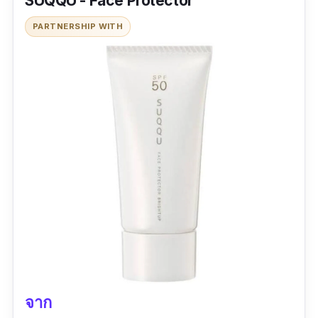
SUQQU - Face Protector
PARTNERSHIP WITH
จาก