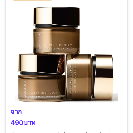
จาก
490บาท