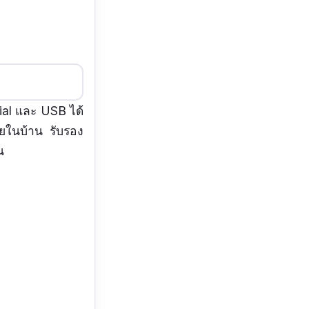
ial และ USB ได้
ายในบ้าน รับรอง
น