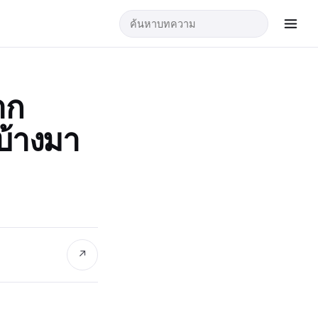
าก
้างมา
↗