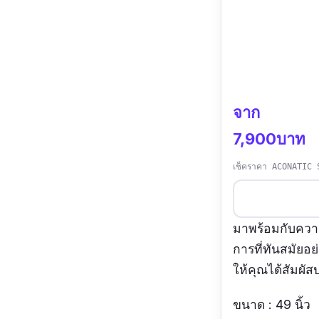
จาก
7,900บาท
เช็คราคา ACONATIC S
มาพร้อมกับควา
การที่ทันสมัยอย
ให้คุณได้สัมผั
ขนาด : 49 นิ้ว