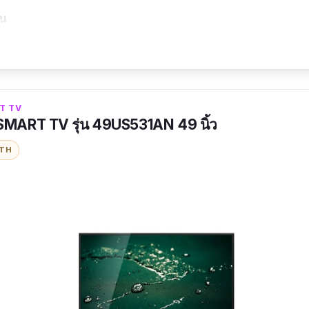
าน
เทคโนโลยีไร้สาย
T TV
ART TV รุ่น 49US531AN 49 นิ้ว
ITH