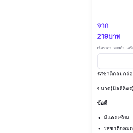
จาก
219บาท
เช็คราคา ดอยคำ เครื่
รสชาติกลมกล่อม
ขนาด(มิลลิลิตร
ข้อดี
มีแคลเซ๊ยม
รสชาติกลมก