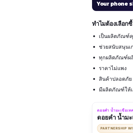
Your phone 
ทำไมต้องเลือกซ
เป็นผลิตภัณฑ
ช่วยสนับสนุน
ทุกผลิตภัณฑ์ผลิ
ราคาไม่แพง
สินค้าปลอดภัย 
มีผลิตภัณฑ์ให
ดอยคำ น้ำมะเขือเทศ โ
ดอยคำ น้ำมะเ
PARTNERSHIP W