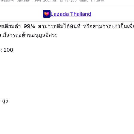
ะเขือเทศ โซเดียมต่ำ 99% 200 มล. ยกลัง [36 กล่อง] ด้านล่าง:
Lazada Thailand
ซเดียมต่ำ 99% สามารถดื่มได้ทันที หรือสามารถเเช่เย็นเพื่
ูง มีสารต่อต้านอนุมูลอิสระ
): 200
c สูง
บคนแพ้ คอลลาเจนจากปลาทะเล