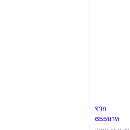
จาก
655บาท