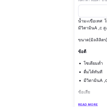
เช็คราคา ดอยคำ น้ำม
น้ำมะเขือเทศ โ
มีวิตามินA ,c ส
ขนาด(มิลลิลิตร
ข้อดี
โซเดียมต่ำ
ดื่มได้ทันที
มีวิตามินA ,
ข้อเสีย
ไม่เหมาะกั
READ MORE