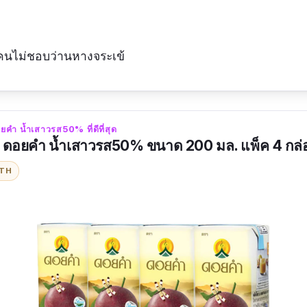
คนไม่ชอบว่านหางจระเข้
ำ น้ำเสาวรส50% ที่ดีที่สุด
e ดอยคำ น้ำเสาวรส50% ขนาด 200 มล. แพ็ค 4 กล่
ITH