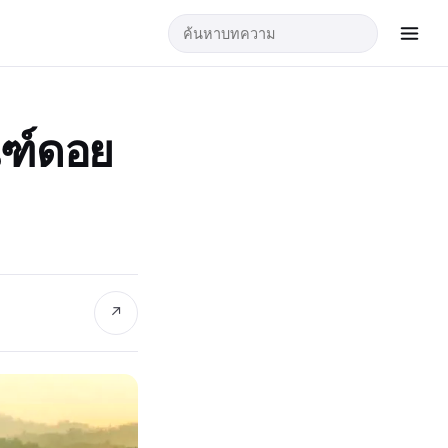
ณฑ์ดอย
↗