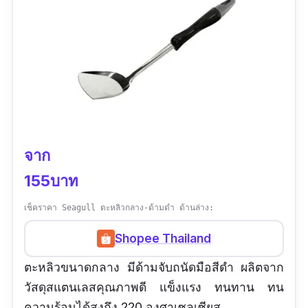
จาก
155บาท
เช็คราคา Seagull ตะหลิวกลาง-ด้ามดำ ด้านล่าง:
Shopee Thailand
ตะหลิวขนาดกลาง มีด้ามจับถนัดมือสีดำ ผลิตจาก
วัสดุสแตนเลสคุณภาพดี แข็งแรง ทนทาน ทน
ความร้อนได้สูงถึง 220 องศาเซลเซียส