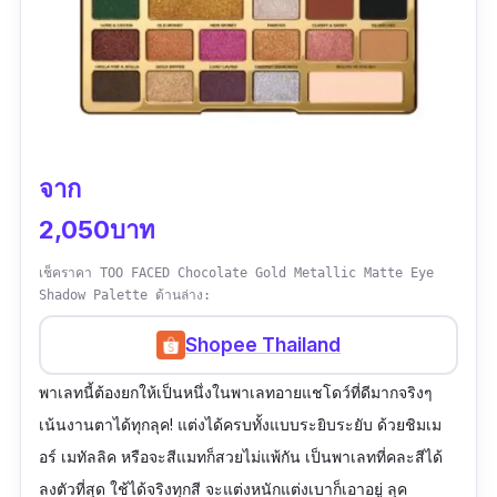
จาก
2,050บาท
เช็คราคา TOO FACED Chocolate Gold Metallic Matte Eye
Shadow Palette ด้านล่าง:
Shopee Thailand
พาเลทนี้ต้องยกให้เป็นหนึ่งในพาเลทอายแชโดว์ที่ดีมากจริงๆ
เน้นงานตาได้ทุกลุค! แต่งได้ครบทั้งแบบระยิบระยับ ด้วยชิมเม
อร์ เมทัลลิค หรือจะสีแมทก็สวยไม่แพ้กัน เป็นพาเลทที่คละสีได้
ลงตัวที่สุด ใช้ได้จริงทุกสี จะแต่งหนักแต่งเบาก็เอาอยู่ ลุค