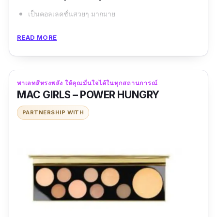
เป็นคอลเลคชั่นสวยๆ มากมาย
ขนาดพกพาง่าย ราคาไม่สูงมาก
READ MORE
พาเลทสีทรงพลัง ให้คุณมั่นใจได้ในทุกสถานการณ์
MAC GIRLS – POWER HUNGRY
PARTNERSHIP WITH