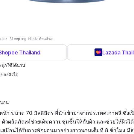
ราอาจจะยังไม่ได้สัมผัสที่ความใสขนาดนั้น เพราะลองไปแค่ 2 แผ
ดูฟู มีความกระจ่างใสขึ้นบ้าง ถ้าใช้ไปเรื่อย ๆ บวกกับนอนพอ กิ
ater Sleeping Mask ด้านล่าง:
เหลืองนี้ จะช่วยบูสต์ผิวเราด้วย DUAL PDRN 0.5% ที่จะช่ว
Shopee Thailand
Lazada Thai
ีทั้งหมด 2 แบบคือ PDRN จาก DNA แซลมอน และ จากพืช พร้
ี่จะมาเสริมเกราะให้ผิวและคงความนุ่มฟูเด้งให้ใบหน้าเราอี
ะปุกใช้ได้นาน
ของผิวได้
นนอน
น้า ขนาด 70 มิลลิลิตร ที่นำเข้ามาจากประเทศเกาหลี ซึ่งเป็
 ตัวผลิตภัณฑ์ช่วยเติมความชุ่มชื้นให้กับผิว และช่วยให้ผิวได้
ีเสมือนได้รับการพักผ่อนมาอย่างยาวนานเต็มที่ 8 ชั่วโมง ม