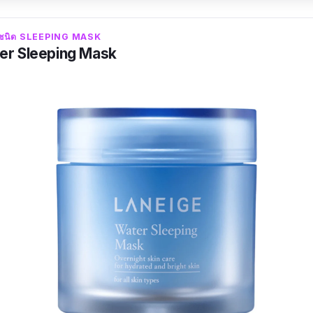
้าชนิด SLEEPING MASK
er Sleeping Mask
ตั้งแต่ลองซองแรกแล้วค่ะ แกะซองออกมา แผ่นมาส์กเค้าทำได้ด
รั้งอะไร ก่อนจะทิ้งซองอย่าลืมบีบเซรั่มที่เหลือในซองก่อนนะ
เวลาประมาณ 15-20 นาที ในการรอให้เซรั่มซึมลงผิว
กออกนี่แหละของจริง ฟีลดีมากทุกคน ได้เห็นหน้าตัวเองฉ่
ห้ลุคนอนพอ นอนเต็มอิ่มอ่ะ และที่สำคัญวันรุ่งขึ้นตื่นเช้ามาแ
คน แต่งหน้าติดง่าย ปลื้มสุด ๆ
 เราก็ใช้แต่เว้นไปวันนึงแล้วค่อยมาส์กอีก ฟีลก็คือยังดีเสม
้แบบต่อเนื่องที่สุดเลย