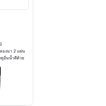
S
ลองมา 2 แผ่น
ูอิ่มน้ำดีด้วย