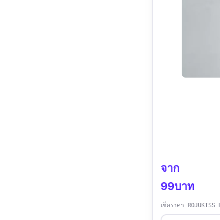
จาก
99บาท
เช็คราคา ROJUKISS 