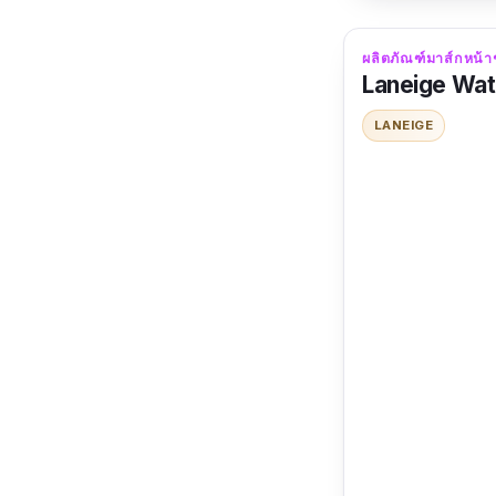
ผลิตภัณฑ์มาส์กหน
Laneige Wat
LANEIGE
จริง ๆ ปลื้มใจ
พอดีหน้า ไม่ได้
เยอะมาก เราใช้
ตอนลอกแผ่นมาส์
เด้ง ฟินมากนะ ใ
มันดูมีแรงนะทุก
และตรงแผ่นที่ 2
เป็นไปได้อยากใช