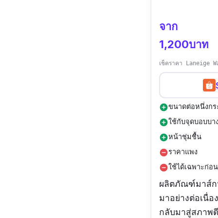
ส่วนสูตรนี้ทางเ
จาก
ว่าผิวมันดูเด้ง 
1,200บาท
เสริมกันไปอีก
เช็คราคา Laneige W
สำหรับสูตรซองสี
เร่งด่วน ซึ่งม
และ Hyaluron ท
ขนาดต่อหนึ่งกร
add_circle
ใช้กับจุดบอบบาง
add_circle
หน้าชุ่มชื้น
add_circle
ราคาแพง
remove_circle
ใช้ได้เฉพาะก่อ
remove_circle
ผลิตภัณฑ์มาส์กห
มาอย่างต่อเนื่อง
กลับมาสู่สภาพด