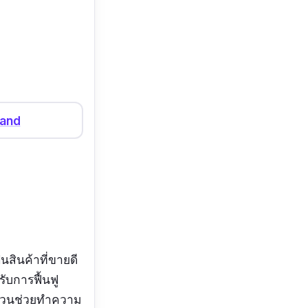
่น แต่ก็รู้สึก
นดี เราว่าจะยิ่ง
ยฮีลผิวได้อย่าง
land
อมมี Ceramide
ก
นสินค้าที่ขายดี
รับการฟื้นฟู
ีส่วนช่วยทำความ