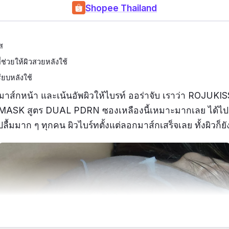
Shopee Thailand
ส
่ช่วยให้ผิวสวยหลังใช้
ียบหลังใช้
มาส์กหน้า และเน้นอัพผิวให้ไบรท์ ออร่าจับ เราว่า ROJUKIS
SK สูตร DUAL PDRN ซองเหลืองนี้เหมาะมากเลย ได้ไป
ปลื้มมาก ๆ ทุกคน ผิวไบร์ทตั้งแต่ลอกมาส์กเสร็จเลย ทั้งผิวก็ยังด