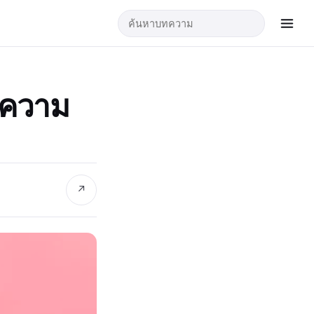
ุกความ
↗