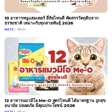
10 อาหารหนูแฮมเตอร์ ยี่ห้อไหนดี คัดสรรวัตถุดิบจาก
ธรรมชาติ เหมาะกับทุกสายพันธุ์ 2026
NATE
2 ปีที่แล้ว
12 อาหารแมวมีโอ Me-O สูตรไหนดี ได้มาตรฐาน ถูกสุข
อนามัย ปลอดภัย มีคุณประโยชน์ 2026
NATE
2 ปีที่แล้ว