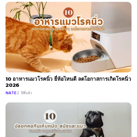
10 อาหารแมวโรคนิ่ว ยี่ห้อไหนดี ลดโอกาสการเกิดโรคนิ่ว
2026
NATE
2 ปีที่แล้ว