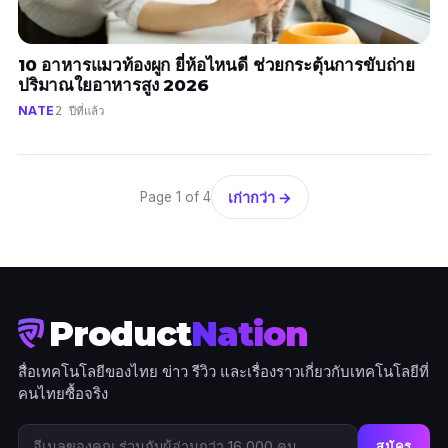
10 อาหารแมวท้องผูก ยี่ห้อไหนดี ช่วยกระตุ้นการขับถ่าย
ปริมาณใยอาหารสูง 2026
NATE
2 ปีที่แล้ว
เก่ากว่า →
Page 1 of 4
Product
Nation
สื่อเทคโนโลยีของไทย ข่าว รีวิว และเรื่องราวเกี่ยวกับเทคโนโลยีที่
คนไทยซื้อจริง
สมัคร