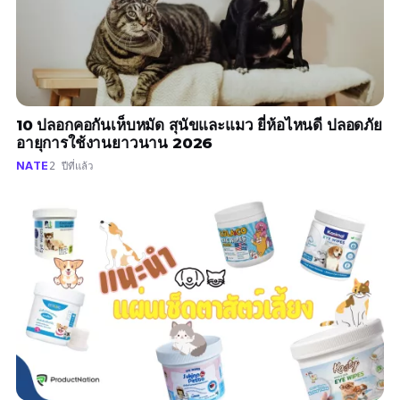
10 ปลอกคอกันเห็บหมัด สุนัขและแมว ยี่ห้อไหนดี ปลอดภัย
อายุการใช้งานยาวนาน 2026
NATE
2 ปีที่แล้ว