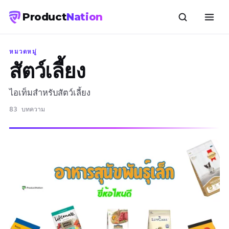
Product
Nation
หมวดหมู่
สัตว์เลี้ยง
ไอเท็มสำหรับสัตว์เลี้ยง
83 บทความ