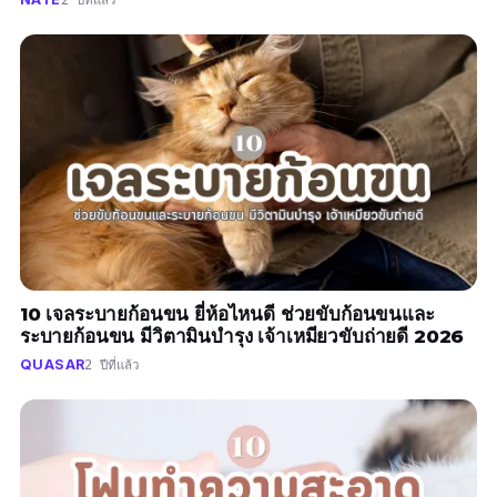
10 เจลระบายก้อนขน ยี่ห้อไหนดี ช่วยขับก้อนขนและ
ระบายก้อนขน มีวิตามินบำรุง เจ้าเหมียวขับถ่ายดี 2026
QUASAR
2 ปีที่แล้ว