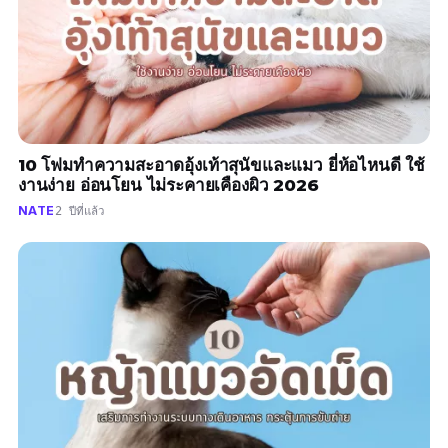
10 โฟมทำความสะอาดอุ้งเท้าสุนัขและแมว ยี่ห้อไหนดี ใช้
งานง่าย อ่อนโยน ไม่ระคายเคืองผิว 2026
NATE
2 ปีที่แล้ว