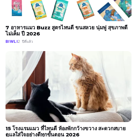
7 อาหารแมว Buzz สูตรไหนดี ขนสลวย นุ่มฟู สุขภาพดี
ไม่เค็ม ปี 2026
BIWLI
2 ปีที่แล้ว
15 โรงแรมแมว ที่ไหนดี ห้องพักกว้างขวาง สะดวกสบาย
ดูแลใส่ใจอย่างดีทุกขั้นตอน 2026