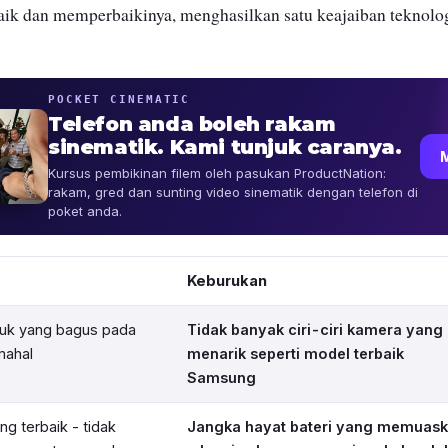
ik dan memperbaikinya, menghasilkan satu keajaiban teknolog
POCKET CINEMATIC
Telefon anda boleh rakam
sinematik. Kami tunjuk caranya.
Kursus pembikinan filem oleh pasukan ProductNation:
rakam, gred dan sunting video sinematik dengan telefon di
poket anda.
Keburukan
duk yang bagus pada
Tidak banyak ciri-ciri kamera yang
mahal
menarik seperti model terbaik
Samsung
g terbaik - tidak
Jangka hayat bateri yang memuas