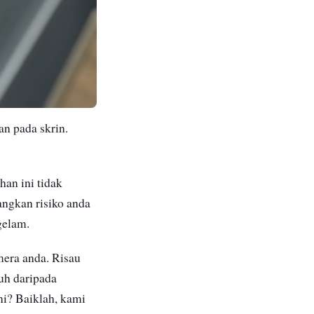
n pada skrin.
han ini tidak
angkan risiko anda
gelam.
mera anda. Risau
uh daripada
i? Baiklah, kami