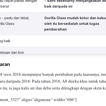
au cepat panas dengan
- kami sebenarny menjangkakan le
berat
baik daripada ini
k - padu dan tebal,
Gorilla Glass mudah kotor dan kabu
lla Glass
oleh itu bersedialah untuk tugas
pembersihan
g baik
legan dan licin
aran
 versi 2018 mempunyai banyak perubahan pada luarannya, me
ara daripada 2016. Pada tahun 2018, A8 direka khas untuk tah
in itu, ia juga kalis air dan debu serta dilengkapi dengan skrin k
chment_3327" align="alignnone" width="696"]