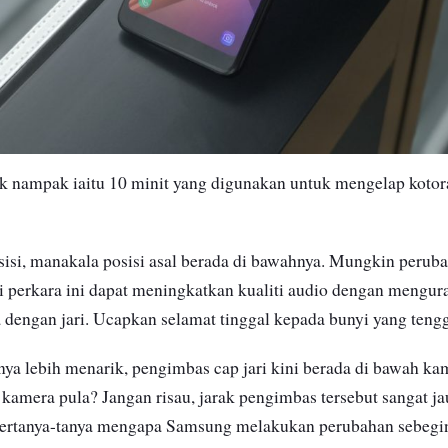
k nampak iaitu 10 minit yang digunakan untuk mengelap kotora
sisi, manakala posisi asal berada di bawahnya. Mungkin peruba
api perkara ini dapat meningkatkan kualiti audio dengan mengur
a dengan jari. Ucapkan selamat tinggal kepada bunyi yang teng
a lebih menarik, pengimbas cap jari kini berada di bawah ka
kamera pula? Jangan risau, jarak pengimbas tersebut sangat ja
 tertanya-tanya mengapa Samsung melakukan perubahan sebegin