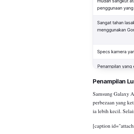
mudah sangkut at
penggunaan yang 
Sangat tahan lasa
menggunakan Gori
Specs kamera yan
Penampilan yang e
Penampilan Lu
Kalis air
Samsung Galaxy A8
perbezaan yang ket
ia lebih kecil. Sela
[caption id="atta