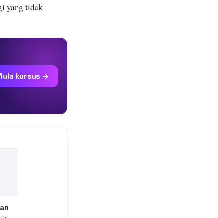
i yang tidak
Mula kursus →
kan