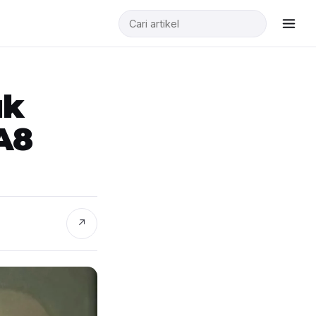
uk
A8
↗