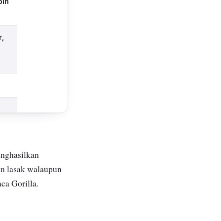
bih
r,
nghasilkan
an lasak walaupun
aca Gorilla.