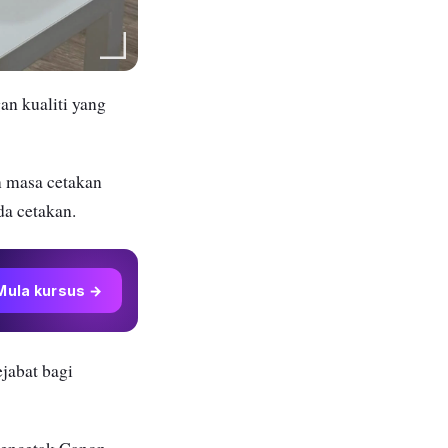
an kualiti yang
n masa cetakan
da cetakan.
Mula kursus →
ejabat bagi