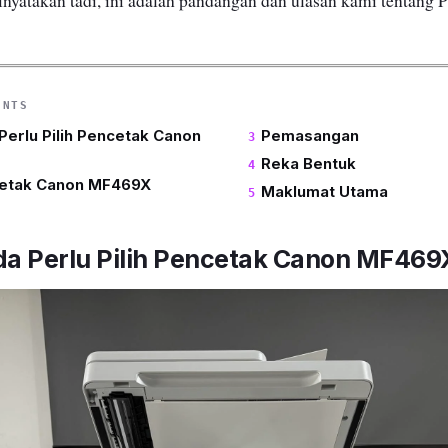
nyatakan tadi, ini adalah pandangan dan ulasan kami tentang
ENTS
erlu Pilih Pencetak Canon
Pemasangan
Reka Bentuk
etak Canon MF469X
Maklumat Utama
a Perlu Pilih Pencetak Canon MF469