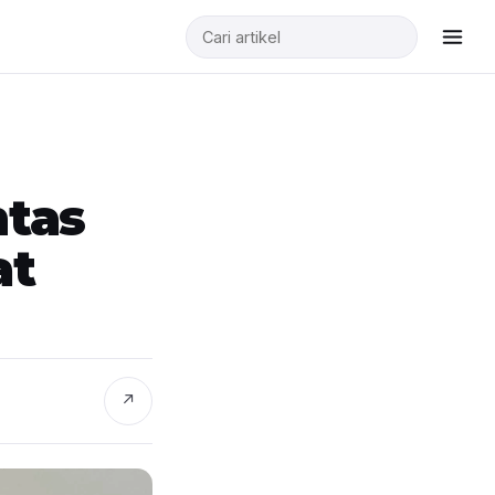
ntas
at
↗