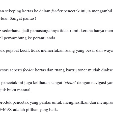
feeder
n sekeping kertas ke dalam
pencetak ini, ia mengambil
luar. Sangat pantas!
iz sederhana, jadi pemasangannya tidak rumit kerana hanya me
el penyambung ke peranti anda.
k pejabat kecil, tidak memerlukan ruang yang besar dan waya
feeder
sori seperti
kertas dan ruang kartrij toner mudah diakse
clean
 pencetak ini juga kelihatan sangat ‘
’ dengan navigasi y
ujuk buku manual.
 produk pencetak yang pantas untuk menghasilkan dan mempr
469X adalah pilihan yang baik.