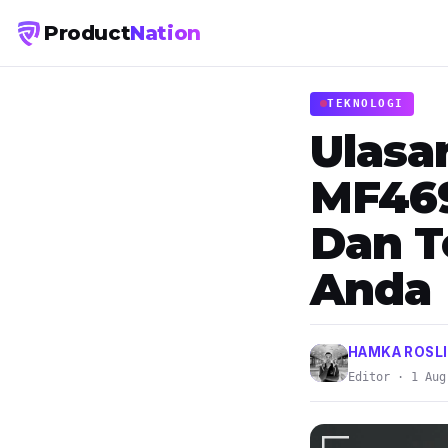
Product
Nation
TEKNOLOGI
Ulasa
MF469
Dan T
Anda
HAMKA ROSLI
Editor · 1 Aug