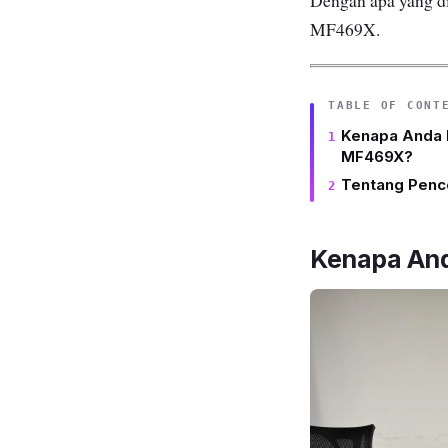
Dengan apa yang di
MF469X.
TABLE OF CONT
Kenapa Anda P
MF469X?
Tentang Penc
Kenapa And