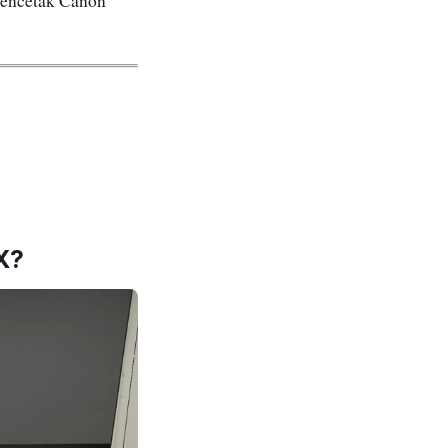
 Pencetak Canon
X?