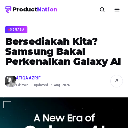
Product
Nation
SEMASA
Bersediakah Kita?
Samsung Bakal
Perkenalkan Galaxy AI
AFIQA AZRIF
↗
Editor · Updated 7 Aug 2026