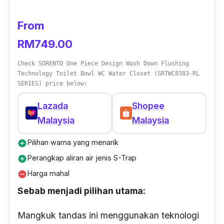
From
RM749.00
Check SORENTO One Piece Design Wash Down Flushing
Technology Toilet Bowl WC Water Closet (SRTWC8383-RL
SERIES) price below:
Lazada
Shopee
Malaysia
Malaysia
Pilihan warna yang menarik
add_circle
Perangkap aliran air jenis S-Trap
add_circle
Harga mahal
remove_circle
Sebab menjadi pilihan utama:
Mangkuk tandas ini menggunakan teknologi