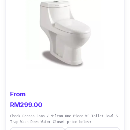
pembuatan jenis PP pada bahagian penutup
tandas.
Review:
‘Walaupun mahal, pembelian tetap berbaloi
dengan kualiti yang tinggi dan warna yang
elegan”
From
RM299.00
Check Docasa Como / Milton One Piece WC Toilet Bowl S
Trap Wash Down Water Closet price below: