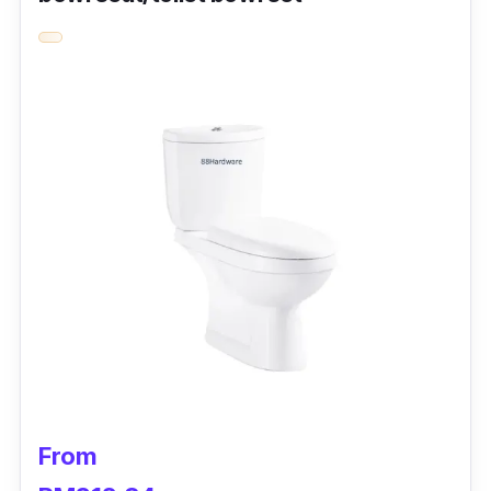
Jadi berat bukan penghalang bagi sesiapa
untuk menggunakannya.
Dengan rekaan bahagian bawah kerusi yang
diperbuat dari getah dapat menjamin
keselamatan pengguna dari tergelincir.
Selain itu, bahan seperti
stainless steel
dan
aluminium alloy
menjadikan kerusi ini ringan,
tahan lasak dan anti karat.
From