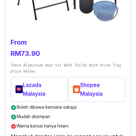
penggunanya.
From
RM73.90
Check Aluminium Seat Sit Bath Toilet With Urine Tray
price below:
Lazada
Shopee
Malaysia
Malaysia
Boleh dibawa kemana sahaja
add_circle
Mudah disimpan
add_circle
Warna kerusi hanya hitam
remove_circle