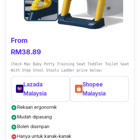
From
RM38.89
Check Mas Baby Potty Training Seat Toddler Toilet Seat
With Step Stool Stools Ladder price below:
Lazada
Shopee
Malaysia
Malaysia
Rekaan ergonomik
add_circle
Mudah dipasang
add_circle
Boleh disimpan
add_circle
Hanya untuk kanak-kanak
remove_circle