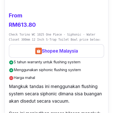
From
RM613.80
Check Torino WC 1025 One Piece - Siphonic - Water
Closet 300mm 12 Inch S-Trap Toilet Bowl price below:
Shopee Malaysia
5 tahun warranty untuk flushing system
add_circle
Menggunakan siphonic flushing system
add_circle
Harga mahal
remove_circle
Mangkuk tandas ini menggunakan
flushing
system
secara
siphonic
dimana sisa buangan
akan disedut secara
vacuum
.