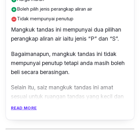
Boleh pilih jenis perangkap aliran air
add_circle
Tidak mempunyai penutup
remove_circle
Mangkuk tandas ini mempunyai dua pilihan
perangkap aliran air iaitu jenis “P” dan “S”.
Bagaimanapun, mangkuk tandas ini tidak
mempunyai penutup tetapi anda masih boleh
beli secara berasingan.
Selain itu, saiz mangkuk tandas ini amat
sesuai untuk ruangan tandas yang kecil dan
jimat ruang.
READ MORE
Bahan pembuatan mangkuk tandas ini
diperbuat daripada
ceramic
jadi anda tidak
perlu risau tentang kekuatan dan ketahanan