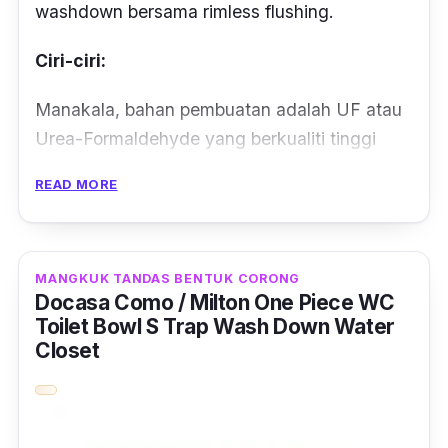
washdown
bersama
rimless flushing
.
Ciri-ciri:
Manakala, bahan pembuatan adalah UF atau
Urea-Formaldehyde yang berkualiti tinggi
pada bahagian penutup mangkuk tandas.
READ MORE
Bahan UF ini juga tahan calar jadi, anda tidak
perlu risau ketika menyetal dengan kasar
apabila mencuci tandas.
MANGKUK TANDAS BENTUK CORONG
Docasa Como / Milton One Piece WC
Erti kata lain, tandas anda akan kelihatan
Toilet Bowl S Trap Wash Down Water
Closet
seperti baru walaupun telah lama digunakan.
Bagaimanapun, terdapat jenis mangkuk
tandas lain yang menggunakan bahan