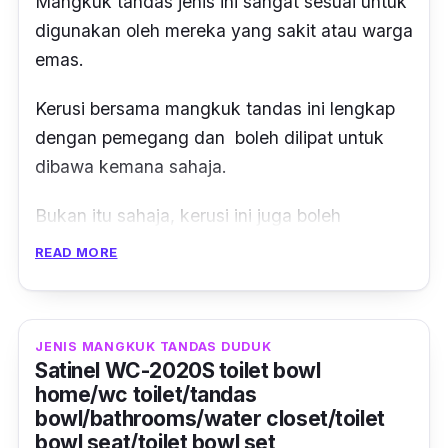
Mangkuk tandas jenis ini sangat sesuai untuk
digunakan oleh mereka yang sakit atau warga
emas.
Kerusi bersama mangkuk tandas ini lengkap
dengan pemegang dan boleh dilipat untuk
dibawa kemana sahaja.
Bukan itu sahaja, kerusi ini juga boleh
berpusing kesemua arah mengikut kemahuan
READ MORE
dan mempunyai tempat duduk dan tempat
sandar yang lembut.
JENIS MANGKUK TANDAS DUDUK
Jangan risau, tempat duduk beserta mangkuk
Satinel WC-2020S toilet bowl
tandas ini dapat menampung berat sehingga
home/wc toilet/tandas
150kg.
bowl/bathrooms/water closet/toilet
bowl seat/toilet bowl set