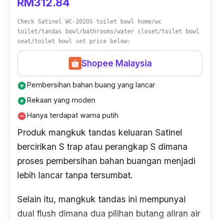
RM312.84
Check Satinel WC-2020S toilet bowl home/wc
toilet/tandas bowl/bathrooms/water closet/toilet bowl
seat/toilet bowl set price below:
Shopee Malaysia
Pembersihan bahan buang yang lancar
add_circle
Rekaan yang moden
add_circle
Hanya terdapat warna putih
remove_circle
Produk mangkuk tandas keluaran Satinel
bercirikan
S trap
atau perangkap S dimana
proses pembersihan bahan buangan menjadi
lebih lancar tanpa tersumbat.
Selain itu, mangkuk tandas ini mempunyai
dual flush dimana dua pilihan butang aliran air