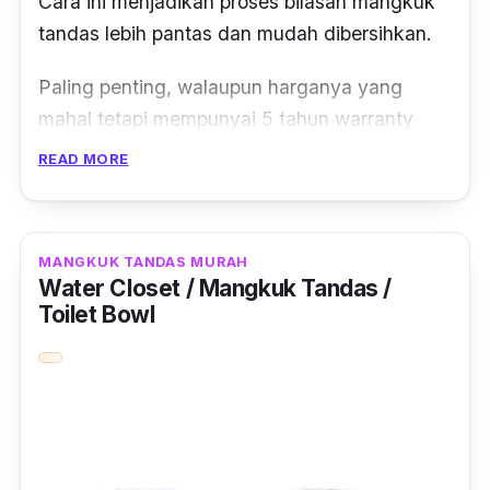
Cara ini menjadikan proses bilasan mangkuk
tandas lebih pantas dan mudah dibersihkan.
Paling penting, walaupun harganya yang
mahal tetapi mempunyai 5 tahun
warranty
untuk
flushing system.
READ MORE
Selain itu, mempunyai dua pilihan butang
untuk penggunaan kuantiti air ketika mencuci
MANGKUK TANDAS MURAH
iaitu 3 liter dan 6 liter.
Water Closet / Mangkuk Tandas /
Toilet Bowl