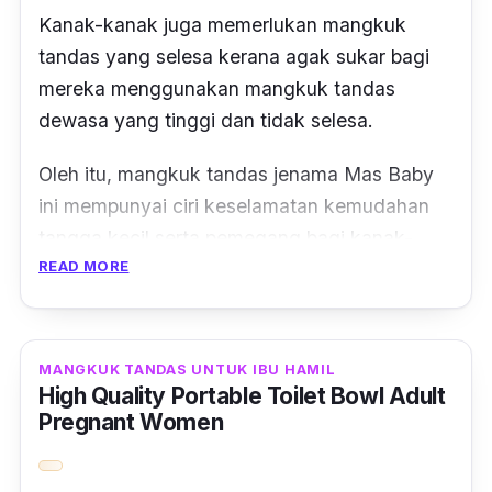
Kanak-kanak juga memerlukan mangkuk
tandas yang selesa kerana agak sukar bagi
mereka menggunakan mangkuk tandas
dewasa yang tinggi dan tidak selesa.
Oleh itu, mangkuk tandas jenama Mas Baby
ini mempunyai ciri keselamatan kemudahan
tangga kecil serta pemegang bagi kanak-
READ MORE
kanak untuk naik atau turun dari mangkuk
tandas.
Jangan risau, tangga tersebut lengkap
MANGKUK TANDAS UNTUK IBU HAMIL
dengan rekaan
anti-slip
pada getah bagi
High Quality Portable Toilet Bowl Adult
mengelakkan daripada tergelincir.
Pregnant Women
Menariknya lagi, tangga boleh disesuaikan