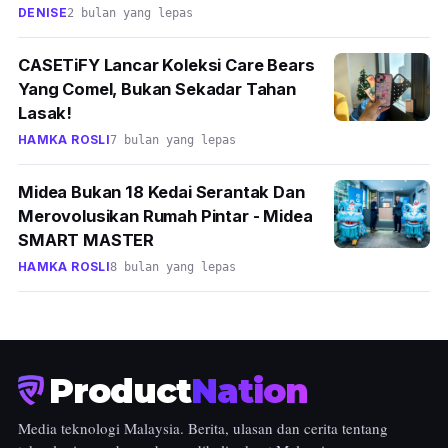
DENISE
2 bulan yang lepas
CASETiFY Lancar Koleksi Care Bears
Yang Comel, Bukan Sekadar Tahan
Lasak!
HAMKA ROSLI
7 bulan yang lepas
Midea Bukan 18 Kedai Serantak Dan
Merovolusikan Rumah Pintar - Midea
SMART MASTER
HAMKA ROSLI
8 bulan yang lepas
Product
Nation
Media teknologi Malaysia. Berita, ulasan dan cerita tentang