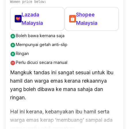
Women price below:
Lazada
Shopee
Malaysia
Malaysia
Boleh bawa kemana saja
add_circle
Mempunyai getah anti-slip
add_circle
Ringan
add_circle
Perlu dicuci secara manual
remove_circle
Mangkuk tandas ini sangat sesuai untuk ibu
hamil dan warga emas kerana rekaannya
yang boleh dibawa ke mana sahaja dan
ringan.
Hal ini kerana, kebanyakan ibu hamil serta
warga emas kerap ‘membuang’ sampai ada
yang susah untuk menahan.