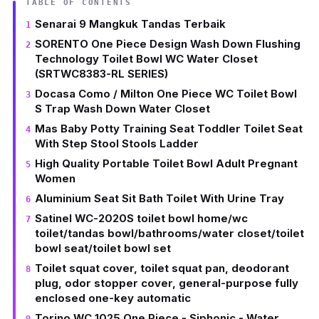
TABLE OF CONTENTS
Senarai 9 Mangkuk Tandas Terbaik
SORENTO One Piece Design Wash Down Flushing
Technology Toilet Bowl WC Water Closet
(SRTWC8383-RL SERIES)
Docasa Como / Milton One Piece WC Toilet Bowl
S Trap Wash Down Water Closet
Mas Baby Potty Training Seat Toddler Toilet Seat
With Step Stool Stools Ladder
High Quality Portable Toilet Bowl Adult Pregnant
Women
Aluminium Seat Sit Bath Toilet With Urine Tray
Satinel WC-2020S toilet bowl home/wc
toilet/tandas bowl/bathrooms/water closet/toilet
bowl seat/toilet bowl set
Toilet squat cover, toilet squat pan, deodorant
plug, odor stopper cover, general-purpose fully
enclosed one-key automatic
Torino WC 1025 One Piece - Siphonic - Water