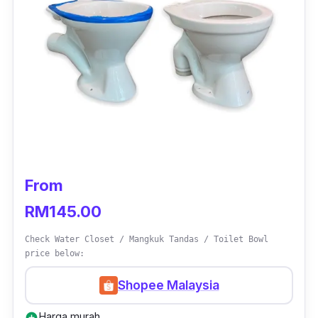
From
RM145.00
Check Water Closet / Mangkuk Tandas / Toilet Bowl
price below:
Shopee Malaysia
Harga murah
add_circle