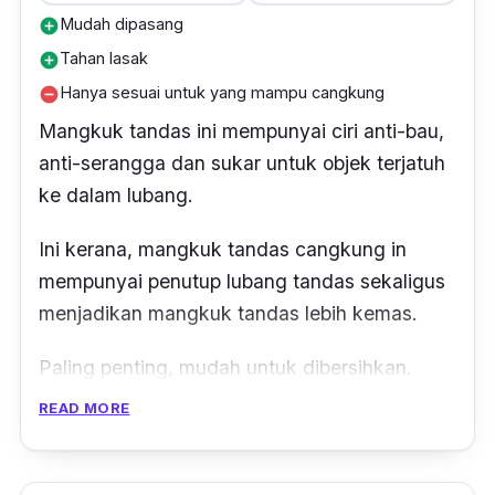
Mudah dipasang
add_circle
Tahan lasak
add_circle
Hanya sesuai untuk yang mampu cangkung
remove_circle
Mangkuk tandas ini mempunyai ciri anti-bau,
anti-serangga dan sukar untuk objek terjatuh
ke dalam lubang.
Ini kerana, mangkuk tandas cangkung in
mempunyai penutup lubang tandas sekaligus
menjadikan mangkuk tandas lebih kemas.
Paling penting, mudah untuk dibersihkan.
Anda tidak perlu mencuci bahagian badan
READ MORE
manguk tandas.