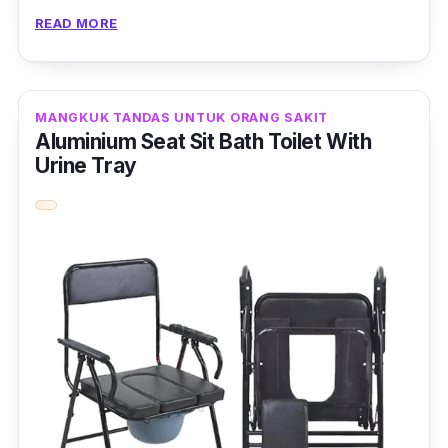
READ MORE
Jadi mangkuk tandas ini merupakan jalan
penyelesaian yang terbaik untuk mereka
kerana boleh diletakkan hanya di tepi katil.
MANGKUK TANDAS UNTUK ORANG SAKIT
Aluminium Seat Sit Bath Toilet With
Jangan risau, mangkuk tandas ini mempunyai
Urine Tray
ciri
anti-slip rubber
yang lembut dimana
mereka tidak akan tergelincir sewaktu
memakainya.
Mangkuk tandas ini juga mampu menampung
sehingga 150kg muatan dalam satu masa.
Menariknya lagi, mangkuk tandas ini
mempunyai tempat letak handphone serta
pemegang tisu tandas untuk kemudahan