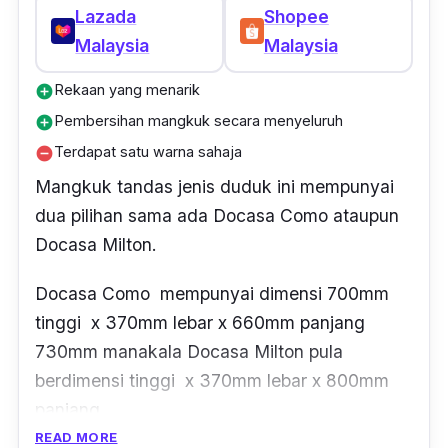
Lazada
Shopee
Malaysia
Malaysia
Rekaan yang menarik
add_circle
Pembersihan mangkuk secara menyeluruh
add_circle
Terdapat satu warna sahaja
remove_circle
Mangkuk tandas jenis duduk ini mempunyai
dua pilihan sama ada Docasa Como
ataupun
Docasa Milton.
Docasa Como
mempunyai dimensi
700mm
tinggi x 370mm lebar x 660mm panjang
730mm manakala Docasa Milton pula
berdimensi tinggi x 370mm lebar x 800mm
panjang
.
READ MORE