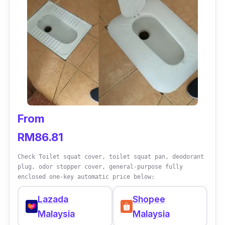
From
RM86.81
Check Toilet squat cover, toilet squat pan, deodorant
plug, odor stopper cover, general-purpose fully
enclosed one-key automatic price below:
Lazada
Shopee
Malaysia
Malaysia