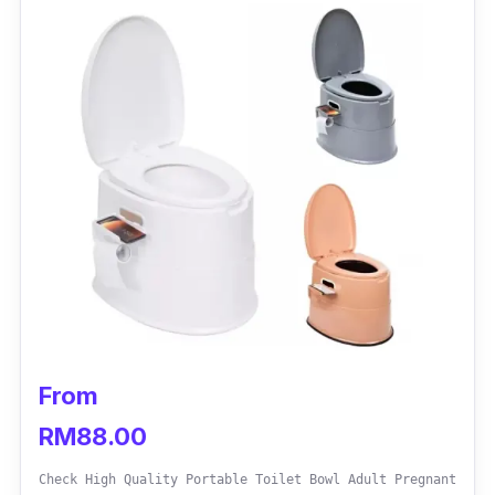
dengan dua pilihan ketinggian dan lengkap
dengan rekaan pee catcher bagi
mengelakkan percikan air kencing ke tempat
lain.
Malah, tempat duduk juga mempunyai lapik
kusyen yang tebal memberikan keselesaan
untuk si kecil anda.
From
RM88.00
Check High Quality Portable Toilet Bowl Adult Pregnant