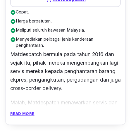
Jenis barangan yang diterima;
Cepat.
add_circle
Kesemua jenis barang kecuali barang
Harga berpatutan.
add_circle
terlarang.
Meliputi seluruh kawasan Malaysia.
add_circle
Menyediakan pelbagai jenis kenderaan
add_circle
penghantaran.
Matdespatch bermula pada tahun 2016 dan
sejak itu, pihak mereka mengembangkan lagi
servis mereka kepada penghantaran barang
ekpres, pengangkutan, pergudangan dan juga
cross-border delivery.
Malah, Matdespatch menawarkan servis dan
perkhidmatan menarik kepada pelanggan
READ MORE
seperti pembelian barangan keperluan dan
kehendak atas talian, penghantaran dalam