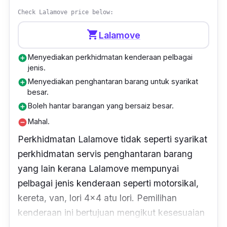
Check Lalamove price below:
shopping_cart
Lalamove
Menyediakan perkhidmatan kenderaan pelbagai
add_circle
jenis.
Menyediakan penghantaran barang untuk syarikat
add_circle
besar.
Boleh hantar barangan yang bersaiz besar.
add_circle
Mahal.
remove_circle
Perkhidmatan Lalamove tidak seperti syarikat
perkhidmatan servis penghantaran barang
yang lain kerana Lalamove mempunyai
pelbagai jenis kenderaan seperti motorsikal,
kereta, van, lori 4x4 atu lori. Pemilihan
kenderaan ini bertujuan mengikut kesesuaian