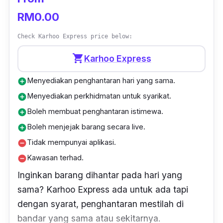
Semua jenis barang.
RM0.00
Check Karhoo Express price below:
shopping_cart
Karhoo Express
Menyediakan penghantaran hari yang sama.
add_circle
Menyediakan perkhidmatan untuk syarikat.
add_circle
Boleh membuat penghantaran istimewa.
add_circle
Boleh menjejak barang secara live.
add_circle
Tidak mempunyai aplikasi.
remove_circle
Kawasan terhad.
remove_circle
Inginkan barang dihantar pada hari yang
sama? Karhoo Express ada untuk ada tapi
dengan syarat, penghantaran mestilah di
bandar yang sama atau sekitarnya.