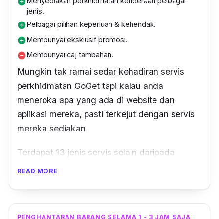
Menyediakan perkhidmatan kenderaan pelbagai
add_circle
jenis.
Pelbagai pilihan keperluan & kehendak.
add_circle
Mempunyai eksklusif promosi.
add_circle
Mempunyai caj tambahan.
remove_circle
Mungkin tak ramai sedar kehadiran servis
perkhidmatan GoGet tapi kalau anda
meneroka apa yang ada di website dan
aplikasi mereka, pasti terkejut dengan servis
mereka sediakan.
Terdapat 13 jenis servis selain daripada
menghantar dan mengambil barangan
READ MORE
pelanggan, antaranya mencari kerja sambilan,
kerja pembersihan, pengambilan kerja untuk
apa-apa urusan, memasukkan deposit cek
PENGHANTARAN BARANG SELAMA 1 - 3 JAM SAJA