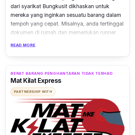
dari syarikat Bungkusit dikhaskan untuk
mereka yang inginkan sesuatu barang dalam
tempoh yang cepat. Misalnya, anda tertinggal
dokumen di rumah dan memerlukan
runner
mengambilnya, servis Bungkusit adalah
READ MORE
pilihan yang tepat.
Jangan risau, setiap servis penghantaran
mengambil masa selama 1 jam dan Bungkusit
BERAT BARANG PENGHANTARAN TIDAK TERHAD
Mat Kilat Express
hanya menyediakan servis membeli dan
menghantar apa saja barang yang bersesuai
PARTNERSHIP WITH
dengan kenderaan motosikal. Dalam kata
mudah, anda seperti memiliki
runner
bermotosikal peribadi.
Menariknya lagi, ketika Bungkusit dalam