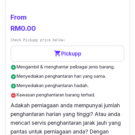
From
RM0.00
Check Pickupp price below:
shopping_cart
Pickupp
Mengambil & menghantar pelbagai jenis barang.
add_circle
Menyediakan penghantaran hari yang sama.
add_circle
Menyediakan penghantaran hadiah.
add_circle
Kawasan penghantaran barang terhad.
remove_circle
Adakah perniagaan anda mempunyai jumlah
penghantaran harian yang tinggi? Atau anda
mencari servis penghantaran jarak jauh yang
pantas untuk perniagaan anda? Dengan