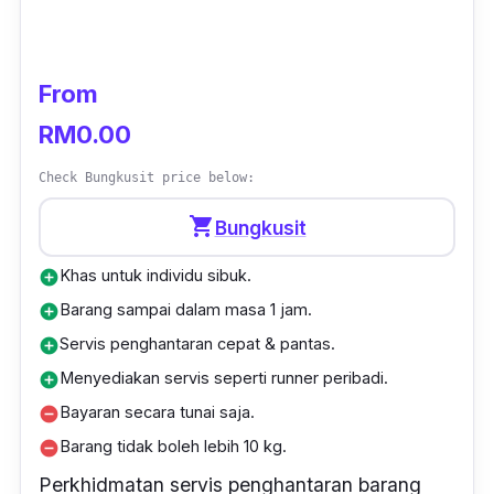
Lancome, The Face Shop, Mr. DIY dan
banyak lagi.
From
Jenis barangan yang diterima;
RM0.00
Dokumen.
Check Bungkusit price below:
Ubat-ubatan.
shopping_cart
Bungkusit
Barangan dapur.
Khas untuk individu sibuk.
Bungkusan (barang yang dibungkus dalam
add_circle
kotak atau beg)
Barang sampai dalam masa 1 jam.
add_circle
Servis penghantaran cepat & pantas.
add_circle
Makanan yang dibungkus (tidak mudah
Menyediakan servis seperti runner peribadi.
add_circle
rosak, tidak beku, tidak rapuh)
Bayaran secara tunai saja.
remove_circle
Barang tidak boleh lebih 10 kg.
remove_circle
Perkhidmatan servis penghantaran barang