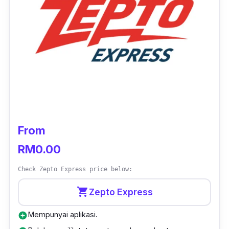
Jenis barangan yang diterima;
Semua jenis barang.
From
RM0.00
Check Zepto Express price below:
shopping_cart
Zepto Express
Mempunyai aplikasi.
add_circle