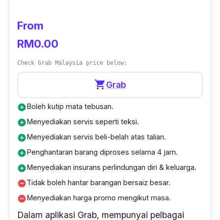
Barangan dapur.
From
Barangan kecil.
RM0.00
Dokumen.
Check Grab Malaysia price below:
Perabot.
shopping_cart
Grab
Barangan kain.
Boleh kutip mata tebusan.
add_circle
Barangan elektrik.
Menyediakan servis seperti teksi.
add_circle
Makanan dan minuman.
Menyediakan servis beli-belah atas talian.
add_circle
Barangan pertukangan dan pembinaan.
Penghantaran barang diproses selama 4 jam.
add_circle
Menyediakan insurans perlindungan diri & keluarga.
add_circle
Tidak boleh hantar barangan bersaiz besar.
remove_circle
Menyediakan harga promo mengikut masa.
remove_circle
Dalam aplikasi Grab, mempunyai pelbagai