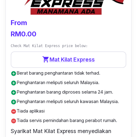
perjalanan menghantar barang anda dan pada
masa yang sama anda terlupa satu lagi
From
barang. Jangan risau, anda boleh hubungi
runner
semula untuk membuat penghantaran
RM0.00
semula.
Check Mat Kilat Express price below:
Jenis barangan yang diterima;
shopping_cart
Mat Kilat Express
Semua barang asalkan tidak melebihi 10
Berat barang penghantaran tidak terhad.
add_circle
kilogram.
Penghantaran meliputi seluruh Malaysia.
add_circle
Penghantaran barang diproses selama 24 jam.
add_circle
Penghantaran meliputi seluruh kawasan Malaysia.
add_circle
Tiada aplikasi
remove_circle
Tiada servis pemindahan barang perabot rumah.
remove_circle
Syarikat Mat Kilat Express menyediakan