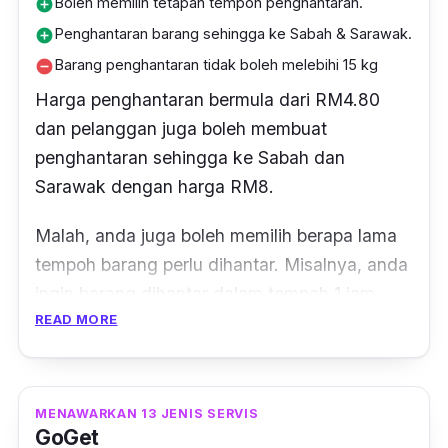
Boleh memilih tetapan tempoh penghantaran.
add_circle
Penghantaran barang sehingga ke Sabah & Sarawak.
add_circle
Barang penghantaran tidak boleh melebihi 15 kg
remove_circle
Harga penghantaran bermula dari RM4.80
dan pelanggan juga boleh membuat
penghantaran sehingga ke Sabah dan
Sarawak dengan harga RM8.
Malah, anda juga boleh memilih berapa lama
tempoh barang perlu dihantar. Misalnya, anda
ingin barang dihantar dalam tempoh 1 jam
READ MORE
jadi, anda boleh membuat pilihan ketika
melakukan proses penghantaran. Anda juga
boleh membuat pilihan jika ingin barang
dihantar dalam tempoh 3 jam.
MENAWARKAN 13 JENIS SERVIS
GoGet