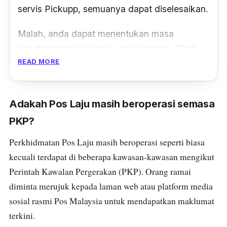
servis Pickupp, semuanya dapat diselesaikan.
Malah, anda dapat menentukan masa
penghantaran sekiranya tiada rumah. Pihak
READ MORE
Pickupp juga menyediakan perkhidmatan
penghantaran hari yang sama dan akan
diproses selama 4 jam.
Adakah Pos Laju masih beroperasi semasa
Bagaimanapun,
perkhidmatan penghantaran
PKP?
same-day-delivery
hanya ditawarkan di
Perkhidmatan Pos Laju masih beroperasi seperti biasa
kawasan di Lembah Klang dari hari Isnin
kecuali terdapat di beberapa kawasan-kawasan mengikut
hingga Jumaat 9 pagi hingga 9 malam.
Perintah Kawalan Pergerakan (PKP). Orang ramai
diminta merujuk kepada laman web atau platform media
sosial rasmi Pos Malaysia untuk mendapatkan maklumat
terkini.