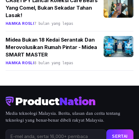
CASETiFY Lancar Koleksi Care Bears
Yang Comel, Bukan Sekadar Tahan
Lasak!
HAMKA ROSLI
7 bulan yang lepas
Midea Bukan 18 Kedai Serantak Dan
Merovolusikan Rumah Pintar - Midea
SMART MASTER
HAMKA ROSLI
8 bulan yang lepas
Product
Nation
Media teknologi Malaysia. Berita, ulasan dan cerita tentang
teknologi yang benar-benar dibeli rakyat Malaysia.
SERTAI