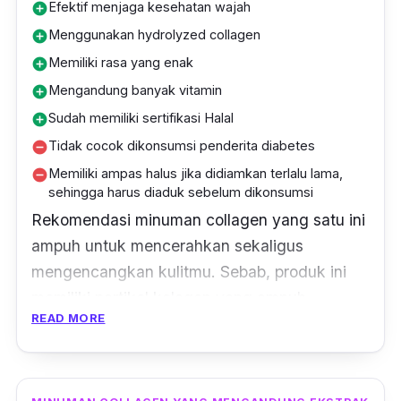
Efektif menjaga kesehatan wajah
add_circle
Menggunakan hydrolyzed collagen
add_circle
Memiliki rasa yang enak
add_circle
Mengandung banyak vitamin
add_circle
Sudah memiliki sertifikasi Halal
add_circle
Tidak cocok dikonsumsi penderita diabetes
remove_circle
Memiliki ampas halus jika didiamkan terlalu lama,
remove_circle
sehingga harus diaduk sebelum dikonsumsi
Rekomendasi minuman collagen yang satu ini
ampuh untuk mencerahkan sekaligus
mengencangkan kulitmu. Sebab, produk ini
memiliki partikel kolagen yang ampuh
READ MORE
mencerahkan kulit, mengatasi jerawat,
menghilangkan bekas jerawat, dan menjaga
kekenyalan kulitmu.