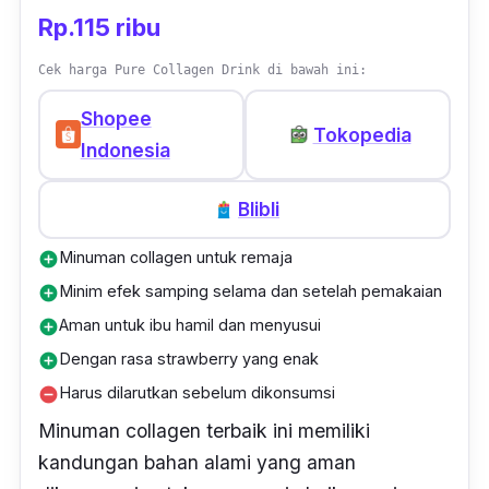
produk ini efektif mengatasi gejala penuaan
Rp.115 ribu
pada wanita berusia di atas 30 tahun.
Hasilnya akan mulai terlihat dari hari ke-6,
Cek harga Pure Collagen Drink di bawah ini:
apabila kamu rutin mengonsumsinya sekali
Shopee
setiap hari. Setelahnya, kamu bisa
Tokopedia
Indonesia
mengonsumsinya rutin sekali seminggu untuk
perawatan kulit.
Blibli
Tingginya kandungan silk protein alias
Minuman collagen untuk remaja
add_circle
peptida efektif untuk melembabkan kulit
Minim efek samping selama dan setelah pemakaian
add_circle
secara menyeluruh, baik pada wajah maupun
Aman untuk ibu hamil dan menyusui
add_circle
badan. Sedangkan ekstra biji perilla yang
Dengan rasa strawberry yang enak
add_circle
kaya asam amino berperan untuk regenerasi
Harus dilarutkan sebelum dikonsumsi
remove_circle
kulit dan menyamarkan bekas jerawat serta
Minuman collagen terbaik ini memiliki
flek hitam. Belum lagi ada tambahan soy
kandungan bahan alami yang aman
isoflavon yang mampu meningkatkan