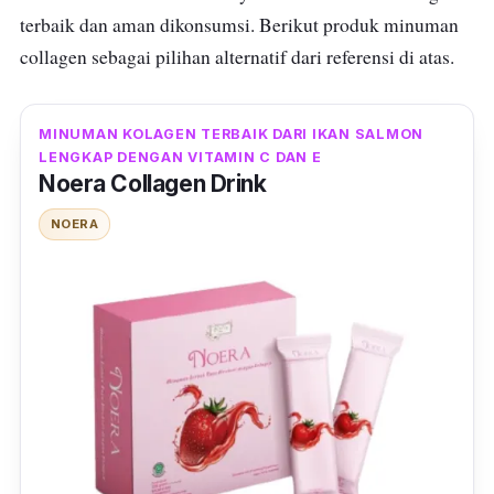
terbaik dan aman dikonsumsi. Berikut produk minuman
tampak lebih cerah, menutrisi kulit untuk
collagen sebagai pilihan alternatif dari referensi di atas.
mencegah penuaan dini, memudarkan flek
hitam akibat luka, jerawat atau paparan sinar
matahari.
MINUMAN KOLAGEN TERBAIK DARI IKAN SALMON
LENGKAP DENGAN VITAMIN C DAN E
Secara khusus, ekstrak blueberry dan vitamin
Noera Collagen Drink
C di dalam AIMI Joju collagen drink akan
NOERA
membantu meredakan peradangan,
memperlancar sistem metabolisme, sekaligus
menyehatkan jantung dan menekan risiko
kanker karena kandungan antioksidan yang
tinggi.
Meski aman dan sudah mengantongi izin
BPOM, konsumsi AIMI Joju collagen drink
sebaiknya melalui konsultasi dokter terlebih