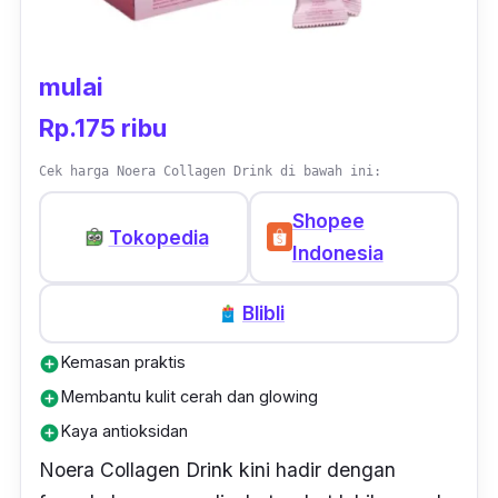
dulu untuk ibu hamil atau menyusui. Produk
ini memiliki warna pink yang cantik dan rasa
mulai
asam yang menyegarkan dari ekstrak
blueberrynya. Minuman kolagen AIMI Joju ini
Rp.175 ribu
tersedia dalam 1 box dengan isi 15 sachet.
Cek harga Noera Collagen Drink di bawah ini:
Shopee
Tokopedia
Indonesia
Blibli
Kemasan praktis
add_circle
Membantu kulit cerah dan glowing
add_circle
Kaya antioksidan
add_circle
Noera Collagen Drink kini hadir dengan