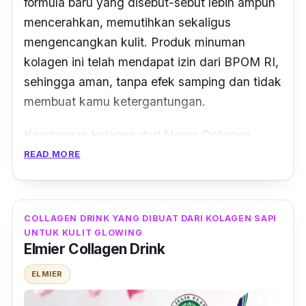
formula baru yang disebut-sebut lebih ampuh
mencerahkan, memutihkan sekaligus
mengencangkan kulit. Produk minuman
kolagen ini telah mendapat izin dari BPOM RI,
sehingga aman, tanpa efek samping dan tidak
membuat kamu ketergantungan.
Kandungan kolagen dari Noera Collagen
Drink diperoleh dari salmon beserta
READ MORE
kandungan glutathione. Kolagen ini memiliki
kandungan kalori, karbohidrat dan lemak
yang lebih rendah. Sehingga cocok untuk
COLLAGEN DRINK YANG DIBUAT DARI KOLAGEN SAPI
kamu yang sedang diet atau menjaga berat
UNTUK KULIT GLOWING
Elmier Collagen Drink
badan.
ELMIER
Selain kandungan kolagen dan glutathione,