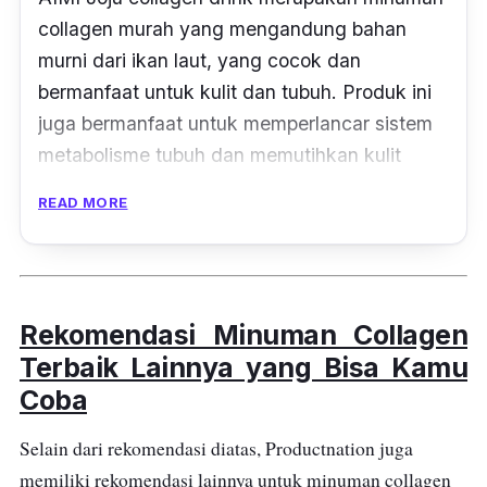
collagen murah yang mengandung bahan
Untuk penyajian minuman collagen Everwhite
murni dari ikan laut, yang cocok dan
ini sangat mudah karena, ketika diseduh
bermanfaat untuk kulit dan tubuh. Produk ini
bubuknya mudah larut bahkan hanya 2 kali
juga bermanfaat untuk memperlancar sistem
aduk. Warna yang dihasilkan juga cantik dan
metabolisme tubuh dan memutihkan kulit
memiliki wangi buah yang enak. Collagen
wajah yang kusam.
Everwhite ini tersedia dalam 1 box dengan isi
READ MORE
16 sachet.
AIMI Joju collagen drink merupakan minuman
collagen murni dari ikan laut dalam yang
cocok dan bermanfaat untuk kulit dan tubuh.
Rekomendasi Minuman Collagen
Selain collagen, produk ini mengandung gluta,
Terbaik Lainnya yang Bisa Kamu
ekstrak blueberry dan vitamin C.
Coba
Berbagai manfaat dari minuman collagen ini
Selain dari rekomendasi diatas, Productnation juga
termasuk membantu memutihkan dan
memiliki rekomendasi lainnya untuk minuman collagen
mengencangkan wajah, membuat kulit