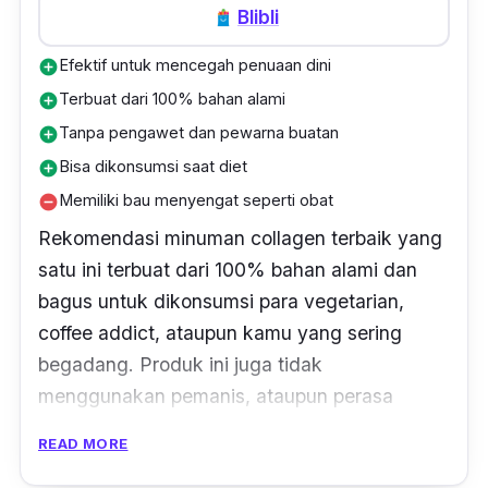
kulit dengan lebih sehat tanpa efek samping.
Blibli
Selain kesehatan kulit, rutin mengonsumsi
Efektif untuk mencegah penuaan dini
produk ini juga efektif untuk menjaga
add_circle
kesehatan kuku serta rambut.
Terbuat dari 100% bahan alami
add_circle
Tanpa pengawet dan pewarna buatan
add_circle
Sayangnya, minuman collagen dari Ms Glow
Bisa dikonsumsi saat diet
add_circle
ini ketika diseduh memiliki warna bening yang
Memiliki bau menyengat seperti obat
remove_circle
keruh dan memiliki wangi khas yang
Rekomendasi minuman collagen terbaik yang
menyengat. Meski begitu, produk ini mampu
satu ini terbuat dari 100% bahan alami dan
mencerahkan dan membuat kulitmu
glowing
bagus untuk dikonsumsi para vegetarian,
dalam beberapa waktu saja tanpa harus ke
coffee addict,
ataupun kamu yang sering
klinik kecantikan.
begadang. Produk ini juga tidak
menggunakan pemanis, ataupun perasa
Produk ini dikemas dalam 1 box dengan
buatan, sehingga
aman
dikonsumsi ketika
packaging
yang kecil berisi 15 sachet dengan
READ MORE
menjalankan program diet atau penderita
berat isi 15 gr. Cara penyajiannya juga sangat