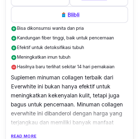
menyegarkan. Meski begitu, minuman ini
menghasilkan kulit yang lebih halus dan
Blibli
sehat, karena kebutuhan nutrisi yang
Bisa dikonsumsi wanita dan pria
add_circle
terpenuhi dengan baik, jika dikonsumsi secara
Kandungan fiber tinggi, baik untuk pencernaan
add_circle
rutin.
Efektif untuk detoksifikasi tubuh
add_circle
Meskipun memiliki kandungan kolagen yang
Meningkatkan imun tubuh
add_circle
tergolong tinggi, tetapi berat badan kamu
Hasilnya baru terlihat sekitar 14 hari pemakaian
remove_circle
akan tetap aman dan diet berjalan lancar.
Suplemen minuman
collagen
terbaik dari
Minuman collagen ini juga tidak menimbulkan
Everwhite ini bukan hanya efektif untuk
efek samping selama pemakaian ataupun
meningkatkan kekenyalan kulit, tetapi juga
ketika kamu berhenti mengonsumsinya
bagus untuk pencernaan. Minuman collagen
sewaktu-waktu.
everwhite ini dibanderol dengan harga yang
terjangkau dan memiliki banyak manfaat
untuk kesehatan tubuhmu.
READ MORE