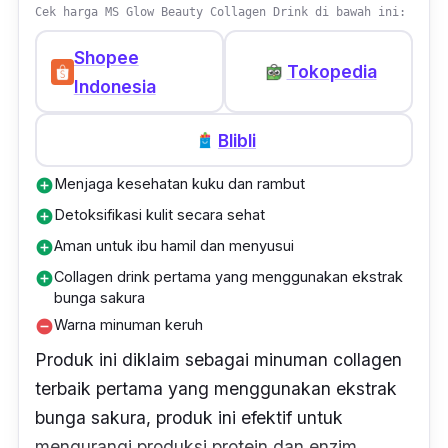
Cek harga MS Glow Beauty Collagen Drink di bawah ini:
A berfungsi untuk melindungi kulit dari polusi
ataupun asap rokok, sehingga kulit tidak
Shopee
Tokopedia
kusam dan terlihat lebih cerah. Sedangkan
Indonesia
vitamin C berfungsi untuk meningkatkan
Blibli
produksi kolagen dan menjaga kekenyalan
kulit.
Menjaga kesehatan kuku dan rambut
add_circle
Detoksifikasi kulit secara sehat
add_circle
Selain itu, kandungan
green algae
efektif
Aman untuk ibu hamil dan menyusui
add_circle
untuk mengatasi jerawat dan menyamarkan
Collagen drink pertama yang menggunakan ekstrak
add_circle
bekas jerawat, sehingga tekstur kulit wajah
bunga sakura
lebih halus. Sedangkan ekstrak pomegranate
Warna minuman keruh
remove_circle
mampu meminimalisir gejala penuaan dini dan
Produk ini diklaim sebagai minuman collagen
membuat wajah kamu terlihat lebih awet
terbaik
pertama yang menggunakan ekstrak
muda. Tidak lupa kandungan vitamin D yang
bunga sakura, produk ini efektif untuk
tinggi berfungsi untuk menyehatkan wajah
mengurangi produksi protein dan enzim