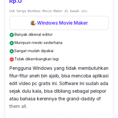
Rp.0
Cek harga Windows Movie Maker di bawah ini:
Windows Movie Maker
Banyak dikenal editor
add_circle
Mumpuni meski sederhana
add_circle
Sangat mudah dipakai
add_circle
Tidak dikembangkan lagi
remove_circle
Pengguna Windows yang tidak membutuhkan
fitur-fitur aneh
bin
ajaib, bisa mencoba aplikasi
edit video pc gratis ini.
Software
ini sudah ada
sejak dulu kala, bisa dibilang sebagai pelopor
atau bahasa kerennya
the grand-daddy of
them all
.