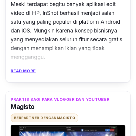
Meski terdapat begitu banyak aplikasi
edit
video di HP, InShot berhasil menjadi salah
satu yang paling populer di
platform
Android
dan iOS. Mungkin karena konsep bisnisnya
yang menyediakan seluruh fitur secara gratis
dengan menampilkan iklan yang tidak
mengganggu.
READ MORE
Versi berbayar akan menghilangkan iklan-
iklan tersebut dan pengguna juga bisa
berlangganan untuk mendapatkan tambahan
beberapa fitur lain. Aplikasi ini mudah
PRAKTIS BAGI PARA VLOGGER DAN YOUTUBER
Magisto
digunakan dan menyediakan berbagai fitur
yang cukup untuk pengeditan video di hp.
BERPARTNER DENGAN
MAGISTO
Pengguna bisa memotong, memisahkan,
membuang, menambahkan, dan mengubah