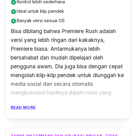
Kontrol lebih sederhana
add_circle
Ideal untuk klip pendek
add_circle
Banyak versi sesuai OS
add_circle
Bisa dibilang bahwa Premiere Rush adalah
versi yang lebih ringan dari kakaknya,
Premiere biasa. Antarmukanya lebih
bersahabat dan mudah dipelajari oleh
pengguna awam. Dia juga bisa dengan cepat
mengolah klip-klip pendek untuk diunggah ke
media sosial dan secara otomatis
mengkonversi hasilnya dalam rasio yang
dibutuhkan oleh setiap
platform
tersebut.
READ MORE
Aplikasi ini tersedia untuk Android, iOS,
Windows, dan MacOS. Versi gratisnya
memiliki batasan ekspor 3 video dan 2GB
TANPA WATERMARK DAN APLIKASI RINGAN, TIDAK