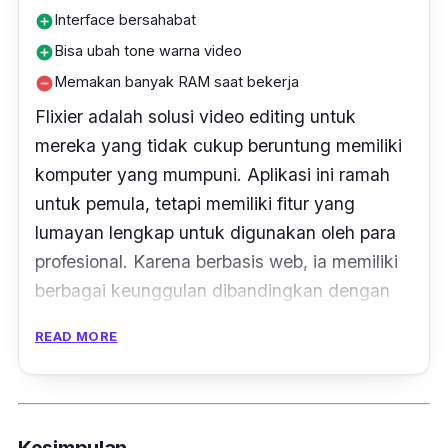
Interface bersahabat
add_circle
Bisa ubah tone warna video
add_circle
Memakan banyak RAM saat bekerja
remove_circle
Flixier adalah solusi
video
editing
untuk
mereka yang tidak cukup beruntung memiliki
komputer yang mumpuni. Aplikasi ini ramah
untuk pemula, tetapi memiliki fitur yang
lumayan lengkap untuk digunakan oleh para
profesional. Karena berbasis
web
, ia memiliki
berbagai keunggulan dibandingkan dengan
aplikasi berbasis PC.
READ MORE
Meskipun proses
rendering
yang dilakukan
secara umum sudah cepat, tetapi Flixier
mungkin adalah salah satu layanan atau