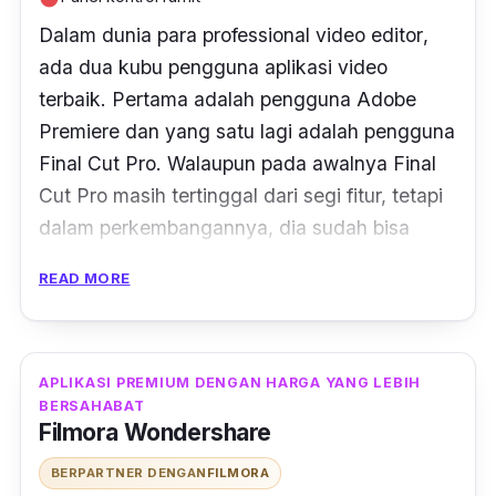
Dalam dunia para
professional
video
editor
,
ada dua kubu pengguna aplikasi video
terbaik. Pertama adalah pengguna Adobe
Premiere dan yang satu lagi adalah pengguna
Final Cut Pro. Walaupun pada awalnya Final
Cut Pro masih tertinggal dari segi fitur, tetapi
dalam perkembangannya, dia sudah bisa
berdiri sejajar dengan Premiere bahkan
READ MORE
mengungguli dalam beberapa hal.
Poin yang membedakannya hanya bahwa
Final Cut Pro dibuat eksklusif untuk
platform
APLIKASI PREMIUM DENGAN HARGA YANG LEBIH
BERSAHABAT
MacOS. Ini artinya dia bisa bekerja dengan
Filmora Wondershare
mulus dan lebih ringan, dan pengguna tidak
dipusingkan dengan urusan virus dan
update
.
BERPARTNER DENGAN
FILMORA