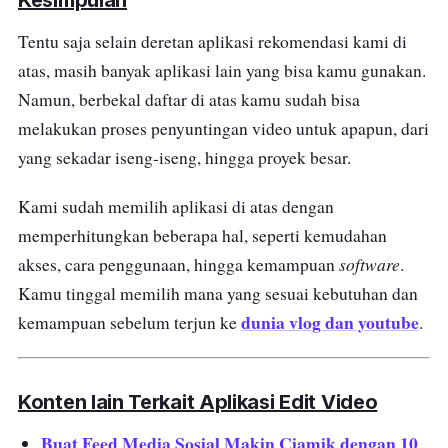
Kesimpulan
aplikasi edit video tercepat. Materi video bisa
diambil dari komputer atau langsung dari
Tentu saja selain deretan aplikasi rekomendasi kami di
penyimpanan
online
. Proyek video bisa
atas, masih banyak aplikasi lain yang bisa kamu gunakan.
diakses dari
gadget
apapun dengan koneksi
Namun, berbekal daftar di atas kamu sudah bisa
internet.
melakukan proses penyuntingan video untuk apapun, dari
yang sekadar iseng-iseng, hingga proyek besar.
Hasilnya bisa diunggah ke YouTube dan
berbagai
channel sosmed
dalam sekejap
Kami sudah memilih aplikasi di atas dengan
mata. Aplikasi ini bisa diakses secara gratis
memperhitungkan beberapa hal, seperti kemudahan
tanpa pembatasan fitur
editing
. Versi
software
akses, cara penggunaan, hingga kemampuan
.
berbayarnya memberikan kapasitas
Kamu tinggal memilih mana yang sesuai kebutuhan dan
penyimpanan lebih besar, durasi ekspor video
dunia vlog dan youtube
kemampuan sebelum terjun ke
.
yang lebih panjang, dan resolusi yang lebih
tinggi.
Konten lain Terkait Aplikasi Edit Video
Buat Feed Media Sosial Makin Ciamik dengan 10