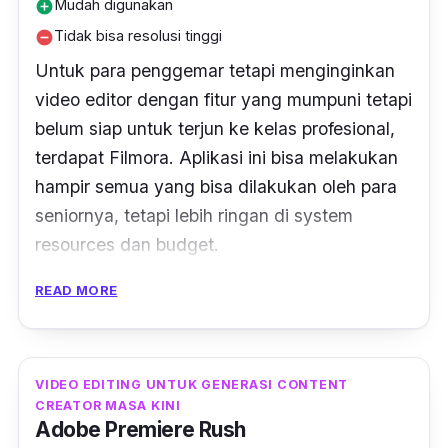
Mudah digunakan
add_circle
Tidak bisa resolusi tinggi
remove_circle
Untuk para penggemar tetapi menginginkan
video
editor
dengan fitur yang mumpuni tetapi
belum siap untuk terjun ke kelas profesional,
terdapat Filmora. Aplikasi ini bisa melakukan
hampir semua yang bisa dilakukan oleh para
seniornya, tetapi lebih ringan di
system
resources
dan
budget
.
READ MORE
Aplikasi ini tersedia untuk Windows dan
MacOS. Untuk mereka yang ingin mencoba
bisa men
download
versi
trial
30 hari. Filmora
juga memberikan banyak kebebasan dalam
VIDEO EDITING UNTUK GENERASI CONTENT
CREATOR MASA KINI
penggunaannya, mulai dari tambahan efek
Adobe Premiere Rush
hingga stiker yang kekinian.