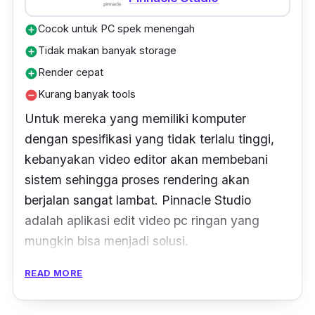
Cocok untuk PC spek menengah
add_circle
Tidak makan banyak storage
add_circle
Render cepat
add_circle
Kurang banyak tools
remove_circle
Untuk mereka yang memiliki komputer
dengan spesifikasi yang tidak terlalu tinggi,
kebanyakan video editor akan membebani
sistem sehingga proses
rendering
akan
berjalan sangat lambat. Pinnacle Studio
adalah aplikasi edit video pc ringan yang
mungkin bisa menjadi solusi.
READ MORE
Aplikasi ini hanya tersedia untuk Windows
PC. Untuk yang ingin mencoba, bisa