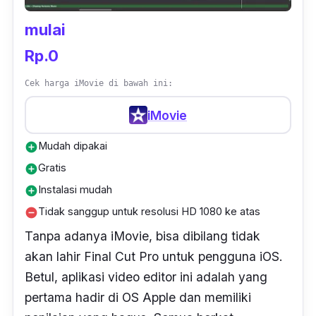
mulai
Rp.0
Cek harga iMovie di bawah ini:
iMovie
Mudah dipakai
add_circle
Gratis
add_circle
Instalasi mudah
add_circle
Tidak sanggup untuk resolusi HD 1080 ke atas
remove_circle
Tanpa adanya iMovie, bisa dibilang tidak
akan lahir Final Cut Pro untuk pengguna iOS.
Betul, aplikasi
video editor
ini adalah yang
pertama hadir di OS Apple dan memiliki