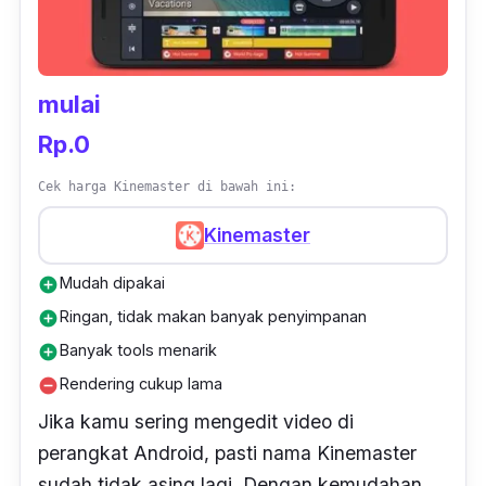
dikembangkan sampai saat ini dan tersedia
gratis untuk pengguna Mac dan iOS. Meski
diperuntukkan khusus untuk Mac, tapi iMovie
dapat menerima file
editan
dari sumber lain.
mulai
Rp.0
Cek harga Kinemaster di bawah ini:
Kinemaster
Mudah dipakai
add_circle
Ringan, tidak makan banyak penyimpanan
add_circle
Banyak tools menarik
add_circle
Rendering cukup lama
remove_circle
Jika kamu sering mengedit video di
perangkat Android, pasti nama Kinemaster
sudah tidak asing lagi. Dengan kemudahan