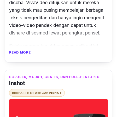
dicoba. VivaVideo ditujukan untuk mereka
yang tidak mau pusing mempelajari berbagai
teknik pengeditan dan hanya ingin
mengedit
video-video pendek dengan cepat untuk
dishare
di sosmed lewat perangkat ponsel.
Selain pengeditan video dasar, aplikasi ini
READ MORE
juga menyediakan berbagai fitur lain seperti
efek
glitch
dan transisi, berbagai
filter
dan
efek,
templates
siap pakai, pengaturan
kecepatan, penambahan
emoji
, dan musik.
POPULER, MUDAH, GRATIS, DAN FULL-FEATURED
Inshot
Saking mudah digunakan, hampir semua
selebgram
dan
selebtwit
BERPARTNER DENGAN
INSHOT
menggunakan
software
ini untuk
edit
video.
Fitur lain yang dimiliki VivaVideo antara lain