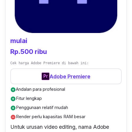
mulai
Rp.500 ribu
Cek harga Adobe Premiere di bawah ini:
Adobe Premiere
Andalan para profesional
add_circle
Fitur lengkap
add_circle
Penggunaan relatif mudah
add_circle
Render perlu kapasitas RAM besar
remove_circle
Untuk urusan
video
editing
, nama Adobe