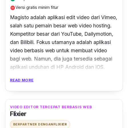
Versi gratis minim fitur
remove_circle
Magisto adalah aplikasi edit video dari Vimeo,
salah satu pemain besar
web
video
hosting
.
Kompetitor besar dari YouTube, Dailymotion,
dan Bilibili. Fokus utamanya adalah aplikasi
video berbasis web untuk membuat video
bagi
web
. Namun, dia juga tersedia sebagai
aplikasi unduhan di HP Android dan iOS.
READ MORE
Pengguna bisa mencoba versi gratisnya,
tetapi berbagai fitur utamanya hanya tersedia
di versi berbayarnya. Untuk menggunakannya
juga mudah, kamu tinggal
login
dari website
VIDEO EDITOR TERCEPAT BERBASIS WEB
Flixier
mereka menggunakan akun Google. Setelah
masuk, kamu akan tiba di
interface
-nya dan
BERPARTNER DENGAN
FLIXIER