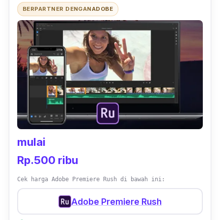
BERPARTNER DENGAN
ADOBE
Meski ada
watermark
, hal tersebut bisa
dihilangkan dengan membayar lisensi atau
sekadar melakukan penempatan di tempat
tak terlihat. Fitur lain yang dimiliki
Wondershare adalah saturasi warna,
penyatuan audio,
fade screen
yang beraneka
macam, serta
interface
bersahabat.
mulai
Rp.500 ribu
Cek harga Adobe Premiere Rush di bawah ini:
Adobe Premiere Rush