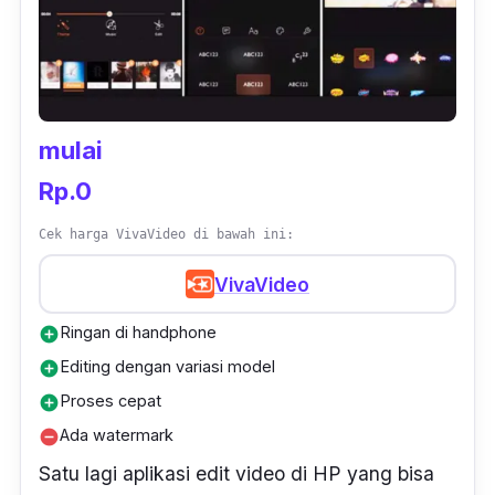
NexStreaming. Tidak heran jika
user
experience
yang didapat begitu maksimal
meski berbasis
smartphone
. Aplikasi ini cocok
untuk yang gemar memasukkan efek lucu dan
mulai
soal perubahan warna.
Rp.0
Cek harga VivaVideo di bawah ini:
VivaVideo
Ringan di handphone
add_circle
Editing dengan variasi model
add_circle
Proses cepat
add_circle
Ada watermark
remove_circle
Satu lagi aplikasi edit video di HP yang bisa