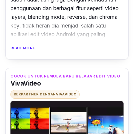
penggunaan dan berbagai fitur seperti
video
layers
,
blending
mode
,
reverse
, dan
chroma
key
, tidak heran dia menjadi salah satu
aplikasi edit video Android yang paling
populer.
READ MORE
Sepertinya Kinemaster memang
memfokuskan aplikasinya hanya untuk
mobile
. Saat ini tersedia untuk Android dan
COCOK UNTUK PEMULA BARU BELAJAR EDIT VIDEO
VivaVideo
iOS. Dan meskipun berbagai fungsi dasar bisa
digunakan secara gratis, ada banyak fitur lain
BERPARTNER DENGAN
VIVAVIDEO
yang hanya tersedia lewat i
n-app purchase
.
Namun, versi biasanya saja sudah lebih dari
cukup untuk yang sekadar hobi.
Kinemaster adalah hasil besutan