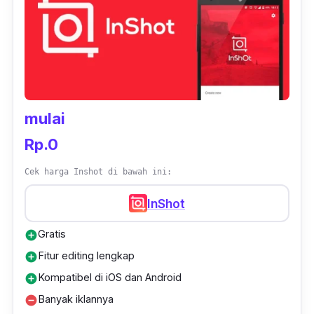
efek stiker dan klip pendek lucu sebagai
transisi yang begitu banyak. Bisa juga untuk
membuat adegan lambat disertai munculnya
teks sebagai penekanan dan penjelas
adegan.
mulai
Rp.0
Cek harga Inshot di bawah ini:
InShot
Gratis
add_circle
Fitur editing lengkap
add_circle
Kompatibel di iOS dan Android
add_circle
Banyak iklannya
remove_circle