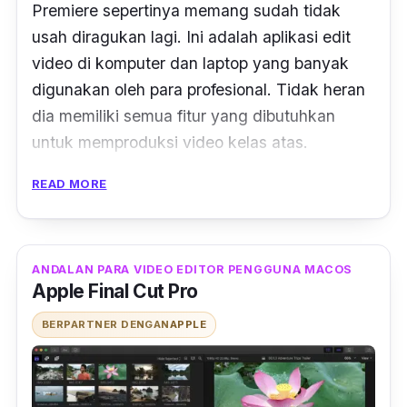
Premiere sepertinya memang sudah tidak
usah diragukan lagi. Ini adalah aplikasi edit
video di komputer dan laptop yang banyak
digunakan oleh para profesional. Tidak heran
dia memiliki semua fitur yang dibutuhkan
untuk memproduksi video kelas atas.
READ MORE
Konsekuensinya adalah dia membutuhkan
spesifikasi mesin yang tidak main-main juga.
Harganya juga masuk kelas
premium
untuk
pemakaian
full features
.
Software
ini agak
ANDALAN PARA VIDEO EDITOR PENGGUNA MACOS
Apple Final Cut Pro
overkill
jika digunakan oleh para amatir yang
menggunakannya di
laptop edit video
, hanya
BERPARTNER DENGAN
APPLE
sekedar untuk
sharing
di media sosial.
Seperti yang sudah disebutkan tadi, para