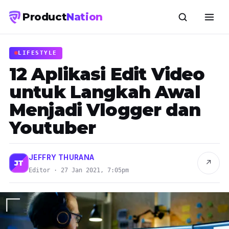
Product
Nation
LIFESTYLE
12 Aplikasi Edit Video
untuk Langkah Awal
Menjadi Vlogger dan
Youtuber
JEFFRY THURANA
↗
JT
Editor · 27 Jan 2021, 7:05pm