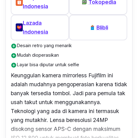
Tokopedia
pembesaran berkecepatan tinggi. Panasonic
Indonesia
Lumix G95 juga dilengkapi dengan fitur
autofocus
berkecepatan tinggi. Kecepatan
Lazada
Blibli
deteksinya sendiri hanya 0,07.
Indonesia
Desain retro yang menarik
Selain itu, Panasonic Lumix G95 juga
add_circle
dilengkapi dengan konektivitas nirkabel
Mudah dioperasikan
add_circle
seperti Wifi dan Bluetooth. Hal ini
Layar bisa diputar untuk selfie
add_circle
memungkinkan kamu untuk mentransfer foto
Keunggulan kamera
mirrorless
Fujifilm ini
dan video dengan mudah ke perangkat lain.
adalah mudahnya pengoperasian karena tidak
banyak tersedia tombol. Jadi para pemula tak
usah takut untuk menggunakannya.
Teknologi yang ada di kamera ini termasuk
yang mutakhir. Lensa beresolusi 24MP
disokong sensor APS-C dengan maksimum
ISO 12.800 untuk membuat foto berkualitas.