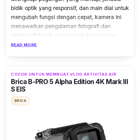
kamera ini juga punya fitur
Eye Autofocus
bidik optik yang responsif, dan
main dial
untuk
yang mampu melacak mata hewan secara
mengubah fungsi dengan cepat, kamera ini
aktif.
menawarkan pengalaman fotografi dan
videografi klasik yang cocok bagi semua
kalangan.
READ MORE
Selain itu, EOS 3000D juga memiliki ukuran
yang kecil dan ringan, hanya sekitar 436
COCOK UNTUK MEMBUAT VLOG AKTIVITAS AIR
gram dengan baterai dan kartu memori. Hal
Brica B-PRO 5 Alpha Edition 4K Mark III
ini membuat kamera ini sangat mudah dibawa
S EIS
saat bepergian dan sangat cocok untuk
BRICA
konten kreator pemula.
Kamera ini hadir dengan sensor CMOS 18MP
dengan ukuran APS-C, ukurannya 25 kali
lebih besar daripada sensor yang digunakan