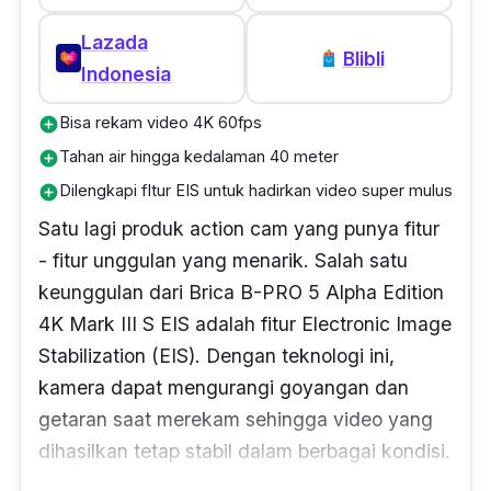
mode yang mendukung perekaman video
dalam berbagai format termasuk Full HD
Lazada
Blibli
30P/25P.
Indonesia
Bisa rekam video 4K 60fps
add_circle
Tahan air hingga kedalaman 40 meter
add_circle
Dilengkapi fItur EIS untuk hadirkan video super mulus
add_circle
Satu lagi produk
action cam
yang punya fitur
- fitur unggulan yang menarik. Salah satu
keunggulan dari Brica B-PRO 5 Alpha Edition
4K Mark III S EIS adalah fitur
Electronic Image
Stabilization
(EIS). Dengan teknologi ini,
kamera dapat mengurangi goyangan dan
getaran saat merekam sehingga video yang
dihasilkan tetap stabil dalam berbagai kondisi.