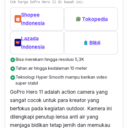
Cek harga GoPro Hero 11 di bawah ini:
Shopee
Tokopedia
Indonesia
Lazada
Blibli
Indonesia
Bisa merekam hingga resolusi 5,3K
add_circle
Tahan air hingga kedalaman 10 meter
add_circle
Teknologi Hyper Smooth mampu berikan video
add_circle
super stabil
GoPro Hero 11 adalah
action camera
yang
sangat cocok untuk para kreator yang
berfokus pada kegiatan
outdoor
. Kamera ini
dilengkapi penutup lensa anti air yang
menjaga bidikan tetap jernih dan memukau