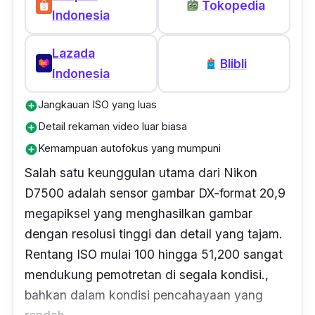
Tokopedia
dengan fungsi tertentu melalui
swipe
empat
Indonesia
arah.
Lazada
Blibli
Indonesia
Jangkauan ISO yang luas
add_circle
Detail rekaman video luar biasa
add_circle
Kemampuan autofokus yang mumpuni
add_circle
Salah satu keunggulan utama dari Nikon
D7500 adalah sensor gambar DX-format 20,9
megapiksel yang menghasilkan gambar
dengan resolusi tinggi dan detail yang tajam.
Rentang ISO mulai 100 hingga 51,200 sangat
mendukung pemotretan di segala kondisi.,
bahkan dalam kondisi pencahayaan yang