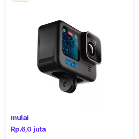
baterainya juga tergolong awet. Kamera ini
dapat bertahan selama 75 menit saat
mengambil video 4K secara konstan.
Fitur lain yang menarik adalah kamera ini bisa
dikontrol secara
wireless
melalui smartphone
dengan aplikasi Yi App. Aplikasi ini bisa
diunduh lewat Playstore ataupun Appstore.
Dengan menghubungkan kamera ke
smartphone, kamu bisa mengontrol kamera
dari jarak jauh, melihat hasil rekaman secara
real-time
, dan dengan mudah membagikan
konten langsung ke media sosial kesayangan.
mulai
Rp.6,0 juta