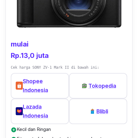
atau
PC
.
mulai
Rp.13,0 juta
Cek harga SONY ZV-1 Mark II di bawah ini:
Shopee
Tokopedia
Indonesia
Lazada
Blibli
Indonesia
Kecil dan Ringan
add_circle