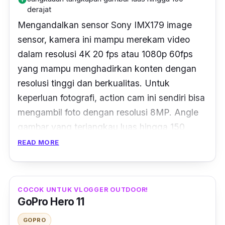
derajat
Mengandalkan sensor Sony IMX179 image
sensor, kamera ini mampu merekam video
dalam resolusi 4K 20 fps atau 1080p 60fps
yang mampu menghadirkan konten dengan
resolusi tinggi dan berkualitas. Untuk
keperluan fotografi,
action cam
ini sendiri bisa
mengambil foto dengan resolusi 8MP.
Angle
gambar yang terjangkau luas hingga 150
derajat dengan aperture f/2.4.
READ MORE
Kontrolnya pun terbilang mudah melalui layar
2.0" LCD
touchscreen
yang ada di bagian
COCOK UNTUK VLOGGER OUTDOOR!
belakang.
Action cam
ini juga hadir dengan
GoPro Hero 11
ukuran yang ringkas dan ringan sehingga
GOPRO
sangat praktis saat dibawa. Selain itu, untuk