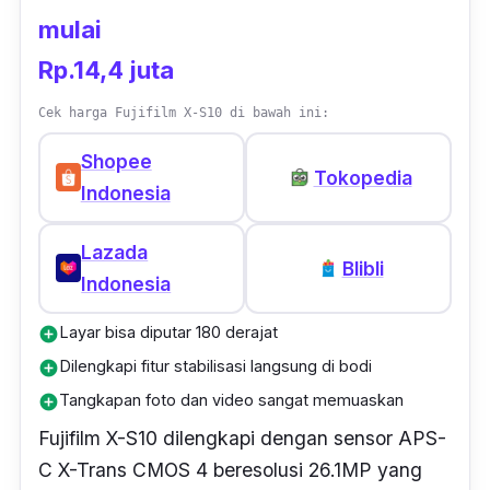
memfungsikan kamera ini sebagai
webcam
mulai
perangkat laptop atau komputermu. Fitur ini
Rp.14,4 juta
sangat cocok bagi
Youtuber
yang memang
membutuhkan konten berkualitas tinggi.
Cek harga Fujifilm X-S10 di bawah ini:
Shopee
Tokopedia
Indonesia
Lazada
Blibli
Indonesia
Layar bisa diputar 180 derajat
add_circle
Dilengkapi fitur stabilisasi langsung di bodi
add_circle
Tangkapan foto dan video sangat memuaskan
add_circle
Fujifilm X-S10 dilengkapi dengan sensor APS-
C X-Trans CMOS 4 beresolusi 26.1MP yang