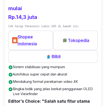
mulai
Rp.14,3 juta
Cek harga Panasonic Lumix G95 di bawah ini:
Shopee
Tokopedia
Indonesia
Blibli
Sistem stabilisasi yang mumpuni
add_circle
Autofokus super cepat dan akurat
add_circle
Mendukung format perekaman video 4K
add_circle
Bingkai bidik yang jelas berkat penggunaan OLED
add_circle
Live Viewfinder
Editor's Choice: "Salah satu fitur utama