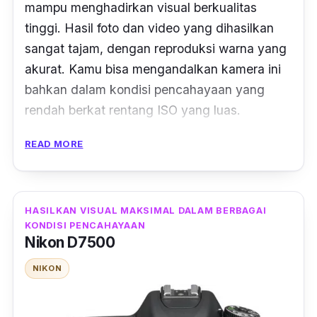
mampu menghadirkan visual berkualitas
tinggi. Hasil foto dan video yang dihasilkan
sangat tajam, dengan reproduksi warna yang
akurat. Kamu bisa mengandalkan kamera ini
bahkan dalam kondisi pencahayaan yang
rendah berkat rentang ISO yang luas.
Fitur stabilisasi
In-Body Image Stabilization
READ MORE
(IBIS) pada kamera ini juga memungkinkanmu
untuk mengambil foto dan video lebih stabil
dan mulus. Fujifilm X-S10 dilengkapi dengan
HASILKAN VISUAL MAKSIMAL DALAM BERBAGAI
sistem fokus otomatis cepat dan akurat.
KONDISI PENCAHAYAAN
Nikon D7500
Keunggulan ini membuat kamu dapat dengan
mudah mengikuti subjek dalam frame bahkan
NIKON
dalam situasi dengan tingkat kecepatan tinggi
sekalipun.