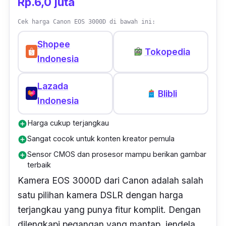
Rp.6,0 juta
berkonsentrasi untuk mendapatkan angle
pengambilan gambar terbaik.
Cek harga Canon EOS 3000D di bawah ini:
Shopee
Terakhir, kamera ini juga dilengkapi fitur
Tokopedia
Indonesia
optimalisasi yang mumpuni. Kamera ini
mampu menangkap rona kulit secara akurat,
Lazada
memastikan kulit terlihat segar dan natural di
Blibli
Indonesia
frame
. Fitur
Face Priority
AE pada kamera
juga akan secara otomatis mencerahkan
Harga cukup terjangkau
add_circle
wajah yang terdeteksi sehingga tetap terlihat
Sangat cocok untuk konten kreator pemula
add_circle
cerah.
Sensor CMOS dan prosesor mampu berikan gambar
add_circle
terbaik
Autofocus
pada kamera ini juga mampu
Kamera EOS 3000D dari Canon adalah salah
mengenali wajah dan mata manusia, sehingga
satu pilihan kamera DSLR dengan harga
dapat melacak subjek utama pada
frame
terjangkau yang punya fitur komplit. Dengan
secara akurat. Untuk merekam hewan,
dilengkapi pegangan yang mantap, jendela