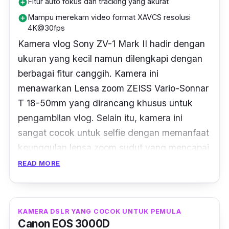
Fitur auto fokus dan tracking yang akurat
add_circle
Mampu merekam video format XAVCS resolusi
add_circle
4K@30fps
Kamera
vlog
Sony ZV-1 Mark II hadir dengan
ukuran yang kecil namun dilengkapi dengan
berbagai fitur canggih. Kamera ini
menawarkan Lensa
zoom
ZEISS Vario-Sonnar
T 18-50mm yang dirancang khusus untuk
pengambilan
vlog
. Selain itu, kamera ini
sangat cocok untuk selfie dengan memanfaat
keunggulan lensa
zoom
sudut yang mencapai
18 mm.
READ MORE
Aperture maksimum F1.8 pada sudut lebar
dan F4 pada telefoto mampu memberikan
KAMERA DSLR YANG COCOK UNTUK PEMULA
efek bokeh pada latar belakang dengan lebih
Canon EOS 3000D