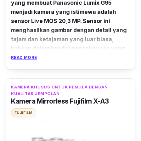
yang membuat Panasonic Lumix G95
menjadi kamera yang istimewa adalah
sensor Live MOS 20,3 MP. Sensor ini
menghasilkan gambar dengan detail yang
tajam dan ketajaman yang luar biasa,
bahkan dalam kondisi pencahayaan yang
redup sekalipun. Ditambah dengan
READ MORE
dukungan teknologi Venus Engine terbaru
dari Panasonic, setiap hasil foto akan
memiliki reproduksi warna yang akurat dan
KAMERA KHUSUS UNTUK PEMULA DENGAN
dinamis."
KUALITAS JEMPOLAN
Kamera Mirrorless Fujifilm X-A3
Selain itu, stabilisasi kamera Lumix ini
FUJIFILM
mengandalkan sistem stabilisasi 5-Axis Dual
I.S. 2. Sistem ini memungkinkan kamu untuk
mengambil foto dan merekam video tanpa