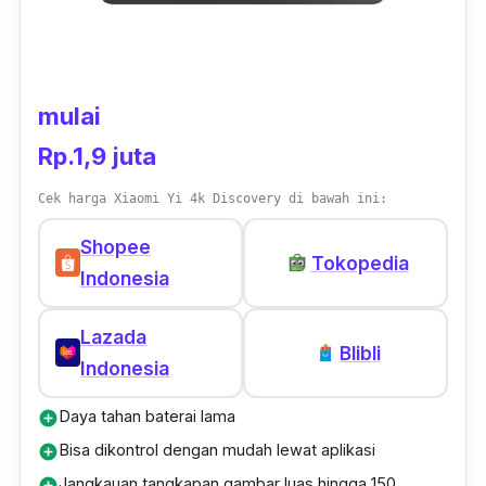
Dengan mode ini, kamera mampu mengambil
10 foto sekaligus dalam satu kali tekan.
Kamera ini juga hadir dengan
port
mikrofon
mulai
eksternal yang memungkinkan kamu
Rp.1,9 juta
menghubungkan mikrofon sehingga
menghasilkan audio yang lebih jernih. Tidak
Cek harga Xiaomi Yi 4k Discovery di bawah ini:
lupa, buat kamu yang suka membuat konten
Shopee
Tokopedia
di dalam air, kamera ini juga sudah tahan air
Indonesia
hingga kedalaman 40 meter.
Lazada
Blibli
Indonesia
Daya tahan baterai lama
add_circle
Bisa dikontrol dengan mudah lewat aplikasi
add_circle
Jangkauan tangkapan gambar luas hingga 150
add_circle