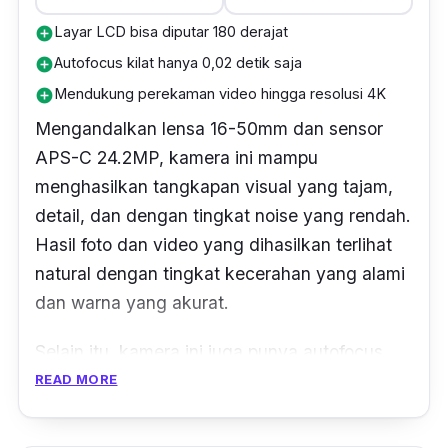
depannya sendiri juga sangat efektif saat
Layar LCD bisa diputar 180 derajat
add_circle
digunakan membuat
vlog
dan mengambil
Autofocus kilat hanya 0,02 detik saja
add_circle
swafoto.
Mendukung perekaman video hingga resolusi 4K
add_circle
Mengandalkan lensa 16-50mm dan sensor
APS-C 24.2MP, kamera ini mampu
menghasilkan tangkapan visual yang tajam,
detail, dan dengan tingkat
noise
yang rendah.
Hasil foto dan video yang dihasilkan terlihat
natural dengan tingkat kecerahan yang alami
dan warna yang akurat.
Selain itu, kamera ini juga punya
autofocus
yang instan hanya membutuhkan waktu 0,02
READ MORE
detik dan juga akurat. Keunggulan ini
memudahkan dalam pengambilan video