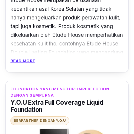
Etude House merupakan perusahaan
kecantikan asal Korea Selatan yang tidak
hanya mengeluarkan produk perawatan kulit,
tapi juga kosmetik. Produk kosmetik yang
dikeluarkan oleh Etude House memperhatikan
kesehatan kulit
lho
, contohnya Etude House
Double Lasting Foundation yang mengandung
SPF 42 PA++.
READ MORE
Dalam
foundation
ini terdapat UV
protection
yang terdiri dari tiga bahan utama, yaitu
zinc
FOUNDATION YANG MENUTUPI IMPERFECTION
oxide, ethylhexyl methoxycinnamate, dan
DENGAN SEMPURNA
titanium dioxide
sehingga dapat melindungi
Y.O.U Extra Full Coverage Liquid
Foundation
kulitmu dari paparan sinar matahari yang
merugikan kulit.
BERPARTNER DENGAN
Y.O.U
Keunggulan lain dari Etude House Double