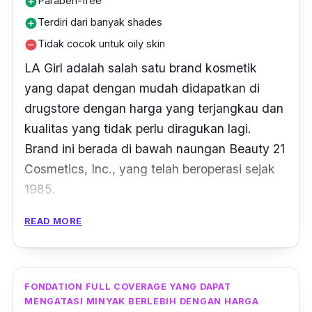
Paraben-free
add_circle
atau satin finish.”
–Tasya Farasya, Beauty
Terdiri dari banyak shades
Vlogger
add_circle
Tidak cocok untuk oily skin
remove_circle
LA Girl adalah salah satu
brand
kosmetik
yang dapat dengan mudah didapatkan di
drugstore
dengan harga yang terjangkau dan
kualitas yang tidak perlu diragukan lagi.
Brand
ini berada di bawah naungan Beauty 21
Cosmetics, Inc., yang telah beroperasi sejak
1985.
READ MORE
Pro Coverage HD Foundation merupakan
liquid foundation
keluaran LA Girl yang
berfungsi mencerahkan wajah dan hasilnya
tahan lama,
full coverage
, dan
flawless
.
FONDATION FULL COVERAGE YANG DAPAT
MENGATASI MINYAK BERLEBIH DENGAN HARGA
Formulanya ringan, diklaim bebas
paraben