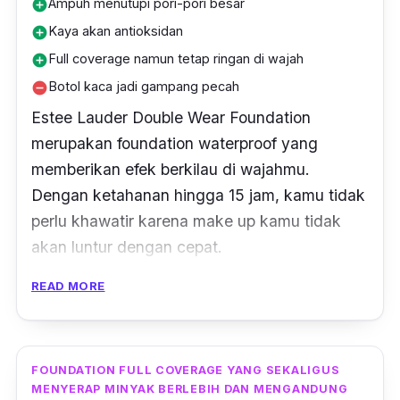
terlihat natural.
Ampuh menutupi pori-pori besar
add_circle
Kaya akan antioksidan
add_circle
Produk ini juga mengandung oil control yang
Full coverage namun tetap ringan di wajah
add_circle
akan membuatnya menempel di kulit wajah
Botol kaca jadi gampang pecah
remove_circle
yang berminyak. Selain itu juga dilengkapi
Estee Lauder Double Wear Foundation
dengan kandungan Vitamin E sebagai anti-
merupakan foundation waterproof yang
aging agent. Kelebihan lain dari foundation
memberikan efek berkilau di wajahmu.
cair ini adalah mengandung SPF 15,
Dengan ketahanan hingga 15 jam, kamu tidak
antioksidan, dan moisturizing agent sehingga
perlu khawatir karena make up kamu tidak
mampu melindungi kulitmu dari sinar UV dan
akan luntur dengan cepat.
tetap menjaga kelembaban kulit wajah.
READ MORE
Kandungan Lightweigth Formula foundation
Untuk hasil terbaik pemakaian foundation ini,
terbaik ini akan membuat foundation ini
gunakan sponge yang sudah dibasahi. Hal ini
nyaman di kulit dan membuat kulit terlihat
akan membantu foundation melekat dengan
halus. Kelebihan lain dari foundation Estee
FOUNDATION FULL COVERAGE YANG SEKALIGUS
baik dan tahan lama, serta coverage optimal.
MENYERAP MINYAK BERLEBIH DAN MENGANDUNG
Lauder adalah bebas minyak sehingga bisa
Terdapat tiga shade yang disesuaikan