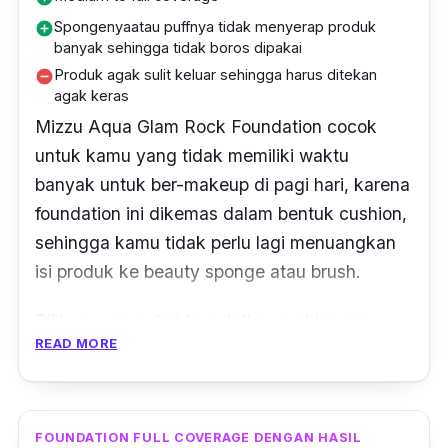
Spongenyaatau puffnya tidak menyerap produk
add_circle
banyak sehingga tidak boros dipakai
Produk agak sulit keluar sehingga harus ditekan
remove_circle
agak keras
Mizzu Aqua Glam Rock Foundation cocok
untuk kamu yang tidak memiliki waktu
banyak untuk ber-makeup di pagi hari, karena
foundation ini dikemas dalam bentuk cushion,
sehingga kamu tidak perlu lagi menuangkan
isi produk ke beauty sponge atau brush.
Pilihan warna dari foundation cushion ini
READ MORE
memang terbatas, yaitu hanya ada 5 shade.
Namun, kamu tidak perlu khawatir karena 3
shade dari foundation ini yaitu Charming,
Alluring, dan Appealing diperuntukkan untuk
FOUNDATION FULL COVERAGE DENGAN HASIL