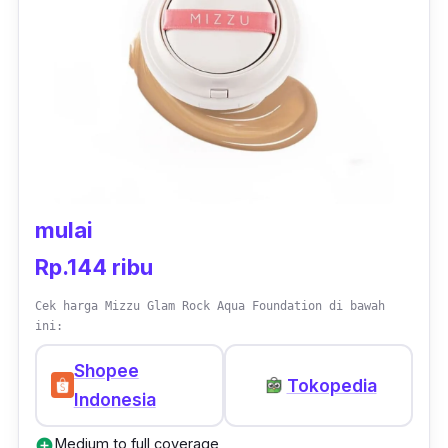
mampu menutup pori-pori besar, flek atau
bekas jerawat dengan baik.
mulai
Rp.144 ribu
Cek harga Mizzu Glam Rock Aqua Foundation di bawah
ini:
Shopee
Tokopedia
Indonesia
Medium to full coverage
add_circle