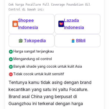
warna
special white foundation
yang bisa
Cek harga Focallure Full Coverage Foundation Oil
Control di bawah ini:
kamu campurkan dengan
foundation
lain
untuk mendapatkan warna yang kamu
Shopee
Lazada
inginkan.
Indonesia
Indonesia
Ulasan terpercaya:
“Menurutku ini adalah
Tokopedia
Blibli
foundie drugstore terbaik yang pernah aku
coba. Foundie ini memiliki coverage yang
Harga sangat terjangkau
add_circle
sangat baik namun tetap mudah diblend.
Mengandung oil control
add_circle
Hasil akhirnya yang dewy tidak membuat
Banyak shade yang cocok untuk kulit Asia
add_circle
kulitku yang oily menjadi cakey atau crack.
Tidak cocok untuk kulit sensitif
remove_circle
Harganya yang sangat terjangkau
Tentunya kamu tidak asing dengan
brand
membuatku akan membelinya kembali!”
–
kecantikan yang satu ini yaitu Focallure.
Anin Zafira, Female Daily Member
Brand
asal China yang berpusat di
Guangzhou ini terkenal dengan harga