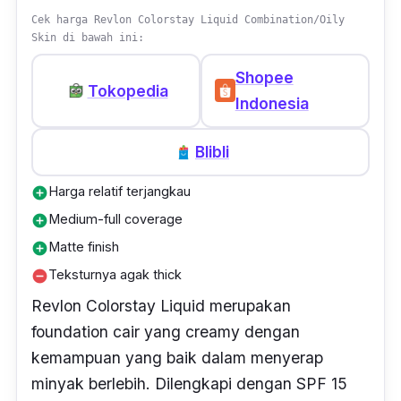
air.
Cek harga Revlon Colorstay Liquid Combination/Oily
Skin di bawah ini:
Shopee
Tokopedia
Indonesia
Blibli
Harga relatif terjangkau
add_circle
Medium-full coverage
add_circle
Matte finish
add_circle
Teksturnya agak thick
remove_circle
Revlon Colorstay Liquid merupakan
foundation cair yang creamy dengan
kemampuan yang baik dalam menyerap
minyak berlebih. Dilengkapi dengan SPF 15