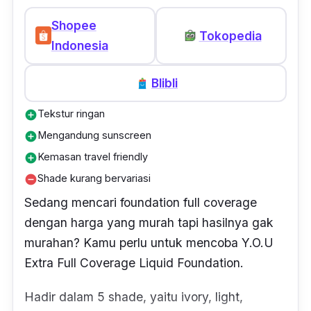
adalah teksturnya yang cair sehingga mudah
Shopee
Tokopedia
diblend. Walaupun harus mengaplikasikan
Indonesia
foundie ini sekitar dua atau tiga kali untuk
hasil yang full coverage, namun hasil yang
Blibli
diberikan sangat bagus karena dapat
Tekstur ringan
add_circle
mengcover dark spot di wajah. Foundation ini
Mengandung sunscreen
add_circle
juga akan menyatu dengan warna kulit aslimu
Kemasan travel friendly
add_circle
dan tahan lama.”
– Noverita Surya Dewi,
Female Daily Member
Shade kurang bervariasi
remove_circle
Sedang mencari
fo
undation full coverage
dengan harga yang murah tapi hasilnya gak
murahan? Kamu perlu untuk mencoba Y.O.U
Extra Full Coverage Liquid Foundation.
Hadir dalam 5 shade, yaitu
ivory, light,