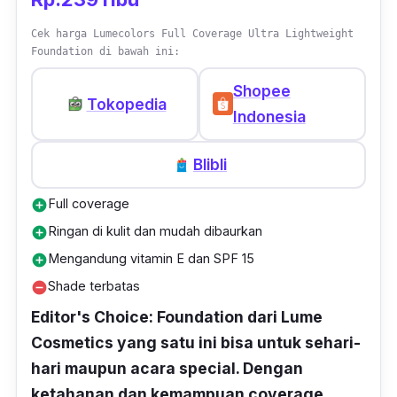
Cek harga Lumecolors Full Coverage Ultra Lightweight
Foundation di bawah ini:
Shopee
Tokopedia
Indonesia
Blibli
Full coverage
add_circle
Ringan di kulit dan mudah dibaurkan
add_circle
Mengandung vitamin E dan SPF 15
add_circle
Shade terbatas
remove_circle
Editor's Choice: Foundation dari Lume
Cosmetics yang satu ini bisa untuk sehari-
hari maupun acara special. Dengan
ketahanan dan kemampuan coverage