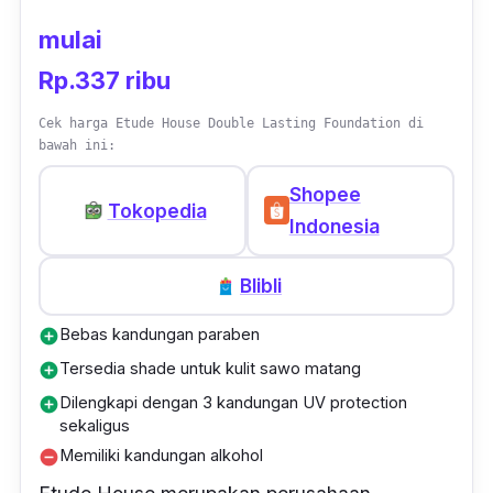
mulai
Rp.337 ribu
Cek harga Etude House Double Lasting Foundation di
bawah ini:
Shopee
Tokopedia
Indonesia
Blibli
Bebas kandungan paraben
add_circle
Tersedia shade untuk kulit sawo matang
add_circle
Dilengkapi dengan 3 kandungan UV protection
add_circle
sekaligus
Memiliki kandungan alkohol
remove_circle