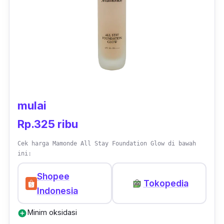
mulai
Rp.325 ribu
Cek harga Mamonde All Stay Foundation Glow di bawah
ini:
Shopee
Tokopedia
Indonesia
Minim oksidasi
add_circle