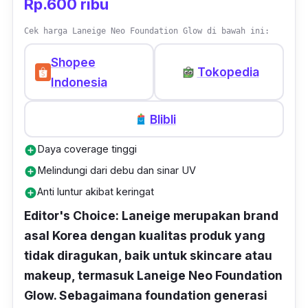
Rp.600 ribu
Cek harga Laneige Neo Foundation Glow di bawah ini:
Shopee
Tokopedia
Indonesia
Blibli
Daya coverage tinggi
add_circle
Melindungi dari debu dan sinar UV
add_circle
Anti luntur akibat keringat
add_circle
Editor's Choice: Laneige merupakan brand
asal Korea dengan kualitas produk yang
tidak diragukan, baik untuk skincare atau
makeup, termasuk Laneige Neo Foundation
Glow. Sebagaimana foundation generasi