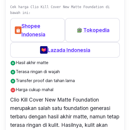
Cek harga Clio Kill Cover New Matte Foundation di
bawah ini:
Shopee
Tokopedia
Indonesia
Lazada Indonesia
Hasil akhir matte
add_circle
Terasa ringan di wajah
add_circle
Transfer proof dan tahan lama
add_circle
Harga cukup mahal
remove_circle
Clio Kill Cover New Matte Foundation
merupakan salah satu
foundation
generasi
terbaru dengan hasil akhir
matte,
namun tetap
terasa ringan di kulit. Hasilnya, kulit akan