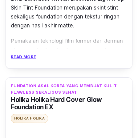
Skin Tint Foundation merupakan skint stint
sekaligus foundation dengan tekstur ringan
dengan hasil akhir matte.
Pemakaian teknologi film former dari Jerman
akan memberikan hasil coverage medium-
READ MORE
high yang tahan lama, yang bisa bertahan
hingga hingga 24 jam. Dilengkapi dengan
SPF 35 PA +++ membantu melindungi kulit.
FUNDATION ASAL KOREA YANG MEMBUAT KULIT
Cocok sebagai base makeup ringan dengan
FLAWLESS SEKALIGUS SEHAT
Holika Holika Hard Cover Glow
transfer minimal dan masker friendly. Hal
Foundation EX
yang tak kalah penting, produk ini
mengandung Korean Miracle Bloom™ Essence
HOLIKA HOLIKA
dan hyaluronic Acid yang memberikan
kelembapan dan menutrisi kulit agar tetap