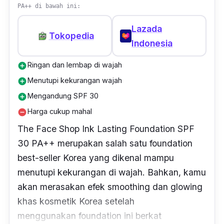
PA++ di bawah ini:
Lazada
Tokopedia
Indonesia
Ringan dan lembap di wajah
add_circle
Menutupi kekurangan wajah
add_circle
Mengandung SPF 30
add_circle
Harga cukup mahal
remove_circle
The Face Shop Ink Lasting Foundation SPF
30 PA++ merupakan salah satu
foundation
best-seller Korea yang dikenal mampu
menutupi kekurangan di wajah. Bahkan, kamu
akan merasakan efek
smoothing
dan
glowing
khas kosmetik Korea setelah
menggunakan
foundation
ini berkat