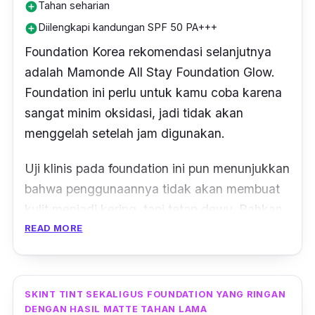
Tahan seharian
add_circle
Diilengkapi kandungan SPF 50 PA+++
add_circle
Foundation Korea rekomendasi selanjutnya
adalah Mamonde All Stay Foundation Glow.
Foundation ini perlu untuk kamu coba karena
sangat minim oksidasi, jadi tidak akan
menggelah setelah jam digunakan.
Uji klinis pada foundation ini pun menunjukkan
bahwa penggunaannya tidak akan membuat
kulit menjadi kering, tapi tetap dewy. Bahkan,
wajahmu akan terlihat bening loh! Untuk
READ MORE
pigmentasinya sendiri juga bagus, karena bisa
menempel dengan sempurna di kulit dan
diklaim tahan seharian.
SKINT TINT SEKALIGUS FOUNDATION YANG RINGAN
DENGAN HASIL MATTE TAHAN LAMA