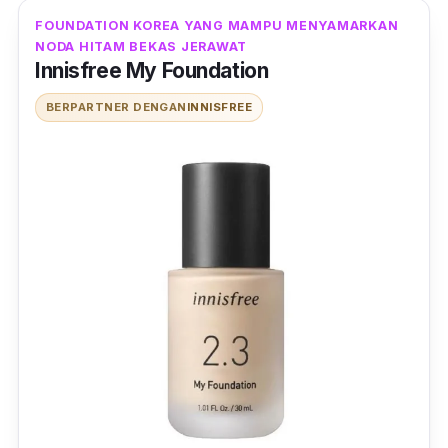
memberikan perlindungan pada kulit dari luar.
FOUNDATION KOREA YANG MAMPU MENYAMARKAN
Kullit wajah tetap terhidrasi dan sehat.
NODA HITAM BEKAS JERAWAT
Innisfree My Foundation
BERPARTNER DENGAN
INNISFREE