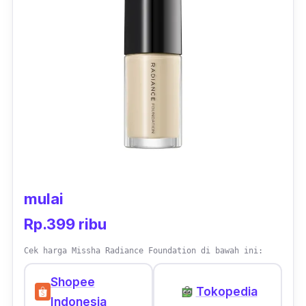
crack kek mata pun dia bisa bikin jadi samar.
Awet dipake seharian, ga oksidasi ga luntur
ga patchy plus oi
l
control nya bagus. Nilai plus
lagi karna ga bikin kulitku bruntusan walopun
dipake seharian,"
- Esther2311, Member
Female Daily
mulai
Rp.399 ribu
Cek harga Missha Radiance Foundation di bawah ini:
Shopee
Tokopedia
Indonesia