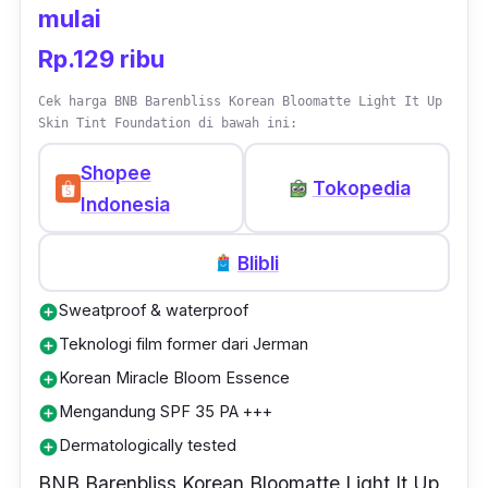
mulai
Rp.129 ribu
Cek harga BNB Barenbliss Korean Bloomatte Light It Up
Skin Tint Foundation di bawah ini:
Shopee
Tokopedia
Indonesia
Blibli
Sweatproof & waterproof
add_circle
Teknologi film former dari Jerman
add_circle
Korean Miracle Bloom Essence
add_circle
Mengandung SPF 35 PA +++
add_circle
Dermatologically tested
add_circle
BNB Barenbliss Korean Bloomatte Light It Up