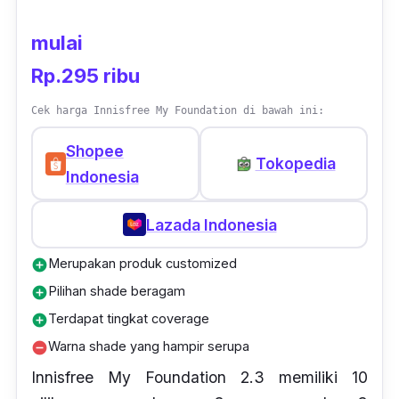
mulai
Rp.295 ribu
Cek harga Innisfree My Foundation di bawah ini:
Shopee
Tokopedia
Indonesia
Lazada Indonesia
Merupakan produk customized
add_circle
Pilihan shade beragam
add_circle
Terdapat tingkat coverage
add_circle
Warna shade yang hampir serupa
remove_circle
Innisfree My Foundation 2.3 memiliki 10