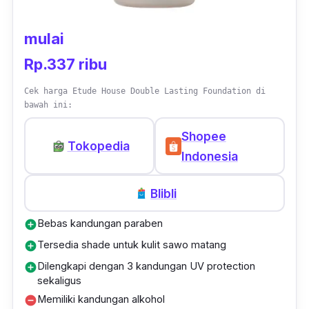
mulai
Rp.337 ribu
Cek harga Etude House Double Lasting Foundation di
bawah ini:
Shopee
Tokopedia
Indonesia
Blibli
Bebas kandungan paraben
add_circle
Tersedia shade untuk kulit sawo matang
add_circle
Dilengkapi dengan 3 kandungan UV protection
add_circle
sekaligus
Memiliki kandungan alkohol
remove_circle