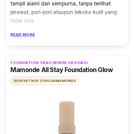
tampil alami dan sempurna, tanpa terlihat
jerawat, pori-pori ataupun tekstur kulit yang
tidak rata.
READ MORE
Foundation
ini
transferproof
yang berarti tidak
akan menempel di kain atau saat
bersentuhan. Efek
matte foundation
ini di
klaim tahan lama, yaitu hingga 54 jam. Saat
FOUNDATION YANG MINIM OKSIDASI
Mamonde All Stay Foundation Glow
ini terdapat 7 pilihan shade yang bisa
disesuaikan dengan kulit kamu.
BERPARTNER DENGAN
MAMONDE