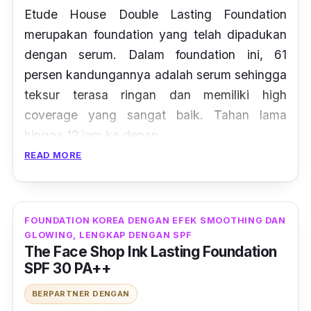
Etude House Double Lasting Foundation
merupakan
foundation
yang telah dipadukan
dengan serum. Dalam
foundation
ini, 61
persen kandungannya adalah serum sehingga
teksur terasa ringan dan memiliki
high
coverage
yang sangat baik. Tahan lama
hingga 12 jam ke depan.
READ MORE
Foundation dari Etude House ini juga
dilengkapi dengan perlindungan ganda yaitu
SPF 25 dan PA++ yang akan melindungi
FOUNDATION KOREA DENGAN EFEK SMOOTHING DAN
kulitmu dari sinar
UV
. Selain itu, teknologi
GLOWING, LENGKAP DENGAN SPF
double glow
dan
airy moisture fit
juga
The Face Shop Ink Lasting Foundation
SPF 30 PA++
disematkan pada
foundation
untuk membuat
kulit terlihat bercahaya tapi tetap terlihat
BERPARTNER DENGAN
flawless.