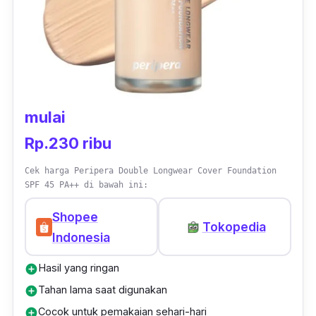
mulai
Rp.230 ribu
Cek harga Peripera Double Longwear Cover Foundation
SPF 45 PA++ di bawah ini:
Shopee
Tokopedia
Indonesia
Hasil yang ringan
add_circle
Tahan lama saat digunakan
add_circle
Cocok untuk pemakaian sehari-hari
add_circle