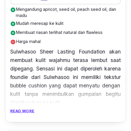
Mengandung apricot, seed oil, peach seed oil, dan
add_circle
madu
Mudah meresap ke kulit
add_circle
Membuat riasan terlihat natural dan flawless
add_circle
Harga mahal
remove_circle
Sulwhasoo Sheer Lasting Foundation akan
membuat kulit wajahmu terasa lembut saat
dipegang. Sensasi ini dapat diperoleh karena
foundie
dari Sulwhasoo ini memiliki tekstur
bubble cushion
yang dapat menyatu dengan
kulit tanpa menimbulkan gumpalan begitu
diaplikasikan ke kulit.
READ MORE
Dalam
foundation
ini juga terdapat
apricot,
seed oil, peach seed oil,
dan madu yang