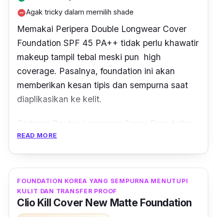
Agak tricky dalam memilih shade
remove_circle
Memakai Peripera Double Longwear Cover
Foundation SPF 45 PA++ tidak perlu khawatir
makeup
tampil tebal meski pun
high
coverage.
Pasalnya,
foundation
ini akan
memberikan kesan tipis dan sempurna saat
diaplikasikan ke kelit.
Peripera Double Longwear Cover Foundation
READ MORE
SPF 45 PA++ juga termasuk tahan lama
berkat formulasi double layer
fix system
di
dalamnya. Jadi, kamu tidak perlu melakukan
touch up
ketika menggunakan
foudie
ini.
FOUNDATION KOREA YANG SEMPURNA MENUTUPI
KULIT DAN TRANSFER PROOF
Clio Kill Cover New Matte Foundation
Hasil akhir
semi-matte foundation
dengan