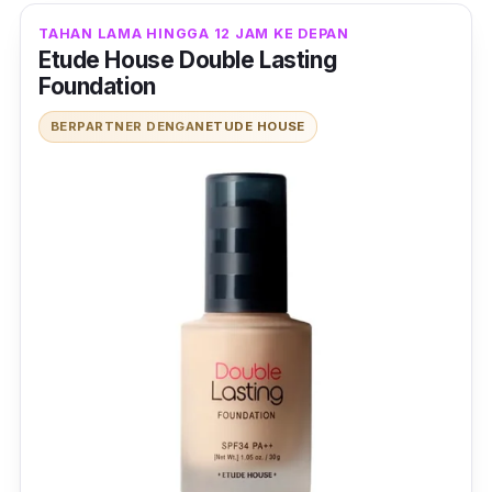
efek
glowing
pada wajah. Kelebihan lain dari
TAHAN LAMA HINGGA 12 JAM KE DEPAN
foundation ini yaitu sudah dilengkapi
Etude House Double Lasting
kandungan SPF 20 PAA++ sehingga mampu
Foundation
melindungi kulitmu dari paparan sinar
BERPARTNER DENGAN
ETUDE HOUSE
matahari langsung.