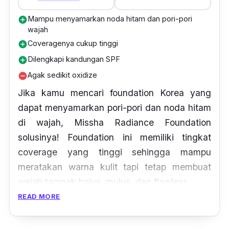
Mampu menyamarkan noda hitam dan pori-pori
add_circle
wajah
Coveragenya cukup tinggi
add_circle
Dilengkapi kandungan SPF
add_circle
Agak sedikit oxidize
remove_circle
Jika kamu mencari
foundation
Korea yang
dapat menyamarkan pori-pori dan noda hitam
di wajah, Missha Radiance Foundation
solusinya!
Foundation
ini memiliki tingkat
coverage
yang tinggi sehingga mampu
meratakan warna kulit tapi tetap membuat
wajah tampak halus, mulus, dan
flawless.
READ MORE
Tak hanya itu,
foundation
ini juga
mengandung aura mutiara yang memberikan