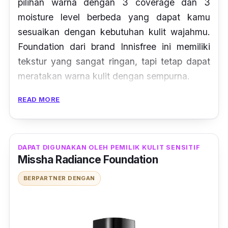
pilihan warna dengan 3
coverage
dan 3
moisture
level berbeda yang dapat kamu
sesuaikan dengan kebutuhan kulit wajahmu.
Foundation
dari
brand
Innisfree ini memiliki
tekstur yang sangat ringan, tapi tetap dapat
meratakan warna kulit dengan sempurna.
READ MORE
Memiliki hasil akhir yang semi
matte,
foundation
ini mengandung mineral yang tidak
akan membuat kulit menjadi kering.
DAPAT DIGUNAKAN OLEH PEMILIK KULIT SENSITIF
Ulasan Terpercaya
: "
First impression aku
Missha Radiance Foundation
suka sm foundie nya, lumayan encer jadi
BERPARTNER DENGAN
gampang di ratakan. Coverage nya juga
tinggi, walopun dipake tipis tapi bisa nutupin
bekas-bekas jerawat. Di area yang gampang