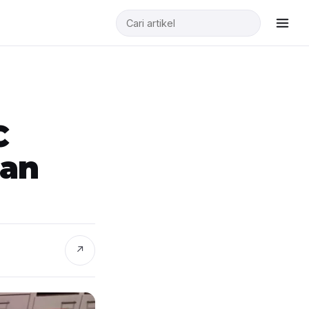
C
man
↗