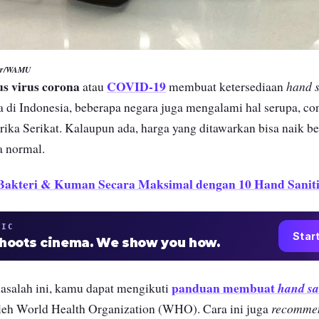
ner/WAMU
us virus corona
COVID-19
hand s
atau
membuat ketersediaan
a di Indonesia, beberapa negara juga mengalami hal serupa, co
ka Serikat. Kalaupun ada, harga yang ditawarkan bisa naik ber
a normal.
 Bakteri & Kuman Secara Maksimal dengan 10 Hand Sani
TIC
Star
shoots cinema. We show you how.
panduan membuat
hand sa
asalah ini, kamu dapat mengikuti
recomme
oleh World Health Organization (WHO). Cara ini juga