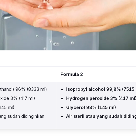
Formula 2
(Ethanol) 96% (8333 ml)
Isopropyl alcohol 99,8% (7515 
xide 3% (417 ml)
Hydrogen peroxide 3% (417 ml
145 ml)
Glycerol 98% (145 ml)
 yang sudah didinginkan
Air steril atau yang sudah didin