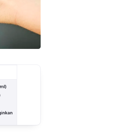
ml)
)
ginkan