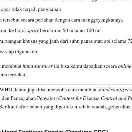
agar tidak terjadi penguapan
 tersebut secara perlahan dengan cara menggoyangkannya
spray
ran ke botol
berukuran 50 ml atau 100 ml
 ruangan khusus yang jauh dari suhu panas atau api selama 7
er
siap digunakan
hand sanitizer
online
k membuat
ini bisa kamu dapatkan secara
mia terdekat.
hand sanitizer
ari WHO, kamu juga bisa mencoba cara membuat
s
Centers for Disease Control and P
 dan Pencegahan Penyakit (
Berikut daftar bahan yang diperlukan selain wadah, gelas ukur,
t
Hand Sanitizer
Sendiri (Panduan CDC)