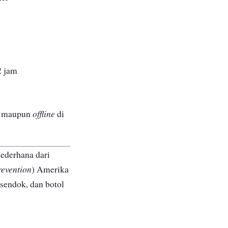
2 jam
offline
maupun
di
ederhana dari
revention
) Amerika
 sendok, dan botol