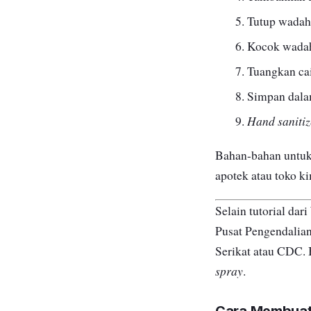
Tutup wadah 
Kocok wadah
Tuangkan cai
Simpan dalam
Hand sanitiz
Bahan-bahan untu
apotek atau toko ki
Selain tutorial d
Pusat Pengendalian
Serikat atau CDC. 
spray
.
Cara Membua