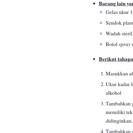
Barang lain y
Gelas ukur 1
Sendok plast
Wadah steril
spray
Botol
u
Berikut tahap
Masukkan al
Ukur kadar
alkohol
Tambahkan
memiliki tek
didinginkan
Tambahkan ai