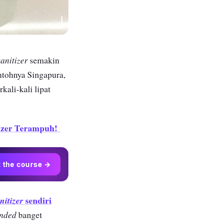
anitizer
semakin
ntohnya Singapura,
kali-kali lipat
tizer Terampuh!
t the course →
sendiri
nitizer
nded
banget