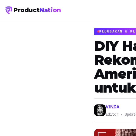
Product
Nation
KEBUGARAN & KE
DIY H
Reko
Ameri
untuk
VINDA
Editor · Updat