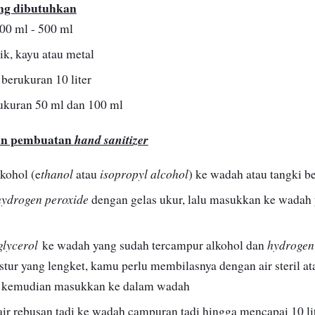
ang dibutuhkan
00 ml - 500 ml
ik, kayu atau metal
 berukuran 10 liter
kuran 50 ml dan 100 ml
an pembuatan
hand sanitizer
thanol
isopropyl alcohol
kohol (e
atau
) ke wadah atau tangki be
hydrogen peroxide
dengan gelas ukur, lalu masukkan ke wadah 
glycerol
hydrogen 
ke wadah yang sudah tercampur alkohol dan
stur yang lengket, kamu perlu membilasnya dengan air steril at
, kemudian masukkan ke dalam wadah
r rebusan tadi ke wadah campuran tadi hingga mencapai 10 li