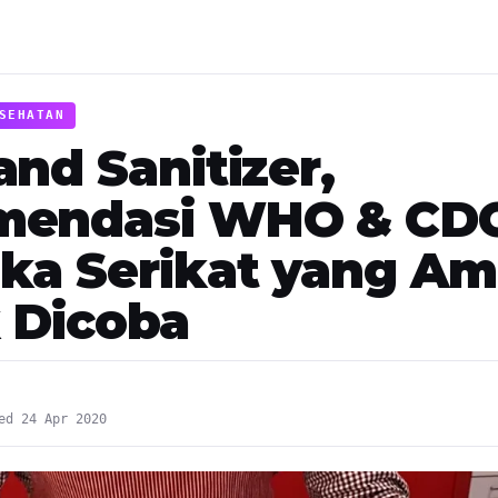
SEHATAN
and Sanitizer,
mendasi WHO & CD
ka Serikat yang A
 Dicoba
ed 24 Apr 2020