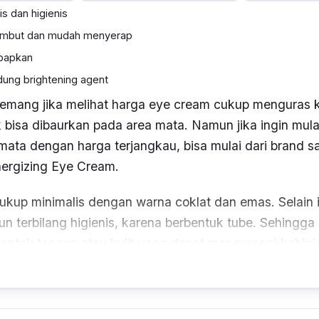
s dan higienis
lembut dan mudah menyerap
bapkan
ung brightening agent
emang jika melihat harga
eye cream
cukup menguras k
k bisa dibaurkan pada area mata. Namun jika ingin mula
ata dengan harga terjangkau, bisa mulai dari
brand
sa
ergizing Eye Cream.
kup minimalis dengan warna coklat dan emas. Selain i
 terbilang higienis, karena berbentuk
tube
. Sehingga 
ontak tangan atau kulit yang dapat mengurangi kehigi
e cream
satu ini mengandung berbagai bahan unik – sep
ula
, kacang kedelai, serta
shea butter
yang berfungsi u