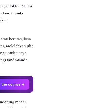
bagai faktor. Mulai
mi tanda-tanda
tikan
atau kerutan, bisa
ung melelahkan jika
ing untuk upaya
angi tanda-tanda
t the course →
enderung mahal