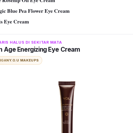
e Rosehip Oil Eye Cream
gic Blue Pea Flower Eye Cream
is Eye Cream
RIS HALUS DI SEKITAR MATA
n Age Energizing Eye Cream
NGAN
Y.O.U MAKEUPS