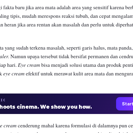
fakta baru jika area mata adalah area yang sensitif karena ber
paling tipis, mudah merespons reaksi tubuh, dan cepat mengala
an heran jika area rentan akan masalah dan perlu untuk diperha
 yang sudah terkena masalah, seperti garis halus, mata panda, 
aler.
Namun upaya tersebut tidak bersifat permanen dan cendr
Eye cream
iap hari.
bisa menjadi solusi utama dan produk pent
eye cream
uk
efektif untuk merawat kulit area mata dan mengur
TIC
Star
shoots cinema. We show you how.
e cream
cenderung mahal karena formulasi di dalamnya pun c