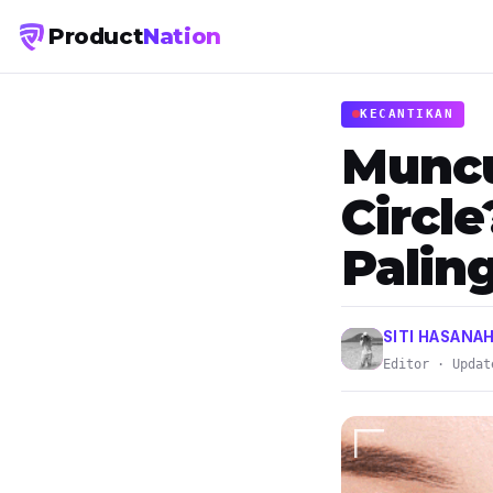
Product
Nation
KECANTIKAN
Muncu
Circl
Paling
SITI HASANA
Editor · Updat