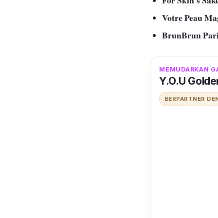
For Skin's Sak
Votre Peau Ma
BrunBrun Par
MEMUDARKAN GA
Y.O.U Golde
BERPARTNER DE