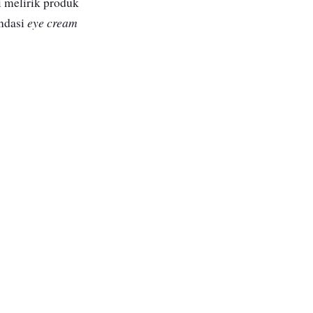
ri melirik produk
eye cream
endasi