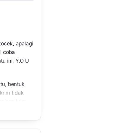
ocek, apalagi
i coba
tu ini, Y.O.U
tu, bentuk
krim tidak
enisan krim.
erti buah
ntuk