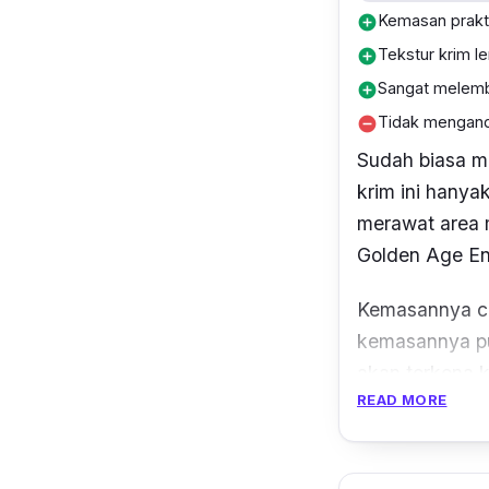
Kemasan prakti
add_circle
Tekstur krim 
add_circle
Sangat melem
add_circle
Tidak mengand
remove_circle
Sudah biasa m
krim ini hanya
merawat area m
Golden Age En
Kemasannya cu
kemasannya pun
akan terkena k
READ MORE
Belum lagi,
ey
delima,
calend