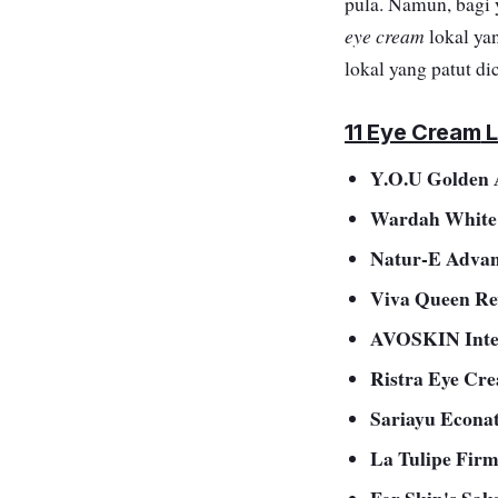
pula. Namun, bagi
eye cream
lokal ya
lokal yang patut di
11
Eye Cream
L
Y.O.U Golden 
Wardah White 
Natur-E Advan
Viva Queen Re
AVOSKIN Inten
Ristra Eye Cr
Sariayu Econa
La Tulipe Fir