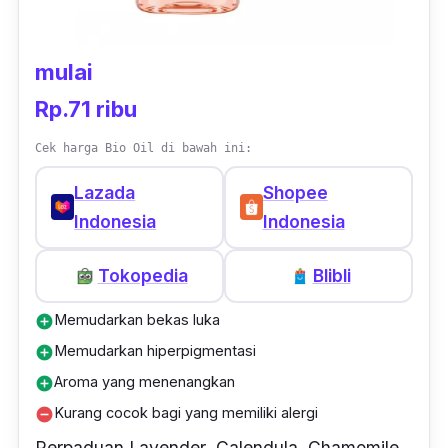
mulai
Rp.71 ribu
Cek harga Bio Oil di bawah ini:
Lazada
Shopee
Indonesia
Indonesia
Tokopedia
Blibli
Memudarkan bekas luka
add_circle
Memudarkan hiperpigmentasi
add_circle
Aroma yang menenangkan
add_circle
Kurang cocok bagi yang memiliki alergi
remove_circle
Perpaduan
Lavender
,
Calendula
,
Chamomile
,