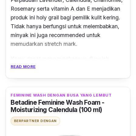
Rosemary
serta vitamin A dan E menjadikan
produk ini
holy grail
bagi pemilik kulit kering.
Tidak hanya berfungsi untuk melembabkan,
minyak ini juga
recommended
untuk
memudarkan
stretch mark
.
Kamu dapat menggunakannya di wajah
READ MORE
maupun badan, terutama pada wilayah kulit
yang sangat kering. Produk ini juga bersifat
Hypoallergenic
dan tidak memberikan efek
greasy
. Ukurannya pun beragam, yaitu 25 ml,
FEMININE WASH DENGAN BUSA YANG LEMBUT
Betadine Feminine Wash Foam -
125 ml dan 200 ml.
Moisturizing Calendula (100 ml)
BERPARTNER DENGAN