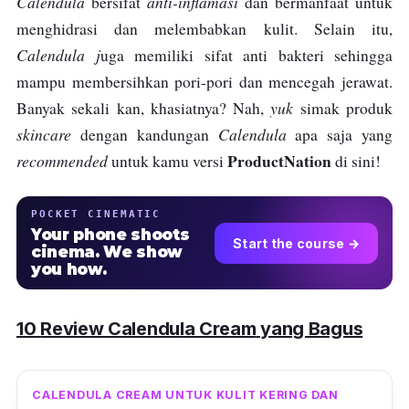
Calendula
anti-inflamasi
bersifat
dan bermanfaat untuk
menghidrasi dan melembabkan kulit. Selain itu,
Calendula j
uga memiliki sifat anti bakteri sehingga
mampu membersihkan pori-pori dan mencegah jerawat.
yuk
Banyak sekali kan, khasiatnya? Nah,
simak produk
skincare
Calendula
dengan kandungan
apa saja yang
ProductNation
recommended
untuk kamu versi
di sini!
POCKET CINEMATIC
Your phone shoots
Start the course →
cinema. We show
you how.
10
Review Calendula Cream
yang Bagus
CALENDULA CREAM UNTUK KULIT KERING DAN