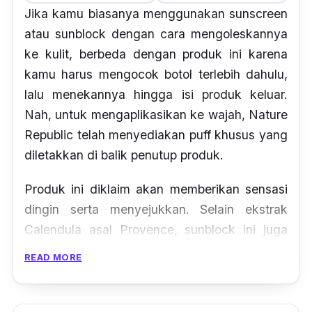
Jika kamu biasanya menggunakan sunscreen
atau sunblock dengan cara mengoleskannya
ke kulit, berbeda dengan produk ini karena
kamu harus mengocok botol terlebih dahulu,
lalu menekannya hingga isi produk keluar.
Nah, untuk mengaplikasikan ke wajah, Nature
Republic telah menyediakan
puff
khusus yang
diletakkan di balik penutup produk.
Produk ini diklaim akan memberikan sensasi
dingin serta menyejukkan. Selain ekstrak
Calendula
asal Provence,
sunblock
ini juga
mengandung
deep sea water
dari Hawaii
READ MORE
serta
Hyaluronic Acid
sebagai kandungan
pelembab dan mencegah munculnya kerutan.