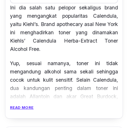
Ini dia salah satu pelopor sekaligus
brand
yang mengangkat popularitas Calendula,
yaitu Kiehl’s.
Brand apothecary
asal New York
ini menghadirkan
toner
yang dinamakan
Kiehls’ Calendula Herba-Extract Toner
Alcohol Free.
Yup, sesuai namanya,
toner
ini tidak
mengandung alkohol sama sekali sehingga
cocok untuk kulit sensitif. Selain
Calendula
,
dua kandungan penting dalam
toner
ini
adalah
Allantoin
dan akar
Great Burdock,
yang bermanfaat untuk melembabkan kulit.
READ MORE