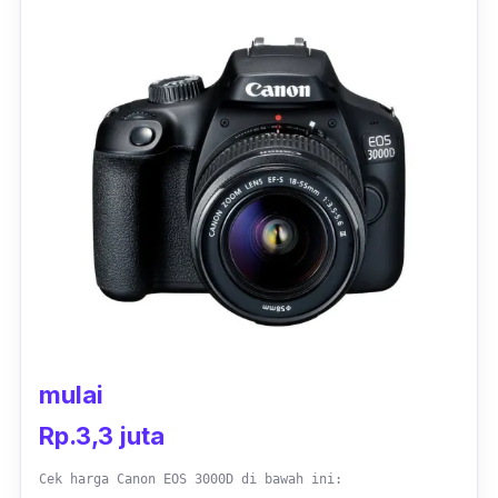
Untuk bantuan saat pengambilan gambar
yang minim cahaya maka Sony membekali
kamera ini dengan dukungan
flash
agar hasil
fotonya lebih cerah. Tidak ketinggalan
kemera ini juga memiliki teknologi steadyshot
untuk menjaga kestabilan objek. Tampilan
antarmuka yang disematkan sendiri juga
mudah digunakan, sehingga tidak akan
membuatmu bingung.
mulai
Rp.3,3 juta
Cek harga Canon EOS 3000D di bawah ini: