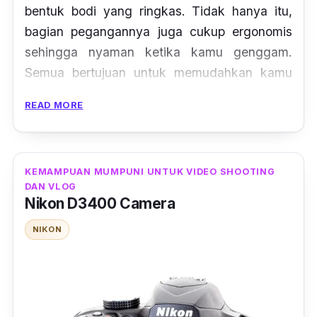
bentuk bodi yang ringkas. Tidak hanya itu,
bagian pegangannya juga cukup ergonomis
sehingga nyaman ketika kamu genggam.
Semua bertujuan untuk memudahkan kamu
untuk membawanya ke mana saja tanpa
READ MORE
harus ribet.
Soal performa, kamera DSLR ini memiliki
resolusi 20 MP dengan 63x
zoom optic
dan
KEMAMPUAN MUMPUNI UNTUK VIDEO SHOOTING
DAN VLOG
sensor
super
HAD CCD 20.1. Prosesor
Nikon D3400 Camera
gambarnya sendiri menggunakan BIONZ R.
Untuk merekam video, kamera ini mendukung
NIKON
kualitas perekaman 720p HD.
Sony tidak ketinggalan turut menyematkan
Optical SteadyShot
Image Stabilization
.