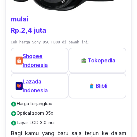
mulai
Rp.2,4 juta
Cek harga Sony DSC H300 di bawah ini:
Shopee
Tokopedia
Indonesia
Lazada
Blibli
Indonesia
Harga terjangkau
add_circle
Optical zoom 35x
add_circle
Layar LCD 3.0 inci
add_circle
Bagi kamu yang baru saja terjun ke dalam