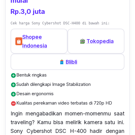
mulai
Rp.3,0 juta
Cek harga Sony Cybershot DSC-H400 di bawah ini:
Shopee
Tokopedia
Indonesia
Blibli
Bentuk ringkas
add_circle
Sudah dilengkapi Image Stabilization
add_circle
Desain ergonomis
add_circle
Kualitas perekaman video terbatas di 720p HD
remove_circle
Ingin mengabadikan momen-momenmu saat
traveling
? Kamu bisa melirik kamera satu ini.
Sony Cybershot DSC H-400 hadir dengan