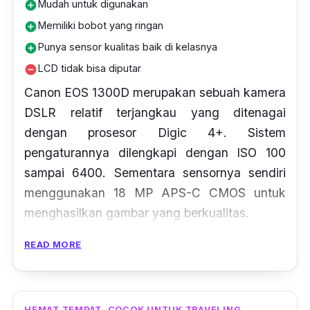
Mudah untuk digunakan
add_circle
Memiliki bobot yang ringan
add_circle
Punya sensor kualitas baik di kelasnya
add_circle
LCD tidak bisa diputar
remove_circle
Canon EOS 1300D merupakan sebuah kamera
DSLR relatif terjangkau yang ditenagai
dengan prosesor Digic 4+. Sistem
pengaturannya dilengkapi dengan ISO 100
sampai 6400. Sementara sensornya sendiri
menggunakan 18 MP APS-C CMOS untuk
menghasilkan gambar yang berkualitas.
READ MORE
Hal yang lebih canggihnya lagi, kamera DSLR
ini sudah dilengkapi dengan
built-in
WiFi.
Tidak hanya itu saja, teknologi kekinian
seperti NFC juga sudah tersemat di kamera
HEMAT TEMPAT, COCOK UNTUK TRAVELING