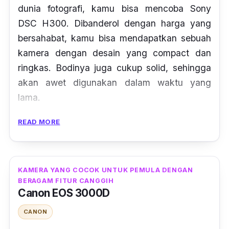
dunia fotografi, kamu bisa mencoba Sony
DSC H300. Dibanderol dengan harga yang
bersahabat, kamu bisa mendapatkan sebuah
kamera dengan desain yang compact dan
ringkas. Bodinya juga cukup solid, sehingga
akan awet digunakan dalam waktu yang
lama.
Selain itu, kamera Sony ini juga memiliki
READ MORE
sejumlah fitur dan teknologi mumpuni. Sony
mempersenjatainya dengan sensor 1/2.3 inch
super HAD CCD yang mempunyai resolusi
KAMERA YANG COCOK UNTUK PEMULA DENGAN
20.1 MP. Ditambah lagi, kamera ini memiliki
BERAGAM FITUR CANGGIH
Canon EOS 3000D
optical zoom hingga 35x dengan panjang
fokus hingga 157.5 mm.
CANON