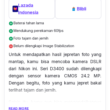
Lazada
Blibli
Indonesia
Baterai tahan lama
add_circle
Mendukung perekaman 60fps
add_circle
Foto tajam dan jernih
add_circle
Belum dilengkapi Image Stabilization
remove_circle
Untuk mendapatkan hasil jepretan foto yang
mantap, kamu bisa mencoba kamera DSLR
dari Nikon ini. Seri D3400 sudah dilengkapi
dengan sensor kamera CMOS 24.2 MP.
Dengan begitu, foto yang kamu jepret bakal
terlihat tajam dan jernih.
Selain itu, kamu pun bisa mengandalkannya
READ MORE
untuk kebutuhan
video shooting.
Kamera