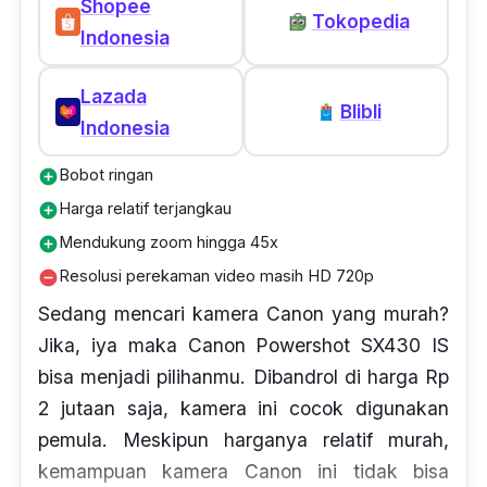
Shopee
Tokopedia
Indonesia
Lazada
Blibli
Indonesia
Bobot ringan
add_circle
Harga relatif terjangkau
add_circle
Mendukung zoom hingga 45x
add_circle
Resolusi perekaman video masih HD 720p
remove_circle
Sedang mencari kamera Canon yang murah?
Jika, iya maka Canon Powershot SX430 IS
bisa menjadi pilihanmu. Dibandrol di harga Rp
2 jutaan saja, kamera ini cocok digunakan
pemula. Meskipun harganya relatif murah,
kemampuan kamera Canon ini tidak bisa