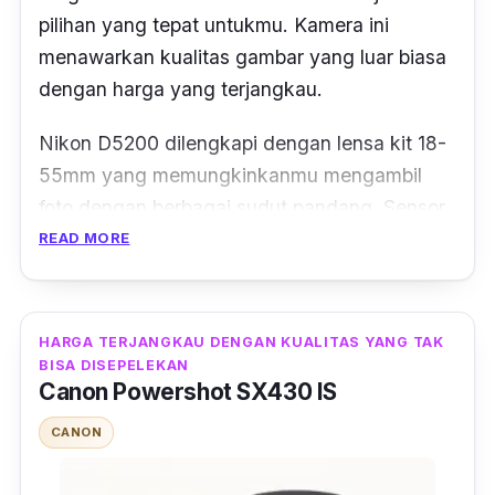
pilihan yang tepat untukmu. Kamera ini
menawarkan kualitas gambar yang luar biasa
dengan harga yang terjangkau.
Nikon D5200 dilengkapi dengan lensa kit 18-
55mm yang memungkinkanmu mengambil
foto dengan berbagai sudut pandang. Sensor
CMOS 24,1 megapikselnya memberikan hasil
READ MORE
gambar yang tajam dan detail. Dengan
prosesor gambar EXPEED 3, kamera ini
mampu menghasilkan foto berkualitas tinggi
HARGA TERJANGKAU DENGAN KUALITAS YANG TAK
dengan rendahnya noise.
BISA DISEPELEKAN
Canon Powershot SX430 IS
Fitur autofocus 39 titik pada Nikon D5200
CANON
memungkinkanmu untuk mengunci fokus
dengan cepat dan akurat. Kamu juga dapat