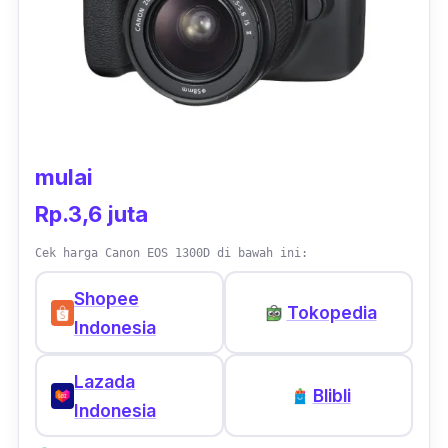
sedang digunakan. Tak ketinggalan fitur
Wi-
Fi
dan
NFC
turut disematkan oleh Canon di
produk besutannya in
mulai
Rp.3,6 juta
Cek harga Canon EOS 1300D di bawah ini:
Shopee
Tokopedia
Indonesia
Lazada
Blibli
Indonesia