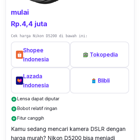
mulai
Rp.4,4 juta
Cek harga Nikon D5200 di bawah ini:
Shopee
Tokopedia
Indonesia
Lazada
Blibli
Indonesia
Lensa dapat diputar
add_circle
Bobot relatif ringan
add_circle
Fitur canggih
add_circle
Kamu sedang mencari kamera DSLR dengan
harga murah? Nikon D5200 bisa menjadi