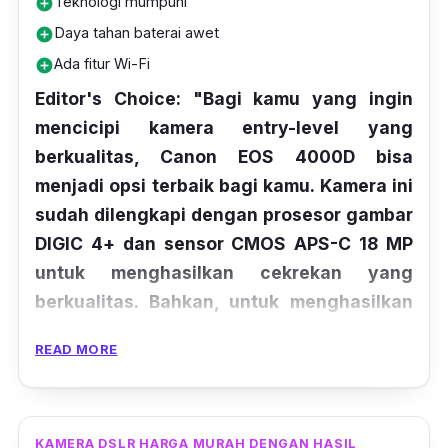
Teknologi mumpuni
add_circle
Daya tahan baterai awet
add_circle
Ada fitur Wi-Fi
add_circle
Editor's Choice: "Bagi kamu yang ingin
mencicipi kamera entry-level yang
berkualitas, Canon EOS 4000D bisa
menjadi opsi terbaik bagi kamu. Kamera ini
sudah dilengkapi dengan prosesor gambar
DIGIC 4+ dan sensor CMOS APS-C 18 MP
untuk menghasilkan cekrekan yang
berkualitas. Bahkan, untuk menghasilkan
bidikan yang lebih mantap, kamera ini juga
READ MORE
dibekali dengan live view mode di layar
LCD-nya."
Kamera Canon ini mampu menggunakan ISO
KAMERA DSLR HARGA MURAH DENGAN HASIL