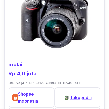
Dengan teknologi tersebut, pengambilan
gambar atau video akan lebih stabil dan
bebas dari goncangan, sehingga hasilnya
juga akan lebih bagus. Selain itu, fitur lain
berupa 360 Sweep Panorama juga
disematkan pada kamera Sony ini.
mulai
Rp.4,0 juta
Cek harga Nikon D3400 Camera di bawah ini:
Shopee
Tokopedia
Indonesia